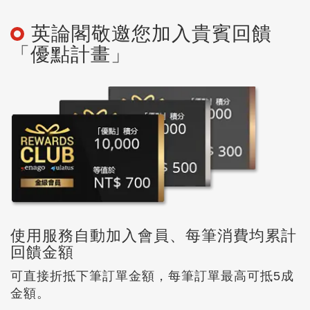
英論閣敬邀您加入貴賓回饋
「優點計畫」