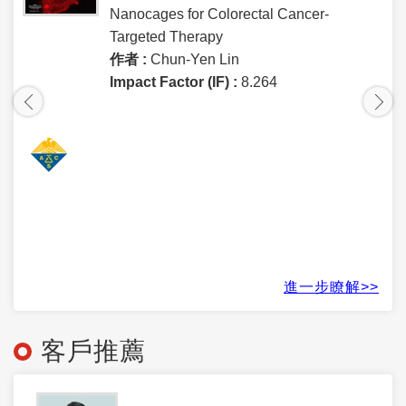
Nanocages for Colorectal Cancer-
Targeted Therapy
作者 :
Chun-Yen Lin
Impact Factor (IF) :
8.264
進一步瞭解>>
客戶推薦