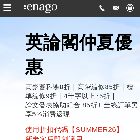
☰
英論閣仲夏優
英
文
論
惠
編
文
學
修
發
術
費
高影響科學8折｜高階編修85折｜標
準編修9折｜
4千字以上75折｜
表
翻
用
品
論文發表協助組合 85折​+
全線訂單另
享5%消費返現
協
譯
與
質
免
使用折扣代碼【SUMMER26】
助
交
保
費
特
新老客戶即刻適用