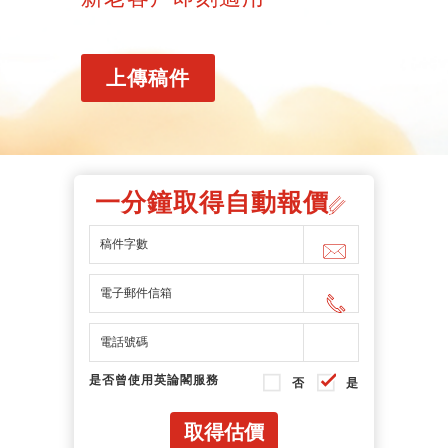
期
證
服
別
詢
務
優
價
上傳稿件
惠
單
一分鐘取得自動報價
是否曾使用英論閣服務
否
是
取得估價