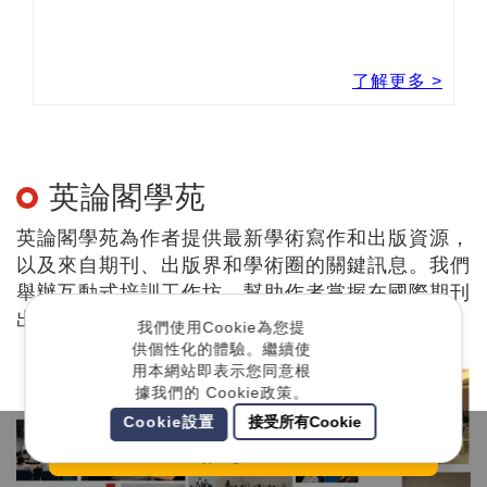
學術和技術寫作助手Trinka推出方便使用的微軟
Word和瀏覽器外掛程式
Sep 2021
了解更多 >
我們使用Cookie為您提
供個性化的體驗。繼續使
英論閣學苑
用本網站即表示您同意根
據我們的 Cookie政策。
英論閣學苑為作者提供最新學術寫作和出版資源，
Cookie設置
接受所有Cookie
以及來自期刊、出版界和學術圈的關鍵訊息。我們
詢價單
舉辦互動式培訓工作坊，幫助作者掌握在國際期刊