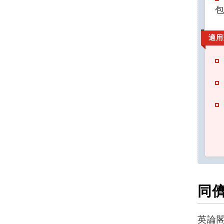
適用
同
英論閣