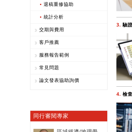
退稿重修協助
統計分析
3.
驗
交期與費用
客戶推薦
服務報告範例
常見問題
論文發表協助詢價
4.
檢
同行審閱專家
區域經濟/地理學