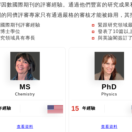
響因數國際期刊的評審經驗。通過他們豐富的研究成果
閣的同儕評審專家只有通過嚴格的審核才能被錄用，其
有國際期刊評審經驗
緊跟研究領域
有博士學位
發表了10篇以
研究領域具有專長
與英論閣簽訂
PhD
PhD
Physics
Molecular Genetics
25
年經驗
年經驗
查看資料
查看資料