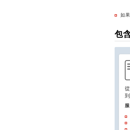
如
包
服