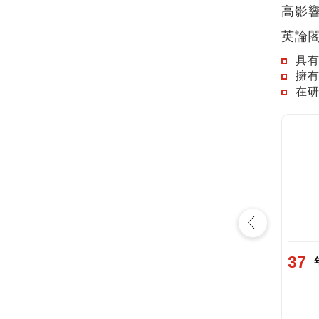
高影
英論
具
擁
在
MS
nce
Chemistry
37
15
年經驗
查看資料