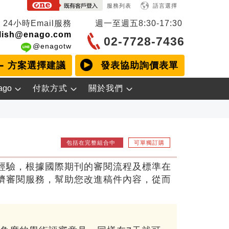
服務列表
語言選擇
24小時Email服務
週一至週五
8:30-17:30
lish@enago.com
02-7728-7436
@enagotw
方案選擇建議
發表協助詢價表單
ago
付款方式
關於我們
包括在完整組合中
可單獨訂購
經驗，根據國際期刊的審閱流程及標準在
儕審閱服務，幫助您改進稿件內容，從而