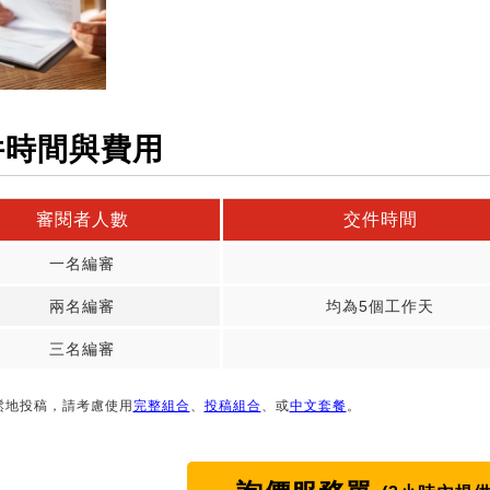
件時間與費用
審閱者人數
交件時間
一名編審
兩名編審
均為5個工作天
三名編審
鬆地投稿，請考慮使用
完整組合
、
投稿組合
、或
中文套餐
。