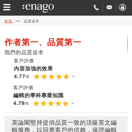
☰
首頁
>>
品質追求
英
作者第一、品質第一
文
論
我們的品質追求
客戶評價
編
文
學
內容加強的效果
☆
★
☆
★
☆
★
☆
★
☆
★
☆
★
☆
★
☆
★
☆
★
☆
★
☆
★
☆
★
☆
★
☆
★
☆
★
4.77
/5
修
發
術
費
客戶評價
表
翻
用
品
編輯的學科專業知識
☆
★
☆
★
☆
★
☆
★
☆
★
☆
★
☆
★
☆
★
☆
★
☆
★
☆
★
☆
★
☆
★
☆
★
☆
★
4.79
/5
協
譯
與
質
免
英論閣堅持提供品質一致的頂級英文編
助
交
保
費
特
輯服務，以回應客戶的信賴，保證編輯