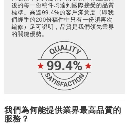
後的每一份稿件均達到國際接受的品質
期
證
服
別
詢
標準。高達99.4%的客戶滿意度（即我
們經手的200份稿件中只有一份須再次
務
優
價
編修）足可證明，品質是我們領先業界
的關鍵優勢。
惠
單
我們為何能提供業界最高品質的
服務？