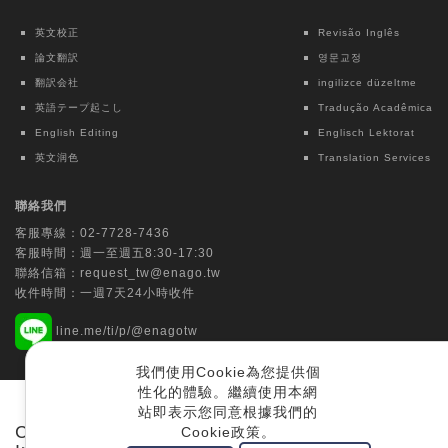
英文校正
Revisão Inglês
論文翻訳
영문교정
翻訳会社
ingilizce düzeltme
英語テープ起こし
Tradução Acadêmica
English Editing
Englisch Lektorat
英文润色
Translation Services
聯絡我們
客服專線：
02-7728-7436
客服時間：週一至週五8:30-17:30
聯絡信箱：
request_tw@enago.tw
收件時間：一週7天24小時收件
line.me/ti/p/@enagotw
我們使用Cookie為您提供個
性化的體驗。繼續使用本網
服務條款
|
英論閣學苑
|
最新消息
|
隱私政策
|
網站地圖
站即表示您同意根據我們的
Copyright © 2006-2026 Crimson Interactive
Cookie政策。