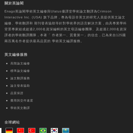
關於英論閣
Enago英論閣學術
英文編修
與Ulatus優譯堂
學術論文翻譯
為Crimson
Interactive Inc. (USA) 旗下品牌，專為母語非英文的研究人員提供
英文論文
編修
、
學術翻譯
和
期刊發表協助
等針對學術界的語言解決方案，由具專業學科
背景專家組成超過2,000名資深編輯的
英文母語編修團隊
、及超過2,000名資深
譯者的
學術翻譯團隊
，本著「
作者第一、質量第一
」的信念，已為來自125國
兩百萬名作者提供最高品質的
學術英文編譯
服務。
英文編修服務
高階論文編修
標準論文編修
論文翻譯服務
論文發表協助
品質保證
費用與交件速度
學術英文翻譯
全球網站