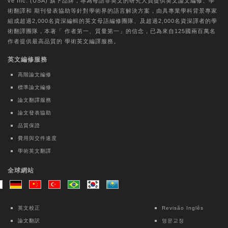
ve Inc. (USA) 旗下品牌，專為母語非英文的研究人員提供
英文論文編修
、
學
術翻譯
和
期刊發表協助
等針對學術界的語言解決方案，由具專業學科背景專家
組成超過2,000名資深編輯的
英文母語編修團隊
、及超過2,000名資深譯者的
學
術翻譯團隊
，本著「
作者第一、質量第一
」的信念，已為來自125國兩百萬名
作者提供最高品質的
學術英文編譯
服務。
英文編修服務
高階論文編修
標準論文編修
論文翻譯服務
論文發表協助
品質保證
費用與交件速度
學術英文翻譯
全球網站
英文校正
Revisão Inglês
論文翻訳
영문교정