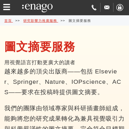
☰
首頁
>>
研究影響力推廣服務
>>
圖文摘要服務
英
圖文摘要服務
文
論
用視覺語言打動更廣大的讀者
編
文
學
越來越多的頂尖出版商——包括 Elsevie
修
發
術
費
r、Springer、Nature、IOPscience、AC
S——要求在投稿時提供圖文摘要。
表
翻
用
品
協
譯
與
質
免
我們的團隊由領域專家與科研插畫師組成，
能夠將您的研究成果轉化為兼具視覺吸引力
助
交
保
費
特
與科學嚴謹性的圖文摘要，完全符合目標期