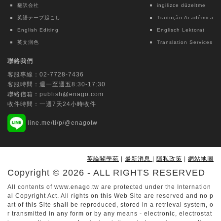
翻訳会社
ingilizce düzeltme
英語テープ起こし
Tradução Acadêmica
English Editing
Englisch Lektorat
英文润色
Translation Services
聯絡我們
客服專線：
02-7728-7436
客服時間：週一至週五8:30-17:30
聯絡信箱：
publish@enago.com
收件時間：一週7天24小時收件
line.me/ti/p/@enagotw
英論閣學苑
|
最新消息
|
隱私政策
|
網站地圖
Copyright © 2026 - ALL RIGHTS RESERVED
All contents of www.enago.tw are protected under the Internation
al Copyright Act. All rights on this Web Site are reserved and no p
art of this Site shall be reproduced, stored in a retrieval system, o
r transmitted in any form or by any means - electronic, electrostat