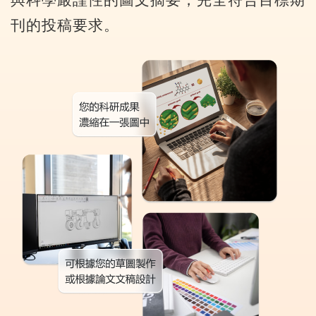
期
證
服
別
詢
刊的投稿要求。
務
優
價
惠
單