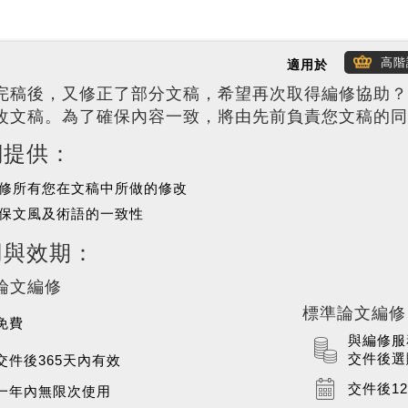
高階
適用於
完稿後，又修正了部分文稿，希望再次取得編修協助？
改文稿。為了確保內容一致，將由先前負責您文稿的同
們提供：
修所有您在文稿中所做的修改
保文風及術語的一致性
用與效期：
論文編修
標準論文編修
免費
與編修服
交件後選
交件後365天內有效
交件後1
一年內無限次使用