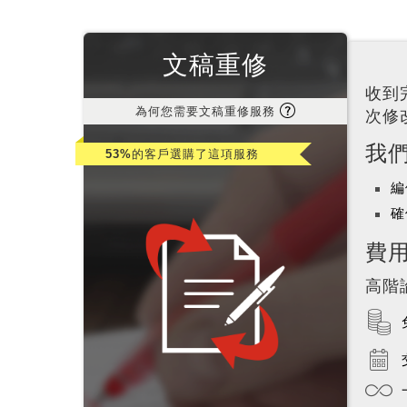
文稿重修
收到
為何您需要文稿重修服務
次修
我
53%
的客戶選購了這項服務
編
確
費
高階