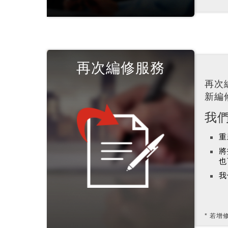
再次編修服務
再次
新編
我
重
將
也
我
若增