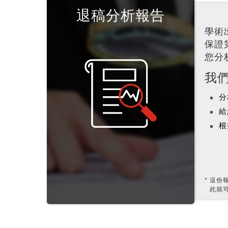
退稿分析報告
學術
保證
您分
我
分
給
根
這份
此就