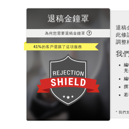
退稿金鐘罩
退稿
為何您需要退稿金鐘罩
此修
調整
41%
的客戶選購了這項服務
我
編
充
編
撰
若
我們