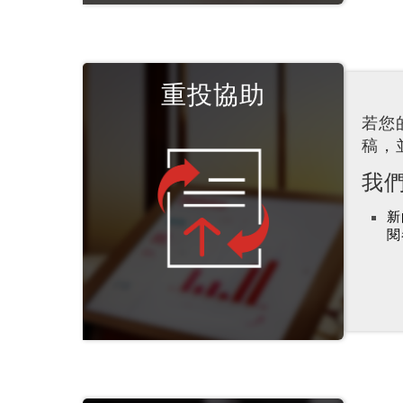
重投協助
若您
稿，
我
新
閱