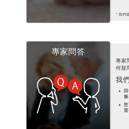
我們
專家問答
專家
何疑
我
回
服
您
需