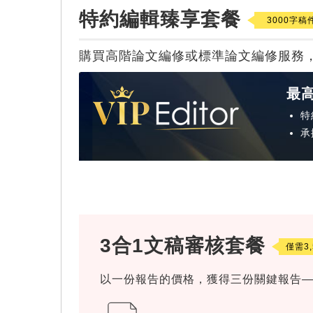
特約編輯臻享套餐
3000字稿件
購買高階論文編修或標準論文編修服務，
最
特
承
3合1文稿審核套餐
僅需3,
以一份報告的價格，獲得三份關鍵報告——iTh