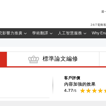
週一
24/7電郵
究影響力推廣
學術翻譯
人工智慧服務
Why En
標準論文編修
客戶評價
內容加強的效果
☆
★
☆
★
☆
★
☆
★
☆
★
☆
★
☆
★
☆
★
☆
★
☆
★
☆
★
☆
★
4.77
/5