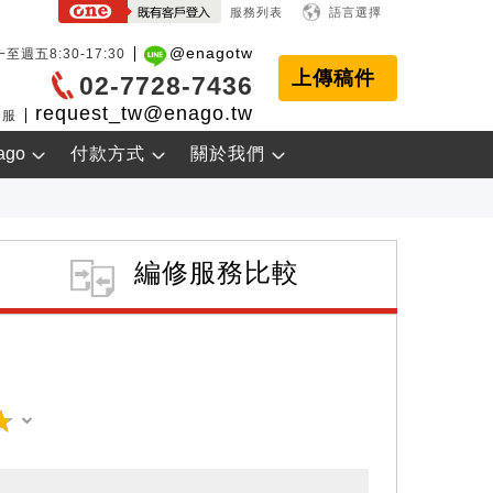
服務列表
語言選擇
@enagotw
至週五8:30-17:30
上傳稿件
02-7728-7436
request_tw@enago.tw
客服
ago
付款方式
關於我們
編修服務比較
☆
★
☆
★
☆
★