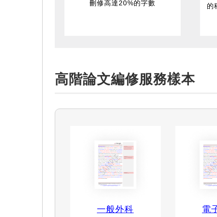
刪修高達20%的字數
的
高階論文編修服務樣本
一般外科
電