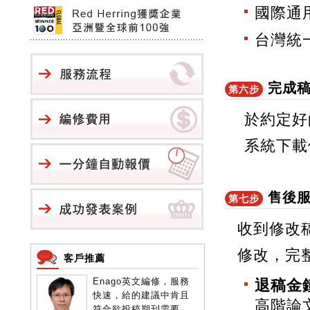
國際通
台灣統
完成
第六步
於約定好
系統下載
售後
第七步
收到修改
修改，完
客戶推薦
Enago英文編修，服務
這篇文章曾被影響因
退稿金
快速，給的建議中肯且
(impact factor) 1點
高階論
符合欲投稿期刊需要，
分的雜誌退稿，後來