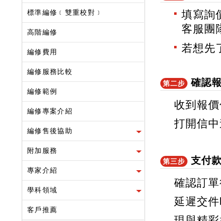
標準編修﹝雙重校對﹞
填寫詢
客服團
高階編修
若想先
編修費用
編修服務比較
確認
第二步
編修範例
收到報價
編修專案介紹
打開信中
編修售後協助
附加服務
支付
第三步
專家介紹
確認訂單
學科領域
延遲交件
客戶推薦
現與精彩