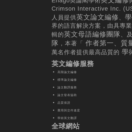
Enago英論閣學術
Crimson Interactive 
英文論文編修
學
人員提供
、
界的語言解決方案，由具專業學
英文母語編修團隊
輯的
、及
隊
作者第一、質
，本著「
學
萬名作者提供最高品質的
英文編修服務
高階論文編修
標準論文編修
論文翻譯服務
論文發表協助
品質保證
費用與交件速度
學術英文翻譯
全球網站