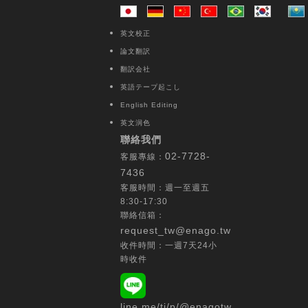
英文校正
論文翻訳
翻訳会社
英語テープ起こし
English Editing
英文润色
聯絡我們
02-7728-
客服專線：
7436
客服時間：週一至週五
8:30-17:30
聯絡信箱：
request_tw@enago.tw
收件時間：一週7天24小
時收件
line.me/ti/p/@enagotw