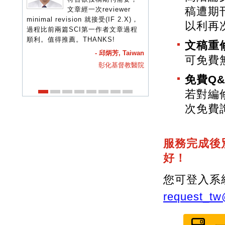
稿遭期
文章經一次reviewer
您們的編修後，竟能
inimal revision 就接受(IF 2.X)，
稿至影響因子2.6分的雜誌並被
以利再
過程比前兩篇SCI第一作者文章過程
accept，實在始料未及，也令作
順利。值得推薦。THANKS!
們格外的欣喜。這篇文章也是經您
文稿重
修改後第一次投稿就順利被接受，
- 邱炳芳, Taiwan
可免費
謝您們。
彰化基督教醫院
- 鄧仲仁, Tai
免費Q
台北榮民總
若對編
次免費
服務完成後
好！
您可登入系
request_t