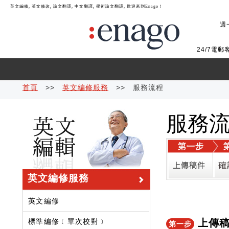
英文編修, 英文修改, 論文翻譯, 中文翻譯, 學術論文翻譯, 歡迎來到Enago！
週一
24/7電郵
海報和簡報
翻譯學科領
宣傳和推廣
域專業
首頁
>>
英文編修服務
>>
服務流程
服務
會籍
英文編修服務
英文編修
標準編修﹝單次校對﹞
上傳
第一步