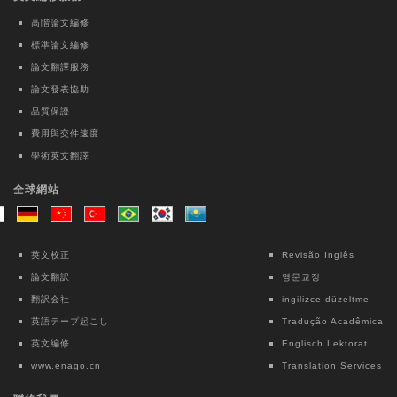
高階論文編修
標準論文編修
論文翻譯服務
論文發表協助
品質保證
費用與交件速度
學術英文翻譯
全球網站
英文校正
Revisão Inglês
論文翻訳
영문교정
翻訳会社
ingilizce düzeltme
英語テープ起こし
Tradução Acadêmica
英文編修
Englisch Lektorat
www.enago.cn
Translation Services