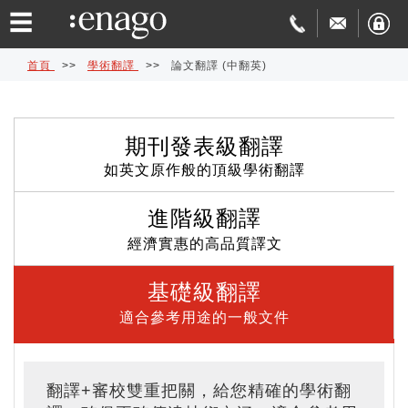
☰
首頁
>>
學術翻譯
>>
論文翻譯 (中翻英)
英
期刊發表級翻譯
文
論
如英文原作般的頂級學術翻譯
編
文
學
進階級翻譯
修
發
術
費
經濟實惠的高品質譯文
基礎級翻譯
表
翻
用
品
適合參考用途的一般文件
協
譯
與
質
免
助
交
保
費
特
翻譯+審校雙重把關，給您精確的學術翻