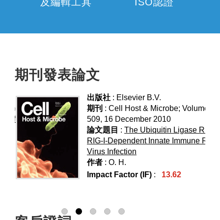
及編輯工具
ISO認證
期刊發表論文
出版社
: Elsevier B.V.
期刊
: Cell Host & Microbe; Volume 8, 
509, 16 December 2010
論文題目
:
The Ubiquitin Ligase Riplet 
RIG-I-Dependent Innate Immune Res
Virus Infection
作者
: O. H.
Impact Factor (IF)
:
13.62