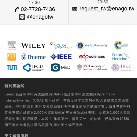
20:30
17:30
request_tw@enago.tw
02-7728-7436
@enagotw
關於英論閣
Enago英論閣學術
英文編修
與Ulatus優譯堂
學術論文翻譯
為Crimson
Interactive Inc. (USA) 旗下品牌，專為母語非英文的研究人員提供
英文論文
編修
、
學術翻譯
和
期刊發表協助
等針對學術界的語言解決方案，由具專業學科
背景專家組成超過2,000名資深編輯的
英文母語編修團隊
、及超過2,000名資深
譯者的
學術翻譯團隊
，本著「
作者第一、質量第一
」的信念，已為來自125國
兩百萬名作者提供最高品質的
學術英文編譯
服務。
英文編修服務