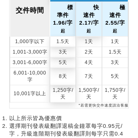
標
快
極
交件時間
準件
速件
速件
1.96/字
2.17/字
2.55/字
起
起
起
1,000字以下
1.5天
1天
1天
1,001-3,000字
3天
2天
1.5天
3,001-6,000字
5天
4天
3天
6,001-10,000
8天
7天
5天
字
1,250字/
1,500字/
1,750字/
10,001字以上
天
天
天
*若需更快交件速度請洽客服
以上所示皆為優惠價
選擇期刊發表級翻譯退稿金鐘罩每字0.95元/
字，升級進階期刊發表級翻譯則每字只需0.4