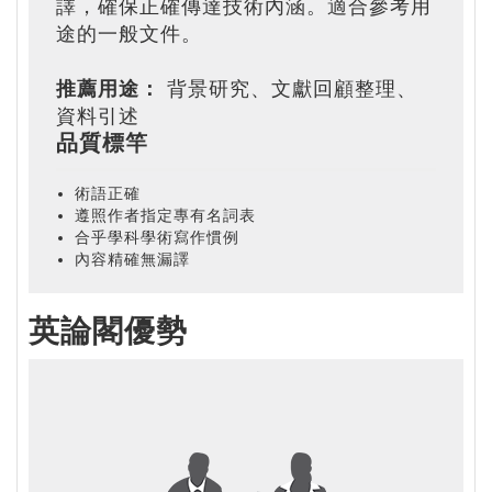
譯，確保正確傳達技術內涵。適合參考用
期
證
服
別
詢
途的一般文件。
務
優
價
推薦用途：
背景研究、文獻回顧整理、
資料引述
惠
單
品質標竿
術語正確
遵照作者指定專有名詞表
合乎學科學術寫作慣例
內容精確無漏譯
英論閣優勢