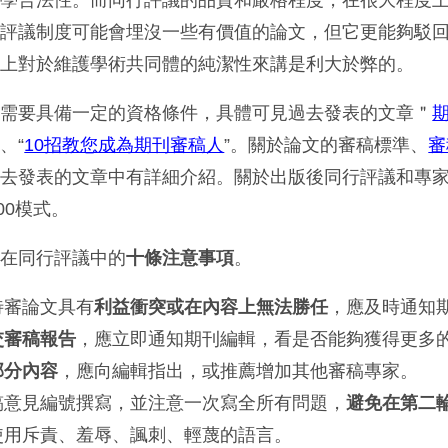
行評議制度可能會埋沒一些有價值的論文，但它更能夠駁
體上對於維護學術共同體的純潔性來講是利大於弊的。
人需要具備一定的資格條件，具體可見過去發表的文章＂
、“
10招教您成為期刊審稿人
”。關於論文的審稿標準、
審
過去發表的文章中有詳細介紹。關於出版後同行評議和專
00模式。
家在同行評議中的
十條注意事項
。
待審論文具有
利益衝突或在內容上無法勝任
，應及時通知
交審稿報告
，應立即通知期刊編輯，看是否能夠獲得更多
部分內容
，應向編輯指出，或推薦增加其他審稿專家。
稿意見編號撰寫，並注意一次寫全所有問題，
避免在第二
使用斥責、羞辱、諷刺、輕蔑的語言。