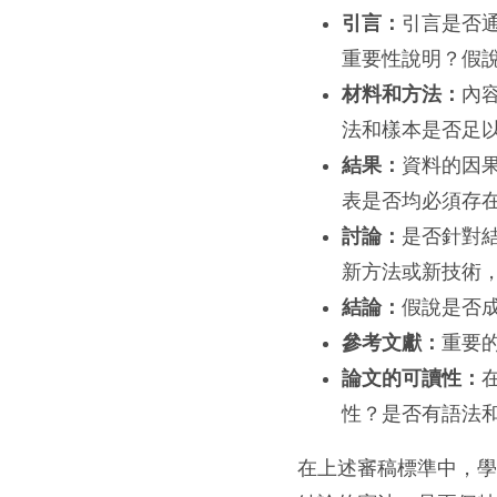
引言：
引言是否
重要性說明？假
材料和方法：
內
法和樣本是否足
結果：
資料的因
表是否均必須存
討論：
是否針對
新方法或新技術
結論：
假說是否
參考文獻：
重要
論文的可讀性：
性？是否有語法
在上述審稿標準中，