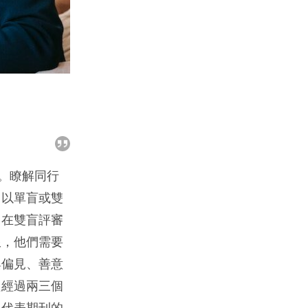
。瞭解同行
常以單盲或雙
。在雙盲評審
限，他們需要
與偏見、善意
只經過兩三個
上代表期刊的