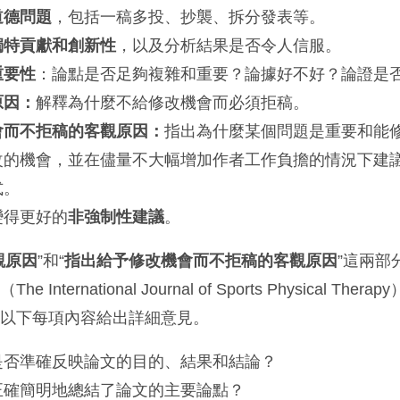
道德問題
，包括一稿多投、抄襲、拆分發表等。
獨特貢獻和創新性
，以及分析結果是否令人信服。
重要性
：論點是否足夠複雜和重要？論據好不好？論證是
原因：
解釋為什麼不給修改機會而必須拒稿。
會而不拒稿的客觀原因：
指出為什麼某個問題是重要和能
改的機會，並在儘量不大幅增加作者工作負擔的情況下建
式。
變得更好的
非強制性建議
。
觀原因
”和“
指出給予修改機會而不拒稿的客觀原因
”這兩部
ternational Journal of Sports Physical The
對以下每項內容給出詳細意見。
是否準確反映論文的目的、結果和結論？
正確簡明地總結了論文的主要論點？