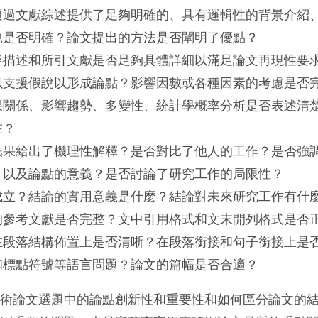
通過文獻綜述提供了足夠明確的、具有邏輯性的背景介紹
說是否明確？論文提出的方法是否闡明了優點？
容描述和所引文獻是否足夠具體詳細以滿足論文再現性要
以支援假說以形成論點？影響因數或各種因素的考慮是否
果關係、影響趨勢、多變性、統計學概率分析是否表述清
在？
結果給出了機理性解釋？是否對比了他人的工作？是否強
，以及論點的意義？是否討論了研究工作的局限性？
成立？結論的實用意義是什麼？結論對未來研究工作有什
的參考文獻是否完整？文中引用格式和文末開列格式是否
在段落結構佈置上是否清晰？在段落銜接和句子銜接上是
和標點符號等語言問題？論文的篇幅是否合適？
學術論文選題中的論點創新性和重要性和如何區分論文的