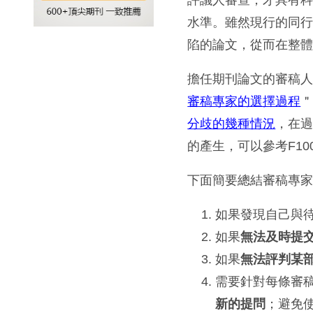
水準。雖然現行的同
陷的論文，從而在整
擔任期刊論文的審稿
審稿專家的選擇過程
＂
分歧的幾種情況
，在
的產生，可以參考F10
下面簡要總結審稿專
如果發現自己與
如果
無法及時提
如果
無法評判某
需要針對每條審
新的提問
；避免