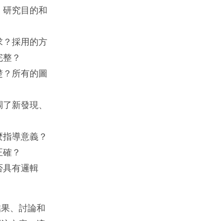
、研究目的和
求？採用的方
完整？
楚？所有的圖
調了新發現、
麼指導意義？
正確？
否具有邏輯
結果、討論和