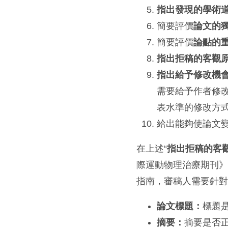
指出發現的學術
簡要評價
論文的
簡要評價
論點的
指出拒稿的客觀
指出給予修改機
需要給予作者修
表水準的修改方
給出能夠使論文
在上述“
指出拒稿的客
際運動物理治療期刊》（The In
指南，審稿人需要針
論文標題：
標題
摘要：
摘要是否