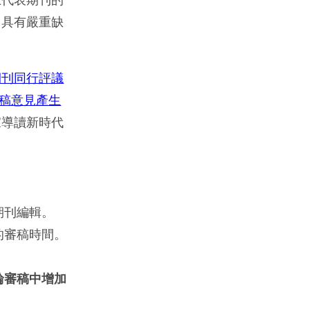
回具有嚴重缺
期刊同行評議
稿意見產生
家導讀新時代
期刊編輯。
的審稿時間。
輪審稿中增加