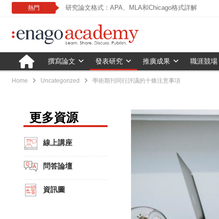
研究論文格式：APA、MLA和Chicago格式詳解
熱門
撰寫論文
發表研究
推廣成果
職涯競場
Home
Uncategorized
學術期刊同行評議的十條注意事項
更多資源
線上講座
問答論壇
資訊圖