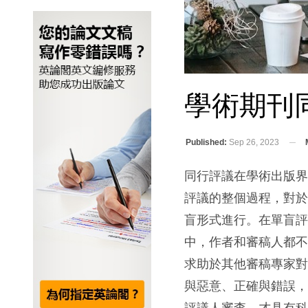
學術期刊
Published:
Sep 26, 2023
同行評議在學術出版界
評議的整個過程，對
盲形式進行。在單盲
中，作者和審稿人都
求助於其他審稿專家
與惡意、正確與錯誤
評議人審查，才具有