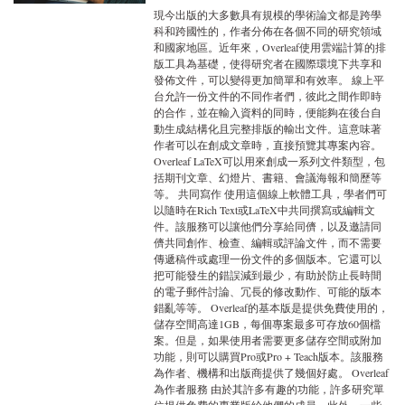
現今出版的大多數具有規模的學術論文都是跨學
科和跨國性的，作者分佈在各個不同的研究領域
和國家地區。近年來，Overleaf使用雲端計算的排
版工具為基礎，使得研究者在國際環境下共享和
發佈文件，可以變得更加簡單和有效率。 線上平
台允許一份文件的不同作者們，彼此之間作即時
的合作，並在輸入資料的同時，便能夠在後台自
動生成結構化且完整排版的輸出文件。這意味著
作者可以在創成文章時，直接預覽其專案內容。
Overleaf LaTeX可以用來創成一系列文件類型，包
括期刊文章、幻燈片、書籍、會議海報和簡歷等
等。 共同寫作 使用這個線上軟體工具，學者們可
以隨時在Rich Text或LaTeX中共同撰寫或編輯文
件。該服務可以讓他們分享給同儕，以及邀請同
儕共同創作、檢查、編輯或評論文件，而不需要
傳遞稿件或處理一份文件的多個版本。它還可以
把可能發生的錯誤減到最少，有助於防止長時間
的電子郵件討論、冗長的修改動作、可能的版本
錯亂等等。 Overleaf的基本版是提供免費使用的，
儲存空間高達1GB，每個專案最多可存放60個檔
案。但是，如果使用者需要更多儲存空間或附加
功能，則可以購買Pro或Pro + Teach版本。該服務
為作者、機構和出版商提供了幾個好處。 Overleaf
為作者服務 由於其許多有趣的功能，許多研究單