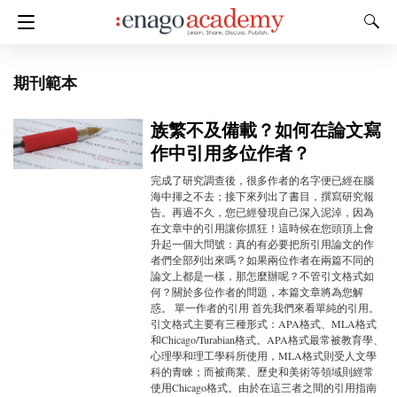
期刊範本
族繁不及備載？如何在論文寫
作中引用多位作者？
完成了研究調查後，很多作者的名字便已經在腦
海中揮之不去；接下來列出了書目，撰寫研究報
告。再過不久，您已經發現自己深入泥淖，因為
在文章中的引用讓你抓狂！這時候在您頭頂上會
升起一個大問號：真的有必要把所引用論文的作
者們全部列出來嗎？如果兩位作者在兩篇不同的
論文上都是一樣，那怎麼辦呢？不管引文格式如
何？關於多位作者的問題，本篇文章將為您解
惑。 單一作者的引用 首先我們來看單純的引用。
引文格式主要有三種形式：APA格式、MLA格式
和Chicago/Turabian格式。APA格式最常被教育學、
心理學和理工學科所使用，MLA格式則受人文學
科的青睞；而被商業、歷史和美術等領域則經常
使用Chicago格式。由於在這三者之間的引用指南