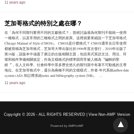
11 years ago
芝加哥格式的特別之處在哪？
在「為何不同期刊要用不同的文獻格式？」曾經討論過為何期刊不能統一使用
一種格式，以及常用的三種格式之間的差異。這裡就要來細說一下芝加哥格式
Chicago Manual of Style (CMOS)。 CMOS是什麼格式？ CMOS通常在日常使用
都被剪稱為芝加哥格式，芝加哥大學出版社於1906年首次發行，2010年出版了
第16版，該版本中涵蓋了廣泛的出版相關主題，包括美式英語文法、用法、符
號和稿件準備相關規定，作為文檔格式的標準因而常被人稱為〝編輯的聖
經〞，在人文科學、社會科學中眾多歷史悠久的期刊當中有著不可動搖的主導
地位。在芝加哥格式中，還分為兩種不同的文檔樣式，作者-年代系統author-date
system (AD) 和註釋系統notes and bibliography system (NB)。 …
11 years ago
Copyright © 2026 - ALL RIGHTS RESERVED |
View Non-AMP Version
Powered by AMPforWP