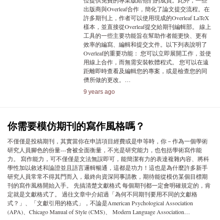
位提供免費的專業版給他們的成員。此外，一些
出版商與Overleaf合作，簡化了論文提交流程。在
許多期刊上，作者可以使用現成的Overleaf LaTeX
樣本，並直接從Overleaf提交給期刊編輯部。 線上
工具的一些主要功能旨在幫助作者能更快、更有
效率的編寫、編輯和提交文件。以下列表說明了
Overleaf的重要功能： 您可以立即展開工作，並使
用線上合作，而無需安裝軟體程式。 您可以在遠
距離即時查看及編輯您的專案，或是檢查您的同
儕所做的更改。…
9 years ago
你需要模仿期刊的寫作風格嗎？
不僅僅是投稿期刊，其實當你在申請項目經費或是申等時，你－作為一個學術
研究人員腳色的份量---會被全面衡量，不光是研究能力，也包括學術寫作能
力。 寫作能力，可不僅僅是文法無誤即可，能簡潔有力的表達複雜內容、將科
學性加以敘述和論證並且語言邏輯暢通，這都是功力！這也是為什麼許多新手
研究人員常常不得其門而入，最終向資深同事請教，期待能從模仿某個目標期
刊的寫作風格開始入手。 先搞清楚文獻格式 每個期刊都一定會明確規定的，肯
定就是文獻格式了。 過往文章中介紹過「為何不同期刊要用不同的文獻格
式？」、「文獻引用的格式」，不論是American Psychological Association
(APA)、Chicago Manual of Style (CMS)、 Modern Language Association…