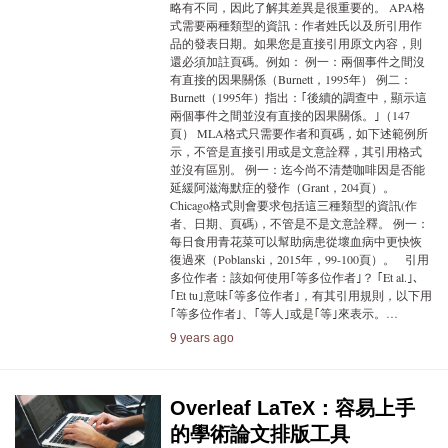
略有不同，因此了解其差異是很重要的。 APA格
式需要兩種類型的資訊：作者姓氏以及所引用作
品的發表日期。如果您是直接引用原文內容，則
還必須加註頁碼。例如： 例一：兩個事件之間沒
有直接的因果關係（Burnett，1995年） 例二：
Burnett（1995年）指出：｢後續的調查中，顯示這
兩個事件之間並沒有直接的因果關係。｣（147
頁） MLA格式只需要作者和頁碼，如下述範例所
示，不管是直接引用或是文意詮釋，其引用格式
並沒有區別。 例一：迄今尚不清楚咖啡因是否能
延緩阿滋海默症的發作（Grant，204頁）。
Chicago格式則會要求包括這三種類型的資訊(作
者、日期、頁碼)，不管是不是文意詮釋。 例一：
每日食用青花菜可以幫助病患從壞血病中更快恢
復過來（Poblanski，2015年，99-100頁）。 引用
多位作者：該如何使用｢等多位作者｣？ ｢Et al.｣、
｢Et tu｣意味｢等多位作者｣，有其引用規則，以下用
｢等多位作者｣、｢等人｣或是｢等｣來表示。…
9 years ago
Overleaf LaTeX：容易上手
的學術論文排版工具