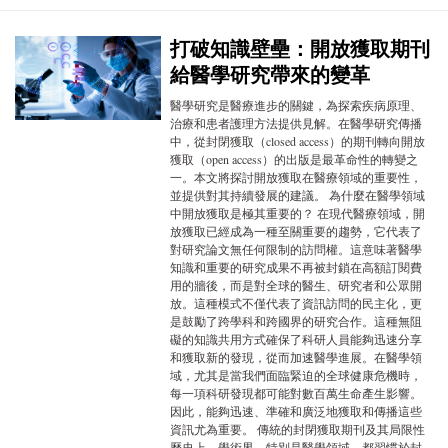
打破知識壁壘：開放獲取期刊
給醫學研究帶來的變革
醫學研究是醫療進步的關鍵，為探索疾病原理、
治療和患者護理方法提供見解。在醫學研究傳播
中，從封閉獲取（closed access）的期刊轉向開放
獲取（open access）的出版是最革命性的轉變之
一。本文將探討開放獲取在醫療領域的重要性，
並提供對其持續發展的建議。 為什麼在醫學領域
中開放獲取是極其重要的？ 在現代醫療領域，開
放獲取已經成為一種至關重要的趨勢，它代表了
對研究論文無任何限制的訪問權。這意味著醫學
知識和重要的研究成果不再被封鎖在高額訂閱費
用的牆後，而是對全球的醫生、研究者和公眾開
放。這種模式不僅代表了資訊訪問的民主化，更
是鼓勵了跨學科和跨國界的研究合作。這種無阻
礙的知識共用方式確保了科研人員能夠迅速分享
和獲取新的發現，從而加速醫學進展。在醫學領
域，尤其是當我們面臨緊迫的全球健康危機時，
每一項科研發現都可能對數百萬生命產生影響。
因此，能夠迅速、準確和廣泛地獲取和傳播這些
資訊尤為重要。 傳統的封閉獲取期刊及其局限性
歷史上，學術界，特別是醫學領域，都習慣於封