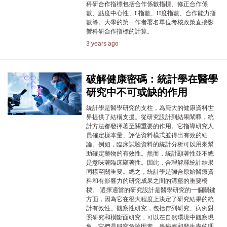
科研合作指標包括合作係數指標、修正合作係
數、點度中心性、L指數、H度指數、合作能力指
數等。大學的第一作者署名單位考核政策直接影
響科研合作指標的計算。
3 years ago
破解健康密碼：統計學在醫學
研究中不可或缺的作用
統計學是醫學研究的支柱，為龐大的健康資料世
界提供了結構支援。從研究設計到結果闡釋，統
計方法都發揮著至關重要的作用。它指導研究人
員確定樣本量、評估資料模式並得出有效的結
論。例如，臨床試驗資料的統計分析可以用來幫
助確定藥物的有效性。然而，統計顯著性並不總
是意味著臨床顯著性。因此，合理解釋統計結果
同樣至關重要。總之，統計學是彌合原始醫療資
料和有影響力的研究成果之間的溝壑的重要橋
樑。 選擇適當的研究設計是醫學研究的一個關鍵
方面，因為它在很大程度上決定了研究結果的統
計有效性。觀察性研究，包括佇列研究、病例對
照研究和橫斷面研究，可以在自然環境中觀察現
象。它們是研究危險因素、患病率和發生率的理