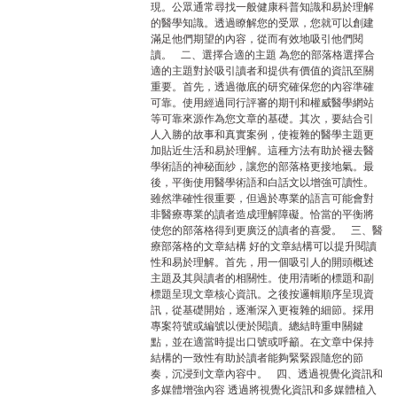
現。公眾通常尋找一般健康科普知識和易於理解
的醫學知識。透過瞭解您的受眾，您就可以創建
滿足他們期望的內容，從而有效地吸引他們閱
讀。 二、選擇合適的主題 為您的部落格選擇合
適的主題對於吸引讀者和提供有價值的資訊至關
重要。首先，透過徹底的研究確保您的內容準確
可靠。使用經過同行評審的期刊和權威醫學網站
等可靠來源作為您文章的基礎。其次，要結合引
人入勝的故事和真實案例，使複雜的醫學主題更
加貼近生活和易於理解。這種方法有助於褪去醫
學術語的神秘面紗，讓您的部落格更接地氣。最
後，平衡使用醫學術語和白話文以增強可讀性。
雖然準確性很重要，但過於專業的語言可能會對
非醫療專業的讀者造成理解障礙。恰當的平衡將
使您的部落格得到更廣泛的讀者的喜愛。 三、醫
療部落格的文章結構 好的文章結構可以提升閱讀
性和易於理解。首先，用一個吸引人的開頭概述
主題及其與讀者的相關性。使用清晰的標題和副
標題呈現文章核心資訊。之後按邏輯順序呈現資
訊，從基礎開始，逐漸深入更複雜的細節。採用
專案符號或編號以便於閱讀。總結時重申關鍵
點，並在適當時提出口號或呼籲。在文章中保持
結構的一致性有助於讀者能夠緊緊跟隨您的節
奏，沉浸到文章內容中。 四、透過視覺化資訊和
多媒體增強內容 透過將視覺化資訊和多媒體植入