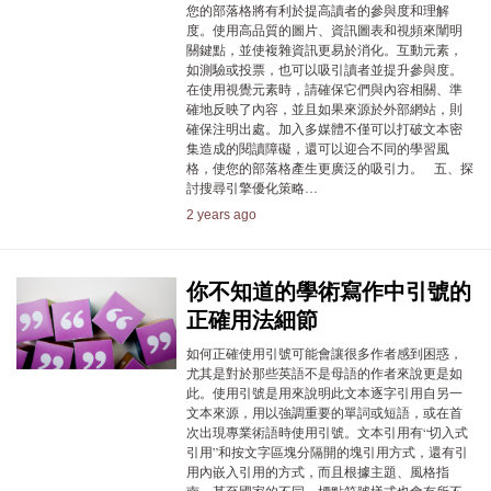
您的部落格將有利於提高讀者的參與度和理解
度。使用高品質的圖片、資訊圖表和視頻來闡明
關鍵點，並使複雜資訊更易於消化。互動元素，
如測驗或投票，也可以吸引讀者並提升參與度。
在使用視覺元素時，請確保它們與內容相關、準
確地反映了內容，並且如果來源於外部網站，則
確保注明出處。加入多媒體不僅可以打破文本密
集造成的閱讀障礙，還可以迎合不同的學習風
格，使您的部落格產生更廣泛的吸引力。 五、探
討搜尋引擎優化策略…
2 years ago
你不知道的學術寫作中引號的
正確用法細節
如何正確使用引號可能會讓很多作者感到困惑，
尤其是對於那些英語不是母語的作者來說更是如
此。使用引號是用來說明此文本逐字引用自另一
文本來源，用以強調重要的單詞或短語，或在首
次出現專業術語時使用引號。文本引用有“切入式
引用”和按文字區塊分隔開的塊引用方式，還有引
用內嵌入引用的方式，而且根據主題、風格指