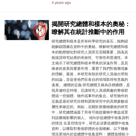
3 years ago
揭開研究總體和樣本的奧秘：
瞭解其在統計推斷中的作用
研究總體和樣本是所有科學研究的基石，能夠賦
能解鎖隱藏在資料中的奧秘。瞭解研究總體和樣
本的動態變化對研究人員而言至關重要，因為其
能保證研究結果的有效性、可靠性和普適性。本
文揭示了研究總體和樣本帶來的深遠作用，及其
兩者的差異與重要作用，重塑了我們對複雜現象
的理解。最後，本研究有助於研究人員做出明智
的結論，並促使他們在各自的領域取得有意義的
進展。 總體的定義 研究總體又稱為目標總體，是
指具備特定特徵、且讓研究人員感興趣的整個群
體或一些個體、物件或事件的集合。研究物件的
定義是基於研究目標和調查研究中的具體參數或
屬性來確定的。例如，在關於新藥物藥效的研究
中，研究總體涵蓋了所有可能從藥物中獲益或受
到該藥物影響的個人。 傾向於從總體中收集資料
的情況 在某些情況中，研究必須要從總體中收集
資料，以獲取對整個群體的全面瞭解。以下幾種
情況更傾向於從總體中收集資料： 總體規模較小