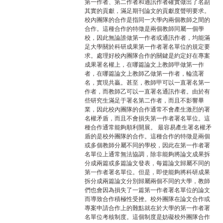
第一作者、第二作者和通訊作者確實做出了名副
其實的貢獻，滿足期刊論文的貢獻度聲明要求。
校內團隊的合作是指同一大學內兩個教師之間的
合作。這種合作的特徵是兩個教師同屬一個學
校，因此無論誰做第一作者或通訊作者，均能滿
足大學關於科研成果第一作者署名單位的規定要
求。處理好校內團隊合作的關鍵是約定好在專案
成果署名權上，在哪篇論文上教師甲做第一作
者，在哪篇論文上教師乙做第一作者，輪流署
名，實現共贏。甚至，教師甲可以一直署名第一
作者，而教師乙可以一直署名通訊作者。由於有
些研究生滿足于署名第二作者，而且不影響畢
業，因此校內團隊的合作通常不會產生激烈的署
名權矛盾，而且不會損失第一作者署名單位。這
種合作通常能夠順利開展。 最容易產生署名權矛
盾的是校外團隊的合作。這種合作的特徵是兩個
或多個教師分屬不同的學校，因此在第一作者署
名單位上通常無法協調，除非能夠將論文成果拆
分成兩篇或多篇論文發表，每篇論文歸屬不同的
第一作者署名單位。但是，即使能夠將科研成果
拆分成兩篇論文分別歸屬兩個不同的大學，教師
們也會因為損失了一篇第一作者署名單位的論文
而導致合作積極性受挫。校外團隊在論文合作或
專案申請合作上的難點就在於大學的第一作者署
名單位考核制度。這個制度是妨礙校外團隊合作