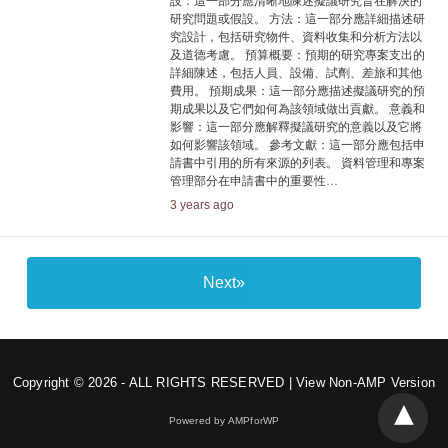
設：這一部分應清晰地陳述擬議研究旨在解決的
研究問題或假設。 方法：這一部分應詳細描述研
究設計，包括研究物件、資料收集和分析方法以
及道德考慮。 預算概要：預期的研究專案支出的
詳細陳述，包括人員、設備、試劑、差旅和其他
費用。 預期成果：這一部分應描述擬議研究的預
期成果以及它們如何為該領域做出貢獻。 意義和
影響：這一部分應解釋擬議研究的意義以及它將
如何影響該領域。 參考文獻：這一部分應包括申
請書中引用的所有來源的列表。 資料管理和專案
管理部分在申請書中的重要性…
3 years ago
Next»
Copyright © 2026 - ALL RIGHTS RESERVED |
View Non-AMP Version
Powered by AMPforWP