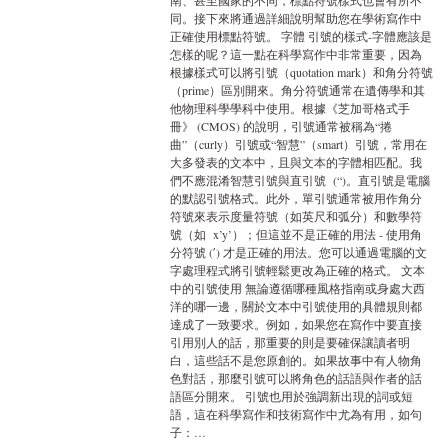
南、甚至國家的不同，標點符號樣式也會有所不
同。接下來將通過詳細說明幫助您在學術寫作中
正確使用標點符號。 字體 引號的樣式-字體應該是
怎樣的呢？這一點在科學寫作中非常重要，因為
根據樣式可以將引號（quotation mark）和角分符號
（prime）區別開來。角分符號通常在遺傳學和其
他物理科學學科中使用。根據《芝加哥格式手
冊》 (CMOS) 的說明，引號通常被稱為“捲
曲”（curly）引號或“智慧”（smart）引號，常用在
大多發表的文本中，且與文本的字體相匹配。我
們不應混淆智慧引號與直引號 (“)。直引號是電腦
的默認引號格式。此外，單引號通常被用作角分
符號來表示度量符號（如英尺和弧分）和數學符
號（如 x’y’）；但這並不是正確的用法 - 使用角
分符號 (ʹ) 才是正確的用法。您可以通過電腦的文
字處理程式將引號輕鬆更改為正確的格式。 文本
中的引號使用 無論遵循哪種風格指南或身處大西
洋的哪一邊，關於文本中引號使用的具體規則都
達成了一致要求。例如，如果您在寫作中要直接
引用別人的話，那重要的則是要確保讓讀者明
白，這些話不是您原創的。如果故事中有人物角
色對話，那麼引號可以將角色的話語與作者的話
語區分開來。 引號也用於強調新出現的詞或短
語，這在科學寫作和技術寫作中尤為有用，如句
子：…