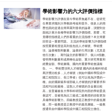
學術影響力的六大評價指標
學術影響力評價在當今學術界無處不在，從研究
生畢業求職到大學教師考核和晉升。很多人的簡
歷也因此從過去簡單羅列發表的論著，演變到全
面統計展示各種學術影響力評價指標。那麼，究
竟哪些指標是人們所看重的主流指標？本文簡要
回答這一重要問題。 主流的學術影響力評價指標
按照重要程度從高到低包括人才稱號、學術獎
項、論著種類和數量、論著的引用次數（尤其是
他引次數）、期刊論文的影響因子、個人H指數、
發明專利數量和成果轉化金額、重大研究專案和
經費金額、學術兼職、國內外重要學術會議報
告。 一、學術獎項和人才稱號 國內的各種科研成
果評獎比較多，人才稱號（例如中國科學院或中
國工程院院士、長江學者）也可以視為評獎的一
種。由於國家級和省部級人才稱號的評審要求和
流程均比較嚴格，這類人才稱號的含金量比較
高，並普遍被各大學和科研院所內部的學術委員
會認可，並被視為比三級或二級教授的頭銜更加
具備學術影響力。四級教授是正教授中的最低層
級，而一級教授是正教授中的最高層級。一級教
授通常由中國科學院或中國工程院院士擔任。