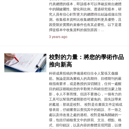
代表總體的樣本，即該樣本可以準確反映出總體
中的關鍵屬性、變化和比例。透過研究樣本，研
究人員有信心針對更大的總體得出結論或做出預
測。收集樣本資料比收集總體資料更具優勢，且
因受限於實際約束條件也有其必要性。以下是選
擇從樣本中收集資料的個別原因：…
3 years ago
校對的力量：將您的學術作品
推向新高
科研成果投稿的準備過程往往令人緊張又傷腦
筋。無論是因為審稿人的高期待、目標期刊的嚴
格指南要求，或是教授的深切關注，任何一處醒
目的錯誤都能給您的辛勤努力和絕佳想法蒙上陰
影，令人不寒而慄。但請不要擔心，一個有力的
工具可以幫我們避開那些可避免的、因失誤帶來
的尷尬：那就是校對。 校對是在書面文件定稿或
發表前，仔細審查以查找其中的錯誤、不一致之
處以及待改進之處的過程。校對是極為關鍵的一
環，包括仔細檢查文中的拼寫、文法、標點、格
式、排印錯誤，以及內容的整體呈現問題，以便