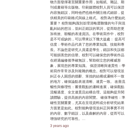
物方面發揮著至關重要作用，如報紙、雜誌、期
刊或書籍等出版物。印刷媒體校對人員可以保證
內容無錯誤，同時他們也格外關注格式細節，提
供精美的印刷格式與線上格式。 校對為什麼如此
重要？ 校對能夠識別並理清晦澀難懂的句子與混
亂糾結的想法，並糾正錯誤的單詞，從而助您更
加有效、順暢的表達資訊。在學術寫作中，校對
是不可或缺的，可以帶來以下幾大益處： 提高可
信度：學術作品代表了您的專業知識、技能和專
長。不論您是研究人員還是學生，錯誤和失誤都
可能損害您的信譽。校對可以確保您的學術作品
在經過編修後準確無誤，幫助樹立您的權威形
象，展現您的專業知識。 保證清晰與連貫性：學
術寫作常常涉及到複雜的概念。校對可以發現並
糾正令人困惑的措辭、笨拙的結構或邏輯不一致
的地方，確保論點表達清晰、連貫一致。 改善流
暢性與條理性：審查觀點的邏輯進展，確保觀點
流暢過度、全文連貫且結構合理。這能夠提升閱
讀體驗，提供高效的內容閱覽。 確保準確性：準
確性至關重要，尤其在呈現資料或分析研究結果
方面更是如此。校對能夠發現並糾正與事實不符
的內容、數字錯誤，以及曲解的內容，從而可以
增強研究的可靠性。…
3 years ago