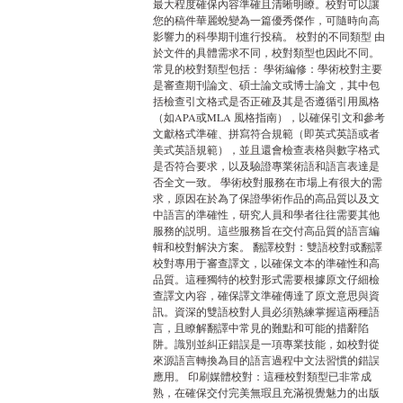
最大程度確保內容準確且清晰明瞭。校對可以讓
您的稿件華麗蛻變為一篇優秀傑作，可隨時向高
影響力的科學期刊進行投稿。 校對的不同類型 由
於文件的具體需求不同，校對類型也因此不同。
常見的校對類型包括： 學術編修：學術校對主要
是審查期刊論文、碩士論文或博士論文，其中包
括檢查引文格式是否正確及其是否遵循引用風格
（如APA或MLA 風格指南），以確保引文和參考
文獻格式準確、拼寫符合規範（即英式英語或者
美式英語規範），並且還會檢查表格與數字格式
是否符合要求，以及驗證專業術語和語言表達是
否全文一致。 學術校對服務在市場上有很大的需
求，原因在於為了保證學術作品的高品質以及文
中語言的準確性，研究人員和學者往往需要其他
服務的説明。這些服務旨在交付高品質的語言編
輯和校對解決方案。 翻譯校對：雙語校對或翻譯
校對專用于審查譯文，以確保文本的準確性和高
品質。這種獨特的校對形式需要根據原文仔細檢
查譯文內容，確保譯文準確傳達了原文意思與資
訊。資深的雙語校對人員必須熟練掌握這兩種語
言，且瞭解翻譯中常見的難點和可能的措辭陷
阱。識別並糾正錯誤是一項專業技能，如校對從
來源語言轉換為目的語言過程中文法習慣的錯誤
應用。 印刷媒體校對：這種校對類型已非常成
熟，在確保交付完美無瑕且充滿視覺魅力的出版