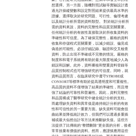
想選擇。另一方面，隨機對照試驗等實驗設計透
過允許操縱變數和設定對照組來提供最高水準的
證據。選擇取決於研究問題、可行性、倫理考慮
以及統計分析所需的資料類型。 對於統計分析所
需的資料來說，資料的完整性和品質至關重要。
任何統計分析的有效性直接取決於所收集資料的
準確性和可信度。為了確保完整性，嚴格的資料
收集和存儲程式至關重要，以減少錯誤、偏見或
偽造的可能性。必須仔細記錄、驗證和交叉檢查
資料，防止出現不準確或不完整的情況。嚴格的
制度和和電子系統將有助於最大限度地減少人為
錯誤和誤解。此外，資料審核和雙重資料登錄等
品質控制程式也可增強研究的可信度。同時，就
資料品質而言，在臨床研究中遵守STROBE或
CONSORT等標準有助於提高透明度和可重複性。
高品質的資料不僅增強了結果的準確性，而且增
強了結論的可靠性和普遍性。因此，資料完整性
和品質構成了醫學研究中健全統計分析的支柱。
而處理缺失資料和異常值是維持統計分析的有效
性和可信性的另一重要方面。缺失資料可能會扭
曲結果並降低統計效力，但我們可以透過多重插
補或最大似然估計等方法來推斷缺失值。這些方
法提供了比傳統的“整體刪除”更全面的分析，後者
常常捨棄有價值的資料。然而，應謹慎應用這些