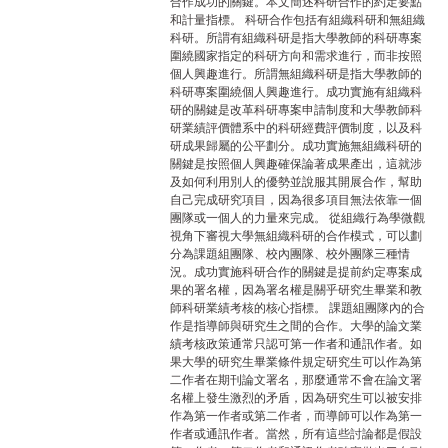
合作成功的關鍵。本文簡述科研合作的約定要點
和計量指標。 科研合作包括有組織科研和無組織
科研。所謂有組織科研是指大學教師的科研專案
圍繞國家指定的科研方向和需求進行，而非按照
個人興趣進行。所謂無組織科研是指大學教師的
科研專案圍繞個人興趣進行。成功實施有組織科
研的關鍵是改革科研專案申請制度和大學教師科
研業績評價體系中的科研經費評價制度，以及科
研成果歸屬的公平劃分。成功實施無組織科研的
關鍵是按照個人興趣確保論著成果產出，這就涉
及如何利用別人的優勢並說服其開展合作，幫助
自己完成研究項目，因為很多項目無法依靠一個
團隊或一個人的力量來完成。 從組織行為學微觀
視角下審視大學無組織科研的合作模式，可以劃
分為課題組團隊、校內團隊、校外團隊三種情
況。成功實施科研合作的關鍵是提前約定專案成
果的署名權，因為署名權是關乎研究生畢業和教
師科研業績考核的核心指標。 課題組團隊內的合
作是指導師與研究生之間的合作。大學的論文業
績考核政策通常只認可第一作者和通訊作者。如
果大學的研究生畢業條件規定研究生可以作為第
二作者在期刊論文署名，那麼通常不會在論文署
名權上發生激烈的矛盾，因為研究生可以被安排
作為第一作者或第二作者，而導師可以作為第一
作者或通訊作者。當然，所有這些討論都是假設