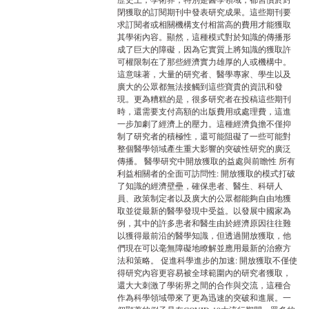
閉獲取的訂閱期刊中發表研究成果。這些期刊要
求訂閱者或相關機構支付相當高的費用才能獲取
其學術內容。顯然，這種模式對於知識的傳播形
成了巨大的障礙，因為它實質上將知識的獲取許
可權限制在了那些經濟實力雄厚的人或機構中。
這意味著，大量的研究者、醫學專家、學生以及
廣大的公眾都無法接觸到這些寶貴的資訊和發
現。更為糟糕的是，很多研究者在投稿這些期刊
時，還需要支付高額的出版費用或處理費，這進
一步加劇了經濟上的壓力。這種經濟負擔不僅抑
制了研究者的積極性，還可能阻礙了一些可能對
整個醫學領域產生重大影響的突破性研究的廣泛
傳播。 醫學研究中開放獲取的益處與前瞻性 所有
利益相關者的全面可訪問性: 開放獲取的模式打破
了知識的經濟壁壘，確保患者、醫生、科研人
員、政策制定者以及廣大的公眾都能夠自由地獲
取並從最新的醫學發現中受益。以發展中國家為
例，其中的許多患者和醫生由於經濟原因往往難
以獲得最前沿的醫學知識，但透過開放獲取，他
們現在可以毫無障礙地瞭解並應用最新的治療方
法和策略。 促進科學進步的加速: 開放獲取不僅使
得研究內容更容易被全球範圍內的研究者獲取，
還大大刺激了學術界之間的合作與交流，這種合
作為科學領域帶來了更為迅速的突破和進展。一