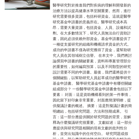
醫學研究對於推進我們對疾病的理解和開發新的
治療方法以提高健康水準至關重要。然而，進行
研究需要很多資源，包括科研資金。這就是醫學
研究基金申請書的意義所在。醫學研究成本高
昂，需要大量資源，包括資金、人員、設備和試
劑。在大多數情況下，研究人員無法自行資助計
畫，因此必須依賴外部資金。基金申請書提供了
一種從支援研究的組織和機構請求資金的方式。
成功的申請書不僅為研究獲得了資金，還幫助研
究人員在其領域樹立信譽。 在本文中，我們將討
論撰寫申請書的關鍵要素，資料和專案管理部分
的重要性，如何編寫預算，以及不同類型的研究
設計需要不同的申請書。最後，我們還將提供十
個關鍵點，以幫助研究人員起草成功的醫學研究
基金申請書。 醫學研究基金申請書中有哪些關鍵
組成部分？ 一份醫學研究基金申請書會包括以下
要素： 封面：這是資助機構看到的第一件事情，
因此留下好印象非常重要。封面應簡潔明瞭，提
供擬議計畫的概述。 摘要：這是對擬議計畫的簡
明總結，包括研究問題、方法和預期成果。 引
言：這一部分應提供關於研究問題的背景，並解
釋為什麼擬議研究很重要。 文獻綜述：這一部分
應提供與研究問題相關的現有文獻的批判性分
析，並突出知識中的任何空白。 研究問題或假