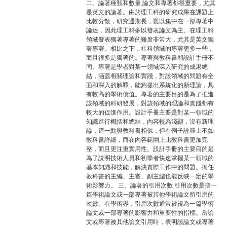
二、論著種類和數量 論文和專著都很重要，尤其
是英文的論著。由於理工科的研究成果在課題上
比較分散，研究週期長，難以集中在一部專著中
論述，因此理工科多以發表論文為主。在理工科
領域發表獨著專著的難度非常大，尤其是英文獨
著專著。相比之下，社科領域的專著更多一些，
而且很多是獨著的。專著與教科書和設計手冊不
同。專著是學者對某一領域深入研究的成果總
結，涵蓋相關理論和實踐，對該領域的問題有全
面和深入的解釋，能夠提出系統化的新理論，具
有較高的學術價值。專著的主要目的是為了推進
該領域的科研發展，對該領域的理論和實踐都有
較大的促進作用。設計手冊主要是對某一領域的
知識進行概括和總結，內容較為淺顯，沒有新理
論，這一點與教科書相似；但在例子詮釋上不如
教科書詳細，而在內容範圍上比教科書更加完
整，而且更注重實用性。設計手冊的主要目的是
為了説明技術人員和初學者快速掌握某一領域的
基本知識和技能，解決實際工作中的問題。擔任
教科書的主編、主審、副主編也能反映一定的學
術影響力。 三、論著的引用次數 引用次數是指一
篇學術論文或一部專著被其他學術論文所引用的
次數。在學術界，引用次數通常被視為一篇學術
論文或一部專著的影響力和重要性的指標。當論
文或專著被其他論文引用時，表明該論文或專著