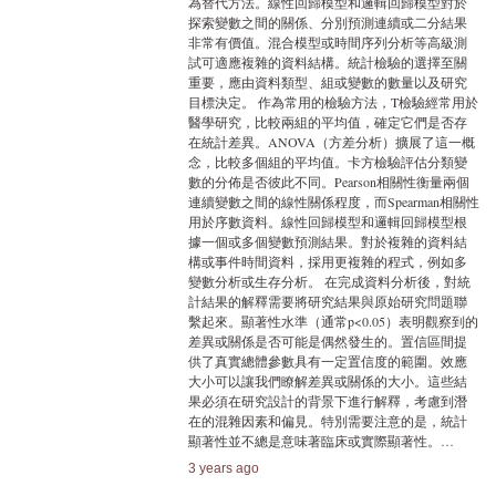
為替代方法。線性回歸模型和邏輯回歸模型對於
探索變數之間的關係、分別預測連續或二分結果
非常有價值。混合模型或時間序列分析等高級測
試可適應複雜的資料結構。統計檢驗的選擇至關
重要，應由資料類型、組或變數的數量以及研究
目標決定。 作為常用的檢驗方法，T檢驗經常用於
醫學研究，比較兩組的平均值，確定它們是否存
在統計差異。ANOVA（方差分析）擴展了這一概
念，比較多個組的平均值。卡方檢驗評估分類變
數的分佈是否彼此不同。Pearson相關性衡量兩個
連續變數之間的線性關係程度，而Spearman相關性
用於序數資料。線性回歸模型和邏輯回歸模型根
據一個或多個變數預測結果。對於複雜的資料結
構或事件時間資料，採用更複雜的程式，例如多
變數分析或生存分析。 在完成資料分析後，對統
計結果的解釋需要將研究結果與原始研究問題聯
繫起來。顯著性水準（通常p<0.05）表明觀察到的
差異或關係是否可能是偶然發生的。置信區間提
供了真實總體參數具有一定置信度的範圍。效應
大小可以讓我們瞭解差異或關係的大小。這些結
果必須在研究設計的背景下進行解釋，考慮到潛
在的混雜因素和偏見。特別需要注意的是，統計
顯著性並不總是意味著臨床或實際顯著性。…
3 years ago