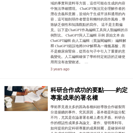
域的事實和資料等方面，這些可能在生成的內容
中無法準確體現。 ChatGPT無法完全理解作者的
潛在含義和意圖，並傾向于生成平淡和通用的內
容，這可能削弱作者聲音和獨特的寫作風格，導
致缺乏個性和知識觀點的寫作。 這不是主觀偏
見。以下是ChatGPT作為編輯工具與人類編輯的示
例對比。 ChatGPT與人工編輯 示例 原始文本 由
ChatGPT編輯 由人工編輯（英論閣編輯） 編輯解
釋 ChatGPT錯誤地將DNP解釋為一種氨基酸，而
不是糖尿病腎病，從而在句子中引入了重要的意
義變化。人工編輯確保了學科特定術語的正確使
用而沒有改變敘述。 …
3 years ago
科研合作成功的要點——約定
專案成果的署名權
學術界見過太多的因為各種糾紛導致合作破裂而
分道揚鑣的事件。究其原因，基本都是利益分配
不均，尤其是在論著署名權上產生矛盾。科研合
作的標誌性成果多為論文、著作、發明專利等。
如何提前約定科研專案的成果歸屬，是確保科研