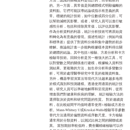
方法，認識到插補資料是估計的，而非觀察到
的。另一方面，異常值是與總體模式明顯偏離的
資料點。它們可能誤導結論或指示有意義的異
常。穩健的統計技術，如中位數或四分位距，可
以幫助減輕其影響。或者，研究人員可以進行敏
感性分析，包括和排除異常值，以評估其影響。
作為分析資料的利器，統計分析技術可將原始資
料轉化為有意義的發現。描述性統計（例如均值
和標準差）提供了對資料分佈和集中趨勢的初步
瞭解。推論統計進一步能夠根據樣本資料得出關
於總體的結論。其中包括 t 檢驗、方差分析和卡方
檢驗等技術。回歸分析是另一種強大的工具，可
以對變數之間的關係進行建模，根據輸入資料預
測結果。更複雜的方法，如生存分析和多變數分
析，可用於處理醫學研究中常見的複雜資料集。
另外，機器學習演算法等現代方法越來越多地用
於模式識別和預測建模。透過使用適當的統計技
術，研究人員可以準確地解釋和呈現資料，從而
增進我們對健康和疾病的理解。 統計檢驗方法的
選擇取決於資料和研究問題的性質。 對於連續資
料，在比較組間平均值時通常使用 t 檢驗或方差分
析。Mann-Whitney U或Kruskal-Wallis檢驗等非參數
替代方法適用於偏態資料或序數尺度。卡方檢驗
通常用於分類資料，以測試比例之間的關聯或差
異。 當預期頻率較低時，費舍爾精確檢驗可以作