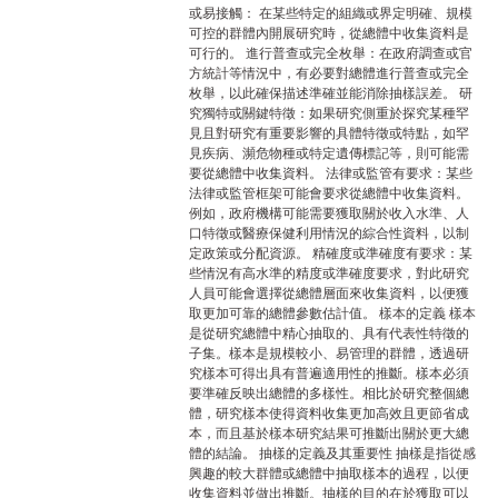
或易接觸： 在某些特定的組織或界定明確、規模
可控的群體內開展研究時，從總體中收集資料是
可行的。 進行普查或完全枚舉：在政府調查或官
方統計等情況中，有必要對總體進行普查或完全
枚舉，以此確保描述準確並能消除抽樣誤差。 研
究獨特或關鍵特徵：如果研究側重於探究某種罕
見且對研究有重要影響的具體特徵或特點，如罕
見疾病、瀕危物種或特定遺傳標記等，則可能需
要從總體中收集資料。 法律或監管有要求：某些
法律或監管框架可能會要求從總體中收集資料。
例如，政府機構可能需要獲取關於收入水準、人
口特徵或醫療保健利用情況的綜合性資料，以制
定政策或分配資源。 精確度或準確度有要求：某
些情況有高水準的精度或準確度要求，對此研究
人員可能會選擇從總體層面來收集資料，以便獲
取更加可靠的總體參數估計值。 樣本的定義 樣本
是從研究總體中精心抽取的、具有代表性特徵的
子集。樣本是規模較小、易管理的群體，透過研
究樣本可得出具有普遍適用性的推斷。樣本必須
要準確反映出總體的多樣性。相比於研究整個總
體，研究樣本使得資料收集更加高效且更節省成
本，而且基於樣本研究結果可推斷出關於更大總
體的結論。 抽樣的定義及其重要性 抽樣是指從感
興趣的較大群體或總體中抽取樣本的過程，以便
收集資料並做出推斷。抽樣的目的在於獲取可以