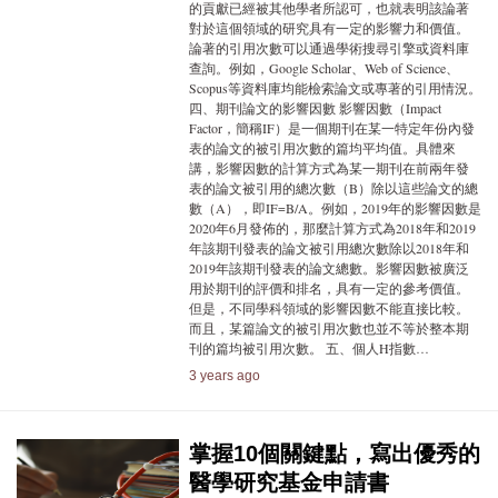
的貢獻已經被其他學者所認可，也就表明該論著
對於這個領域的研究具有一定的影響力和價值。
論著的引用次數可以通過學術搜尋引擎或資料庫
查詢。例如，Google Scholar、Web of Science、
Scopus等資料庫均能檢索論文或專著的引用情況。
四、期刊論文的影響因數 影響因數（Impact
Factor，簡稱IF）是一個期刊在某一特定年份內發
表的論文的被引用次數的篇均平均值。具體來
講，影響因數的計算方式為某一期刊在前兩年發
表的論文被引用的總次數（B）除以這些論文的總
數（A），即IF=B/A。例如，2019年的影響因數是
2020年6月發佈的，那麼計算方式為2018年和2019
年該期刊發表的論文被引用總次數除以2018年和
2019年該期刊發表的論文總數。影響因數被廣泛
用於期刊的評價和排名，具有一定的參考價值。
但是，不同學科領域的影響因數不能直接比較。
而且，某篇論文的被引用次數也並不等於整本期
刊的篇均被引用次數。 五、個人H指數…
3 years ago
掌握10個關鍵點，寫出優秀的
醫學研究基金申請書