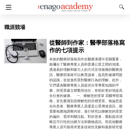
職涯競場
從醫師到作家：醫學部落格寫
作的七項提示
有效的醫療部落格寫作在醫療溝通中至關重要，
能彌合了醫療專業人員和普通公眾之間的鴻溝。
透過易於理解和吸引人的方式呈現複雜的醫療資
訊，醫療部落格可以教育讀者，提高對健康問題
的認識，並促進民眾對醫療行為的理解。此外，
它們還為醫療專業人員提供分享專業知識的平
臺，與受眾建立聯繫與信任，有助於更好地提高
全社會的健康。 一、瞭解您的受眾 寫醫學部落
格，首先要識別並瞭解您的目標受眾。無論您是
在向患者、醫療專業人員還是公眾傳達資訊，都
需要相應地調整內容。進行研究以瞭解您的受眾
的偏好、需求和關注點。對於患者，重點提供清
晰且可行性的治療方法和藥物資訊。而其他醫療
專業人員可能尋求更多技術性見解和最新研究發