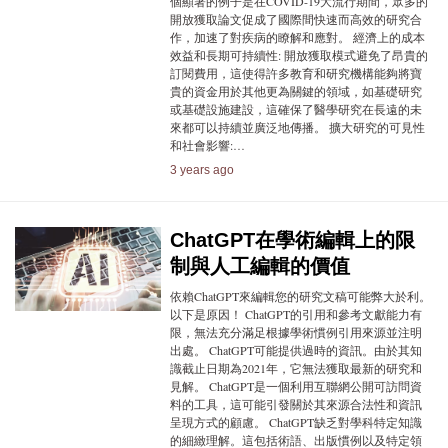
個顯著的例子是在COVID-19大流行期間，眾多的
開放獲取論文促成了國際間快速而高效的研究合
作，加速了對疾病的瞭解和應對。 經濟上的成本
效益和長期可持續性: 開放獲取模式避免了昂貴的
訂閱費用，這使得許多教育和研究機構能夠將寶
貴的資金用於其他更為關鍵的領域，如基礎研究
或基礎設施建設，這確保了醫學研究在長遠的未
來都可以持續並廣泛地傳播。 擴大研究的可見性
和社會影響:…
3 years ago
ChatGPT在學術編輯上的限
制與人工編輯的價值
依賴ChatGPT來編輯您的研究文稿可能弊大於利。
以下是原因！ ChatGPT的引用和參考文獻能力有
限，無法充分滿足根據學術慣例引用來源並注明
出處。 ChatGPT可能提供過時的資訊。由於其知
識截止日期為2021年，它無法獲取最新的研究和
見解。 ChatGPT是一個利用互聯網公開可訪問資
料的工具，這可能引發關於其來源合法性和資訊
呈現方式的顧慮。 ChatGPT缺乏對學科特定知識
的細緻理解。這包括術語、出版慣例以及特定領