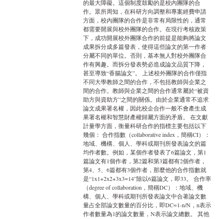
的最大障礙。這個制度鼓勵的是校內團隊的合
作。眾所周知，在科研方向調整和專案經費申請
方面，校內團隊的合作是非常有局限性的，通常
都需要開展與校外團隊的合作。在現行考核政策
下，成功開展校外團隊合作的前提是能夠將論文
成果拆分成多篇發表，使得這些論文的第一作者
分屬不同的單位。否則，基本無人對校外團隊合
作有興趣。而拆分發表勢必造成論文品質下降，
甚至導致“香腸論文”。 上述校外團隊的合作僅指
不同大學教師之間的合作，不包括教師與企業之
間的合作。教師與企業之間的合作通常屬於“被資
助方與資助方”之間的關係。由於企業通常不追求
論文成果署名權，因此校企合作一般不會產生成
果署名權和智慧財產權歸屬方面的矛盾。 在文獻
計量學方面，衡量科研合作的指標主要包括以下
幾個： 合作指數（collaborative index，簡稱CI）：
地域、機構、個人、學科或期刊所發表論文的篇
均作者數。例如，某個作者發表了6篇論文，第1
篇論文有1個作者，第2篇和第3篇都有2個作者，
第4、5、6篇都有3個作者，那麼他的合作指數就
是“1x1+2x2+3x3=14”除以6篇論文，即33。 合作率
（degree of collaboration，簡稱DC）：地域、機
構、個人、學科或期刊所發表論文中合著論文數
量占全部論文數量的百分比，即DC=1-n/N，n表示
作者數量為1的論文數量，N表示論文總數。 其他