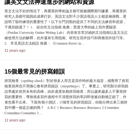
讓英文文法神速進步的網站和資源
英文文法不好的情況下，再厲害的學術論文都可能被國際期刊嫌棄，再厲害的
研究人員都可能因此成果打折。英語文法對不少英語母語人士都是種挑戰，更
說明了額外練習的重要性了！以下分門別類的提供了不同的文法練習和資源，
千萬別錯過了！ 1. 綜合性文法指南 推薦：普渡大學的線上寫作實驗室
（Purdue University Online Writing Lab） 內容有非常詳細的文法指南以及文法正
確使用方法的解釋，此外還有引用指南、研究生寫作技巧和商務寫作技巧等。
2. 常見英語文法錯誤 推薦：《Common Errors in…
11 years ago
15個最常見的拼寫錯誤
拼寫檢查（spelling-check）對於很多人而言是寫作時的最大福音，感覺用了拼寫
檢查就再也不用擔心會有拼寫錯誤（mispellings）了。事實上，研究顯示拼寫錯
誤率處於前所未有的高峰，由於過度依賴拼寫檢查，所以越來越多人不重視拼
寫的重要性，導致很多寫作過程中不清楚拼寫的單詞即使被自動矯正錯了，作
者也看不出來。 下面有個小測試，15個常見的拼寫錯誤，你能分辨出來三個拼
寫中哪一個是正確的嗎？ A B C 1 Business Buisness Buisiness 2 Commitee
Committee Committee 3…
11 years ago