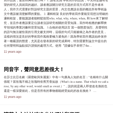
寫作品質，還覺得胸有成竹嗎？ 1. 讀者意識 學術寫作的品質，不見得是越有名
望的研究人員就寫的越好。讀者應該關注研究主題的呈現方式而不是作者本
人，寫作方式需要針對該研究主題的受眾，內文也應該全面的概括所有學術論
文中應該被清楚解釋的要點。 2. 邏輯框架 良好的學術寫作要能呈現想法明確的
邏輯框架，要能讓讀者能輕鬆按照who, what, why, where, when, 和 how來了解研
究，並且作者應該要定位讀者沒該研究相關的背景知識，寫作時相應的解釋狹
窄領域的專業詞彙和背景知識。 3.合格的使用語言 當一個態度強烈、具聲明性
的語句無法被恰當的引用文獻支持時，這樣的句式只能被稱之為作者的意見，
這樣的情況是良好的學術寫作風格要極力避免的！因為學術寫作應該始終保持
著一種嚴謹的態度，尤其是在發表新的研究成果時，特別需要對論文中提出的
任何聲明和論點採許謹慎的處理方式。使用〝證據似乎表明了the…
11 years ago
同音字，聲同意思差很大！
在莎士比亞名劇《羅密歐與朱麗葉》中有一句廣為人知的名言：”名稱有什么關
係呢？當玫瑰不稱之玫瑰時依舊芳香如故（What’s in a name. That which we call a
rose, by any other word, would smell as sweet.）”，說的就是兩人即使改名換姓也
還是一樣深愛彼此，但是否所有的事物都能經受如此的改名換姓？ …
11 years ago