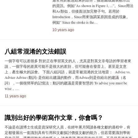
通常用於敘述結果的部分，描述圖或圖表顯示出
的資訊。例如”As shown in Figure 1, ...”。Since用法
和As類似，但後面須加完整子句。若用於
Introduction，Since用來強調某原因造成的現象。
例如” Since the stroke is the…
10 years ago
八組常混淆的文法錯誤
一個字母可以差很多 對於正在學習英文的人，尤其是對英文非母語的學習者來
說，一個字母的差異可能不是很大的差別，但可能會在發音上、甚至是文意
上，產生極大的誤會。 下面八組詞語，就是常被混淆的文法地雷： Advise vs.
Advice Advise (動詞) 是你給出建議的動作，而Advice則是你給出的建議（名
詞），一個很簡單的記憶法：動詞的建議是需要智慧的 To advise you must be
wise，…
11 years ago
識別出好的學術寫作文章，你會嗎？
不論是在讀博士生或是資深研究人員，在經年累月閱讀各種文獻的過程中，肯
定都發展出一套識別具有引用和文獻探討價值文獻的能力，但若需要識別學術