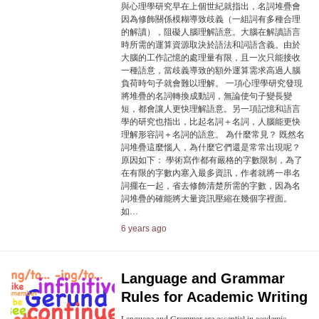
與心理學研究早在上個世紀就指出，名詞堆疊會
因為修飾關係模糊導致歧義（一組詞有多種合理
的解讀），阻礙人腦理解語意。大腦在解讀語言
時所需的運算資源取決於語法和詞語含義。由於
大腦的工作記憶的處理量有限，且一次只能接收
一種語意，當歧義導致的額外運算需求高過人腦
負荷時句子就會難以理解。 一項心理學研究發現
將堆疊的名詞轉換成動詞，無論使句子變長變
短，都會讓人更快理解語意。另一項記憶和語言
學的研究也指出，比起名詞＋名詞，人腦能更快
理解形容詞＋名詞的語意。 為什麼常見？ 既然名
詞堆疊這麼惱人，為什麼它們還是常常出現呢？
原因如下： 學術寫作都有嚴格的字數限制，為了
在有限的字數內塞入最多資訊，作者就將一串名
詞擺在一起，省去修飾清楚所需的字數，因為名
詞堆疊的確能將大量資訊壓縮在幾個字裡面。
如…
6 years ago
Language and Grammar
Rules for Academic Writing
Language and Grammar are essential in academic