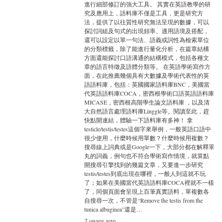
進行細部修訂的強大工具。 其實在英語教學的研
究及應用上，語料庫不僅是工具，更是研究方
法，提供了以往質性研究無法呈現的數據，可以
探討詞組及句式的出現頻率、適用語境及搭配，
還可以設定以單一句法、語義或詞性為檢索單位
的分類標籤，除了能進行量化分析，在篇章結構
方面還能探討口語溝通的結構模式，包括各種文
章的語言特徵及語體分類等。 在英語學術寫作方
面，在此推薦幾個具有大數據及學術代表性的英
語語料庫，包括：英國國家語料庫BNC，美國當
代英語語料庫COCA，密西根學術口語英語語料庫
MICASE，密西根高階學生論文語料庫 ，以及清
大自然語言處理語料庫Linggle等。閱讀至此，趕
快點開連結，體驗一下語料庫有多神！ 拿
testicle/testis/testes這個字來舉例，一般英語口語中
很少使用，什麼時候用單數？什麼時候用複數？
搜尋線上詞典或是Google一下，大部分都在解釋睪
丸的詞義，例句也不符合學術寫作情境，就算點
開搜尋引擎找到的幾篇文章，又要進一步研究
testis/testes到底出現在哪裡，一般人到這就不玩
了；如果在美國當代英語語料庫COCA裡就不一樣
了，同個頁面會呈現上百筆真實語料，單複數各
自搜尋一次，不管是“Remove the testis from the
tunica albuginea”還是…
7 years ago