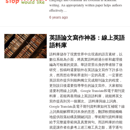
writing. An appropriately written paper helps authors
effectively…
6 years ago
英語論文寫作神器：線上英語
語料庫
語料庫儲存了現實世界中出現過的語言素材，以
數位系統為介面，將真實語料經過分析和處理後
編為可檢索的資源。華語背景出身的學者除了做
研究，投稿時還要額外在英語論文寫作下許多功
夫，然而想在學術界達到一定的高度，一定要把
英語寫作提升到能夠獨立完成期刊論文的程度，
更別說日後還要指導學生的論文寫作。大家都知
道要利用線上詞典、Google Translate和電子期刊資
料庫，若能再善用線上英語語料庫，就能將英文
寫作提高到另一個層次。 語料庫與線上詞典、
Google Translate及電子期刊資料庫如何互補呢？線
上詞典能解釋單詞本身的意思，翻譯軟體能概略
地提供段落結構及關鍵詞語，學術期刊資料庫能
給予完整篇章範例及真實例句。而語料庫的功能
就是讓作者在參考上述三種工具之餘，逐字逐句