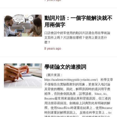
動詞片語：一個字能解決就不
用兩個字
口語會話中經常使用的動詞片語適合用在學術論
文寫作上嗎？片語難在哪裡？使用上要注意什
麼？
8 years ago
學術論文的連接詞
（圖片來源：
https://academicwritingguide.yolasite.com/） 科學文章
不僅報告出實驗觀察到的現象，更會深入地討論
其背後的機制。因此，解釋原因時的遣詞用字應
精準，否則會倒因為果，誤導讀者。Since, As,
Because最常用來連接結果和背後原因，但三者的
用法很容易搞混。劍橋線上詞典對此有明確的解
釋。使用Since和As時著重在結果上，使用Because
時則著重於解釋原因上。 反映在科學文章上，As