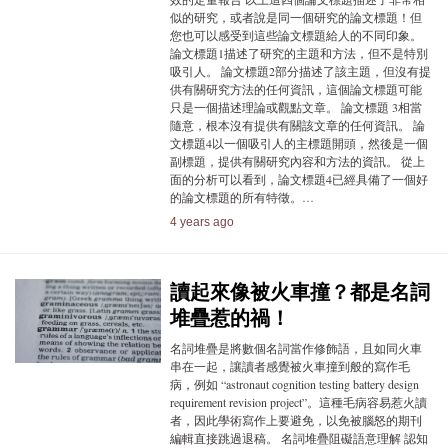
似的研究，或者說是同一個研究的論文標題！但
您也可以感受到這些論文標題給人的不同印象。
論文標題1描述了研究的主題和方法，但不是特別
吸引人。 論文標題2部分描述了該主題，但沒有提
供有關研究方法的任何資訊，這個論文標題可能
只是一個描述理論或觀點文章。 論文標題 3相當
隨意，根本沒有提供有關該文章的任何資訊。 論
文標題4以一個吸引人的主標題開頭，然後是一個
副標題，提供有關研究內容和方法的資訊。 從上
面的分析可以看到，論文標題4已經具備了一個好
的論文標題的所有特徵。…
4 years ago
讀起來像被火車撞？都是名詞
堆疊惹的禍！
名詞堆疊是將數個名詞當作修飾語，且如同火車
串在一起，讓讀者感覺被火車撞到般的寫作毛
病，例如 “astronaut cognition testing battery design
requirement revision project”。這種毛病容易惹火讀
者，因此學術寫作上要避免，以免被腦怒的期刊
編輯直接跳過退稿。 名詞堆疊阻礙語意理解 認知