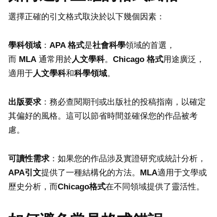
選擇正確的引文格式取決於以下幾個因素：
學科領域
：
APA
格式
是
社會科學
領域的首選，
而
MLA
通常用於
人文學科
。
Chicago
格式
用途廣泛，
適用于
人文學科
和
科學領域
。
出版要求
：務必查閱期刊或出版社的投稿指南，以確定
其偏好的風格。這可以節省時間並確保您的作品被考
慮。
可讀性需求
：如果您的作品涉及實證研究或統計分析，
APA
引文
提供了一種結構化的方法。
MLA
適用于文學或
歷史分析，而
Chicago
格式
在不同領域提供了靈活性。