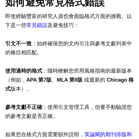
如何避免常見格式錯誤
即使經驗豐富的研究人員也會面臨格式方面的挑戰。以
下是一些
常見錯誤
及避免技巧：
引文不一致
：始終確保您的文內引注與參考文獻列表中
的條目相匹配。
使用過時的格式
：隨時瞭解您所用風格指南的最新版本
（例如，
APA
第
7
版
、
MLA
第
9
版
或最新的
Chicago
格
式
版本）。
參考文獻不正確
：使用引文管理工具，但要手動驗證您
的參考文獻是否正確。
如果您在格式方面需要額外説明，
英論閣的期刊排版和