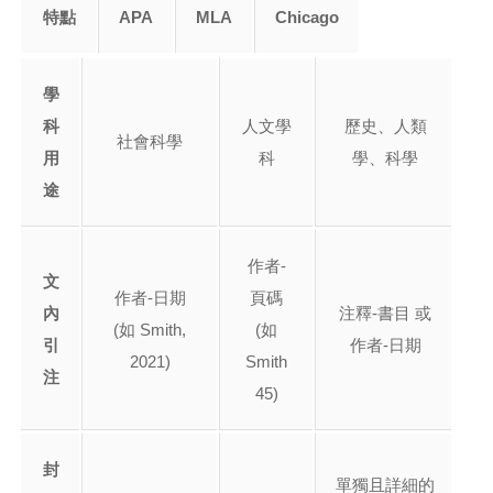
特點
APA
MLA
Chicago
學
科
人文學
歷史、人類
社會科學
用
科
學、科學
途
作者-
文
作者-日期
頁碼
內
注釋-書目 或
(如 Smith,
(如
引
作者-日期
2021)
Smith
注
45)
封
單獨且詳細的