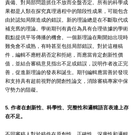
責備、對局部問題抓住不放而全盤否定。所有的科學成
果都是人類在探究真理過程中的階段性成果，可能包含
由於認知局限造成的錯誤。新的理論總是在不斷取代或
補充舊的理論。學術期刊有責任為具有合理依據的學術
觀點提供平等傳播的機會。一個新理論在剛開始出現時
難免會不成熟，有時甚至包括局部錯誤。對於這種稿
件，編輯不應輕易否定和拒絕，而應當肯定創新性價
值，並結合審稿意見指出不足或錯誤，説明作者改正完
善，促進新理論的發表和誕生。期刊編輯應當善於發現
和支持具有超前視野的開創性論文，消除審稿專家中保
守勢力的阻礙。
5. 作者在創新性、科學性、完整性和邏輯語言表達上存
在不足。
不同審稿人對於稿件在原創性、正確性、深廣性和邏輯