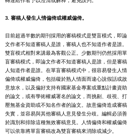
轉達給作者予以澄清或解釋，避免誤判。
3. 審稿人發生人情偏倚或權威偏倚。
目前超過半數的期刊採用的審稿模式是雙盲模式，即論
文作者不知道審稿人是誰，審稿人也不知道作者是誰。
雙盲模式相對來講最為客觀公正。少數期刊仍然採用單
盲審稿模式，即論文作者不知道審稿人是誰，但是審稿
人知道作者是誰。在單盲審稿模式中，很容易發生人情
偏倚或權威偏倚，包括礙於熟人情面而違心說假話或故
意放水，以及偏好支持有國家基金專案或重點計畫資助
的論文，或有學術權威署名的論文，而挑剔、歧視、打
壓無基金資助或不知名作者的論文。故意偏倚造成審稿
失實，並容易與其他審稿人意見發生分歧。編輯必須善
於識別和排除這種無效審稿意見。人情偏倚和權威偏倚
可以依靠將單盲審稿改為雙盲審稿來消除或減少。