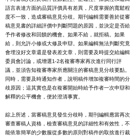
語言表達方面的品質評價具有差異，尺度掌握的寬鬆程
度不一致，造成審稿意見分歧。期刊編輯需要善於從審
稿意見書的詳細評價中判斷問題的原因，並決定是否給
予作者修改和回饋的機會。如果不給，就拒稿。如果
給，則允許小修或大修及申辯。如果編輯無法判斷究竟
會埋沒好文章還是發表差文章，則需要及時提交給編輯
委員會討論，或增選1-2名複審專家再次進行同行評
議，並須告知複審專家所應關注的審稿意見分歧要點。
同時，需要及時通知作者，說明稿件增加複審時間的分
歧原因；這其實也是在複審開始時給予作者一次申辯和
解釋的公平機會，便於澄清事實。
綜上所述，當審稿意見發生分歧時，期刊編輯應當再次
審查審稿人資格，檢查審稿意見的詳細性和有效性，不
能依靠簡單的少數服從多數的原則對稿件的取捨進行裁