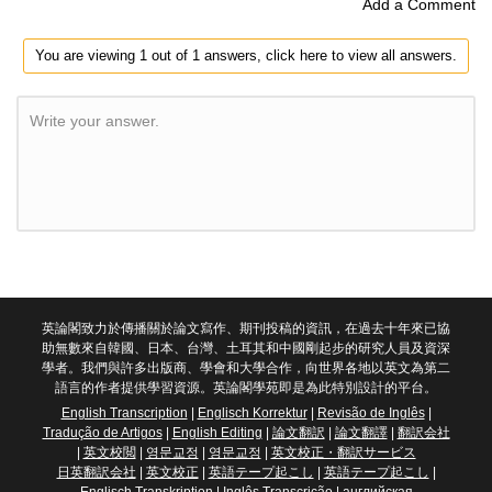
Add a Comment
You are viewing 1 out of 1 answers, click here to view all answers.
Write your answer.
英論閣致力於傳播關於論文寫作、期刊投稿的資訊，在過去十年來已協
助無數來自韓國、日本、台灣、土耳其和中國剛起步的研究人員及資深
學者。我們與許多出版商、學會和大學合作，向世界各地以英文為第二
語言的作者提供學習資源。英論閣學苑即是為此特別設計的平台。
English Transcription
|
Englisch Korrektur
|
Revisão de Inglês
|
Tradução de Artigos
|
English Editing
|
論文翻訳
|
論文翻譯
|
翻訳会社
|
英文校閲
|
영문교정
|
영문교정
|
英文校正・翻訳サービス
日英翻訳会社
|
英文校正
|
英語テープ起こし
|
英語テープ起こし
|