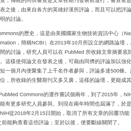
審查，傳統的同儕審查是文章在期刊發表前進行，審查者
發表之後，由來自各方的英雄好漢所評論，而且可以把評
透明的討論。
ommons的歷史，這是由美國國家生物技術資訊中心（Nationa
gy Information，簡稱NCBI）在2013年10月所設立的網路
間的討論，研究人員可以在 PubMed 所收錄文章摘要底
論。這樣使得論文在發表之後，可藉由同儕的評論加以強
短一個月內便聚集了上千名作者參與，評論多達500條。原
地位，所收錄的生醫期刊又多又廣，這樣的論壇，更能成
ubMed Commons的運作嘗試個兩年，到了2015年，N
望能有更多研究人員參與。到現在兩年時間也屆滿了，於
IH從2018年2月15日開始，取消了所有文章的回覆功
2日之前能夠查看這些評論；至於以後，便要斷線關閉了。