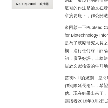
別於一般期刊的同儕
這裡的作法是論文在
章摘要底下，作公開
來回顧一下PubMed C
for Biotechnolo
是為了鼓勵研究人員之
欄，進行任何線上評
初，廣受好評，上線短
居於文獻檢索的牛耳
當初NIH的規劃，是將P
作期限延長兩年，希
估。現在結果出來了，N
讓讀者2018年3月