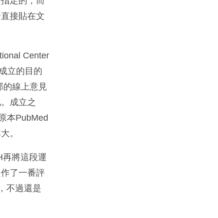
是指定的；而
論直接貼在文
l Center
論壇，成立的目的
部的線上意見
化。成立之
本PubMed
其大。
IH再將這段運
是作了一番評
能，不過還是