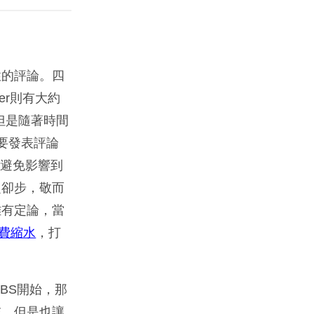
性的評論。四
eer則有大約
，但是隨著時間
有要發表評論
了避免影響到
之卻步，敬而
難有定論，當
經費縮水
，打
BS開始，那
交，但是也讓