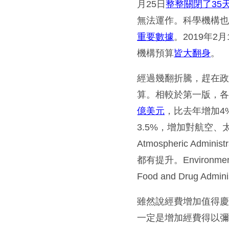
月25日
整整關閉了35
無法運作。科學機構
重要數據
。2019年
機構預算
皆大翻身
。
經過幾翻折騰，趕在
算。相較於第一版，各科學機構
億美元
，比去年增加4
3.5%，增加對航空、太空
Atmospheric A
都有提升。Environme
Food and Drug A
雖然說經費增加值得慶
一定是增加經費得以彌