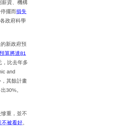
到薪資、機構
於停擺而
損失
，各政府科學
後的新政府預
預算將達81
元，比去年多
 and
經費外，其餘計畫
多出30%。
失慘重，並不
並不被看好
。