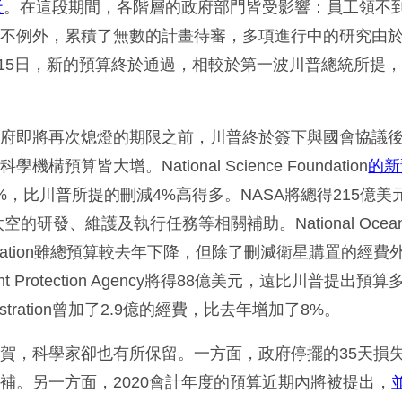
天
。在這段期間，各階層的政府部門皆受影響：員工領不
也不例外，累積了無數的計畫待審，多項進行中的研究由
2月15日，新的預算終於通過，相較於第一波川普總統所提
政府即將再次熄燈的期限之前，川普終於簽下與國會協議
預算皆大增。National Science Foundation
的新
%，比川普所提的刪減4%高得多。NASA將總得215億美
的研發、維護及執行任務等相關補助。National Oceanic
dministration雖總預算較去年下降，但除了刪減衛星購置的
nt Protection Agency將得88億美元，遠比川普提出預算
dministration曾加了2.9億的經費，比去年增加了8%。
賀，科學家卻也有所保留。一方面，政府停擺的35天損
補。另一方面，2020會計年度的預算近期內將被提出，