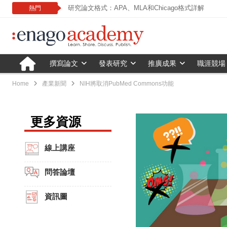
研究論文格式：APA、MLA和Chicago格式詳解
熱門
撰寫論文
發表研究
推廣成果
職涯競場
Home
產業新聞
NIH將取消PubMed Commons功能
更多資源
線上講座
問答論壇
資訊圖