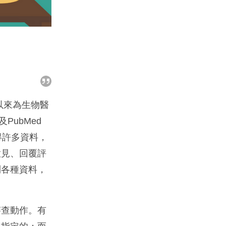
期以來為生物醫
PubMed
取得許多資料，
意見、回覆評
到各種資料，
審查動作。有