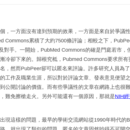
兩個，一方面沒有達到預期的效果，一方面是來自於爭議
d Commons累積了大約7500條評論；相較之下，PubP
不及對手。一開始，PubMed Commons的確是門庭若市
冷卻下來的。歸根究柢，Pubmed Commons要求所
名，然而PubPeer卻可以匿名來評論。許多研究人員為
事的工作及職業生涯，所以對於評論文章、發表意見便望
響到公開討論的價值。而有些爭議性的文章在網路上也很
果，難免擦槍走火。另外可能還有一個原因，那就是
NIH
。
出現這樣的問題，最早的學術交流網站從1990年時代的B
網路，就出現了類似的問題，匿名的文章固然吵得不可開