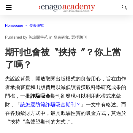
Homepage
發表研究
英論閣學苑
in
發表研究
選擇期刊
期刊也會被〝挟持〞？你上當
了嗎？
先說說背景，開放取閱出版模式的良苦用心，旨在由作
者承擔審查和出版費用以減低讀者獲取科學研究成果的
門檻，一批
詐騙吸金
期刊卻發現可以利用此模式來歛
財，「
該怎麼防範詐騙吸金期刊？
」一文中有略述。而
在各類歛財方式中，最具欺騙性質的吸金方式，莫過於
〝挾持〞高聲望期刊的方式了。