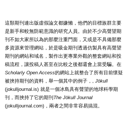
這類期刊連出版虛假論文都嫌懶，他們的目標族群主要
是新手和較無防範意識的研究人員。由於不少高聲望期
刊不如大家所以為的那麼注重門面，又或是不具備那麼
多資源來管理網站，於是吸金期刊透過仿製具有高聲望
期刊的網站和域名，製作出更專業外觀的整套網站和投
稿流程，讓投稿人甚至在比較之後都還會上當受騙。在
Scholarly Open Access
的網站上就整合了所有目前懷疑
被挾持期刊的資料，舉一個其中的例子，,
J
ö
kull
(jokulljournal.is) 就是一個冰島具有聲望的地球科學期
刊，而挾持了它的期刊
The J
ö
kull Journal
(jokulljournal.com)，兩者之間非常容易搞混。