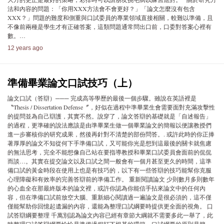
法和內容的問題：「你用XXX方法會不會更好？」「論文怎麼沒有包含
XXX？」問題的難度和側重與口試委員的專業領域直接相關，較難以準備，且
不像前兩種是學生才有正確答案，這類問題通常問出口前，口委對答案心裡有
數。…
12 years ago
準備畢業論文口試技巧（上）
論文口試（答辯）─── 完成高等學歷的最後一個步驟。雖說在英語裡是
〝Thesis / Dissertation Defense〞，好似在過程中準畢業生會需要面對充滿攻擊性
的提問並為自己辯護，其實不然。說穿了，論文答辯的基礎就是「自述報告」
的過程，更準確的說法應該是由準畢業生做一個畢業論文的簡報以便讓教授們
進一步審核你的研究成果，然後再針對不清楚的部份問答。. 或許此時的你正捧
著厚厚的論文不知從何下手準備口試，又可能你光是想到這最後的關卡就焦慮
的無法思考，完全不能想像自己站在要指導教授和畢業口試委員會面前的侃侃
而談…。其實在提交論文以及口試之間一般會有一個月甚至更久的時間，這準
備口試的黃金時段在使用上也是有技巧的，以下有一些答辯的技巧能幫你克服
心理障礙和有效率的完善答辯前的準備工作。 重新閱讀論文 少則數月多則數年
的心血全在那最終版本的論文裡，或許你認為你能信手拈來論文中的任何內
容，但在準備口試前放空大腦、重新細心閱讀過一遍論文是很必須的，這不僅
僅能幫助你回憶起遺漏的內容，還能為整理口試綱要時提供更全面的視角。 口
試答辯綱要整理 千萬別認為論文內容已經有章節大綱就不需要多此一舉了，此