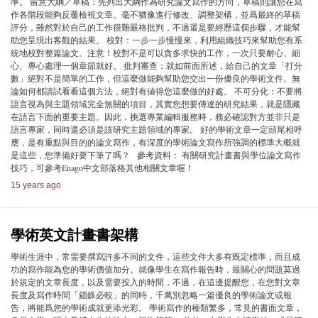
準。 留意大綱／草稿：先列出大綱作為研究論文寫作的方向，草稿則讓您在寫
作各階段能夠反覆檢視文章。毫不猶豫進行修改、調整架構，並爲最終的草稿
評分，雖然對於自己的工作很難嚴格批判，不過還是要經歷這個步驟，才能幫
助您呈現出客觀的結果。 校對：一步一步慢慢來，利用組織技巧來幫助您有系
統地校對整篇論文。注意！校對不是可以貪多求快的工作，一次只要耐心、細
心、專心處理一個章節就好。 批判審查：就如前面所述，給自己的文章「打分
數」絕對不是簡單的工作，但這麼做能夠幫助您交出一份優良的學術文件。無
論如何都請試看看這個方法，絕對有値得您這麼做的好處。 不可分化：不要將
語言視為與主題領域完全無關的項目，其實您想要傳達的研究結果，就是隱藏
在語言下面的重要主題。因此，挑選專業編輯服務時，務必確認對方並非只是
語言專家，同時還必須是該研究主題領域的專家。 好的學術文章一定頭尾相呼
應，是有重點與目的的論文寫作，有深度的學術論文寫作所強調的標準大概就
是這些，您準備好要下筆了嗎？ 參考資料： 有關研究計畫書與學位論文寫作
技巧，可參考Enago中文部落格其他相關文章喔！
15 years ago
學術英文計畫書架構
學術生涯中，常需要撰寫許多不同的文件，這些文件大多有既定標準，而且成
功的寫作能為您的學術價值加分。就像學生在寫作報告時，最關心的問題莫過
於規定的文章長度，以及需要投入的時間，不過，在這邊提醒您，在您對文章
長度及寫作時間「錙銖必較」的同時，千萬別忽略一篇優良的學術論文或報
告，將能爲您的學術成就更添光彩。 學術寫作的種類繁多，常見的書面文章，