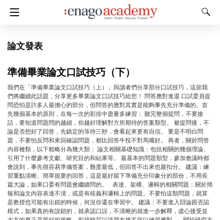
論文發表
準備畢業論文口試技巧（下）
我們在「準備畢業論文口試技巧（上）」與讀者們分享部分口試技巧，這節我
們將繼續此話題，分享更多畢業論文口試技巧給您！ 問答應對進退 口試委員提
問恐怕是許多人最擔心的部分，但問答的應對其實是能夠事先充分準備的。首
先幾個基本的原則，在每一次的彩排中盡量多練習： 聽完整個提問，不要搶
話，要知道問題問的越細，你越好理解對方所期待的答案類型。 被提問後，不
論是否想好了回答，先鎮定的等待三秒，會看起來更有自信。 要是不明白問
題，不要怕反問和來回確認問題，都比回答牛投不對馬嘴好。 再者，關於問答
內容種類，以下粗略分為幾大類： 論文相關基礎知識：包括相關的幾個理論、
引用了什麼參考文獻、研究目的和結果等。 最基本的問題類型，參加會議時都
會說到，事先很容易準備答案，難度最低，但回答不出來也最扣分。 建議：練
習重點清晰、簡單扼要的回答，這是最好留下準備充分印象分的部份，不用長
篇大論，如果口委有問題會繼續問的。 表達、架構、邏輯的相關問題：關於簡
報和論文內容表達不清，或是有歧義和邏輯上的問題。不要怕這類問題，就算
是教授也可能有出錯的時候，何況你還在學習中。 建議：不要進入辯論跟否認
模式，如果真的有說錯的，就承認口誤，不清晰的就進一步解釋，虛心接受並
大方的更正是最好的策略，彩排時可以請朋友挑毛病以練習應對。 關於研究方