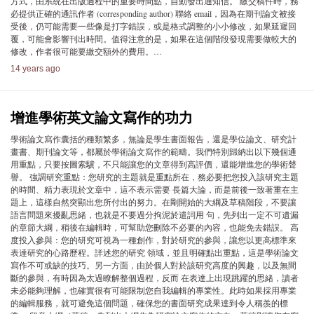
方式，由系統在出版過程中的重要時間點，自動發出通知信。 繳交稿件時，務
必提供正確的通訊作者 (corresponding author) 聯絡 email，因為在期刊論文被接
受後，仍可能需要一些像是打字錯誤，或是格式調整的小小修改，如果延遲回
覆，可能會影響刊出時間。值得注意的是，如果在這個階段發現需要做較大的
修改，作者很可能要繳交額外的費用。…
14 years ago
增進學術英文論文寫作的功力
學術論文寫作囊括的種類繁多，無論是學生書面報告，還是學位論文、研究計
畫書、期刊論文等，都屬於學術論文寫作的範疇。我們特別歸納出以下幾個通
用重點，只要按圖索驥，不只能讓您的文章得到高評價，還能增進您的學術聲
譽。 強調研究重點：您研究的主題就是重點所在，務必要把您投入該研究主題
的時間、精力表現於文章中，這不表示需要 長篇大論，而是前後一致著重在主
題上，這樣自然突顯出您所付出的努力。在剛開始的大綱及草稿階段，不要讓
語言問題來擾亂思緒，也就是不要過分拘泥於遣詞用 句，先列出一定不可遺漏
的章節大綱，稍後在編輯時，可幫助您刪除不必要的內容，也能免去錯誤。 高
度投入參與：您的研究可視為一種創作，對於研究的參與，讓您以更高標準來
表達研究的心路歷程。詳述您的研究 領域，並且明確點出重點，這是學術論文
寫作不可或缺的技巧。另一方面，由於個人對於該研究高度的興趣，以及無間
斷的參與，有時因為太過瞭解整個過程，反而 在表達上出現跳躍的思緒，讀者
未必能夠理解，也確實很有可能限制您自我編輯的專業性。此時如果採用專業
的編輯服務，就可避免這個問題，確保您的書面研究成果達到令人稱羨的標