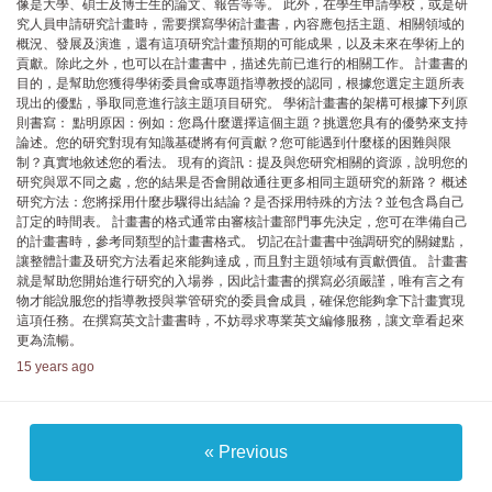
像是大學、碩士及博士生的論文、報告等等。 此外，在學生申請學校，或是研
究人員申請研究計畫時，需要撰寫學術計畫書，內容應包括主題、相關領域的
概況、發展及演進，還有這項研究計畫預期的可能成果，以及未來在學術上的
貢獻。除此之外，也可以在計畫書中，描述先前已進行的相關工作。 計畫書的
目的，是幫助您獲得學術委員會或專題指導教授的認同，根據您選定主題所表
現出的優點，爭取同意進行該主題項目研究。 學術計畫書的架構可根據下列原
則書寫： 點明原因：例如：您爲什麼選擇這個主題？挑選您具有的優勢來支持
論述。您的研究對現有知識基礎將有何貢獻？您可能遇到什麼樣的困難與限
制？真實地敘述您的看法。 現有的資訊：提及與您研究相關的資源，說明您的
研究與眾不同之處，您的結果是否會開啟通往更多相同主題研究的新路？ 概述
研究方法：您將採用什麼步驟得出結論？是否採用特殊的方法？並包含爲自己
訂定的時間表。 計畫書的格式通常由審核計畫部門事先決定，您可在準備自己
的計畫書時，參考同類型的計畫書格式。 切記在計畫書中強調研究的關鍵點，
讓整體計畫及研究方法看起來能夠達成，而且對主題領域有貢獻價值。 計畫書
就是幫助您開始進行研究的入場券，因此計畫書的撰寫必須嚴謹，唯有言之有
物才能說服您的指導教授與掌管研究的委員會成員，確保您能夠拿下計畫實現
這項任務。在撰寫英文計畫書時，不妨尋求專業英文編修服務，讓文章看起來
更為流暢。
15 years ago
« Previous