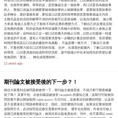
時整理口試答辯綱要恰恰是準備過程打下根基的環節。口試綱要的原則是簡
潔、全面而有邏輯。簡單的說，是想像論文是一個故事，而口試委員為聽故事
的人，整個口述論文的綱要要確保聽故事的人能聽懂故事，還要能清楚故事的
起承轉合，最好還楊長避，要知道口試委員和指導教授其實都看過論文內容，
太雞毛蒜皮的流程和解釋不清的內容都可以直接省略，以免自找麻煩。 減少壓
力來源 每個人在壓力之下都有不同的反應和應變方式，了解自己的反應並且制
定相應的措施，對於提高效率和排減壓力有極大的幫助。例如有些人會無止盡
的修改內容，這時給自己定一個口試前幾天的截止日期，以防止到最後一秒還
在更改的不安感；還有人可能需要清楚每一步驟的計畫並按部就班、安排運動
時間紓壓或是以口試後的慶祝作為激勵， 不論是哪一種方式，了解自己並應
對，不要把壓力留在口試答辯的現場。 此外，在適度的範圍內，了解口試現場
的環境、口試委員會的組成和答辯流程，盡可能減少外在未知情況的突發以避
免無謂的「驚喜」。 轉化成視覺材料…
12 years ago
期刊論文被接受後的下一步？！
相信大家看到這個問題都會愣一下，期刊論文被接受後，不就只剩下開香檳慶
祝了嗎？ 其實不然。在收到確認被接受 (accepted) 的通知之後，該期刊可能會詢
問您要不要以開放取閱 (open access) 方式刊出，這會牽涉到經費的問題，以及您
是不是要讓非訂閱讀者觀看全文，因此，請您審慎評估後，如果決定要採取開
放取閱方式，必須按照規定繳交需要的申請表。 通常在此階段，作者也可線上
追蹤已經被接受的期刊論文，檢視目前出版進度如何。另外，也可選擇以 email