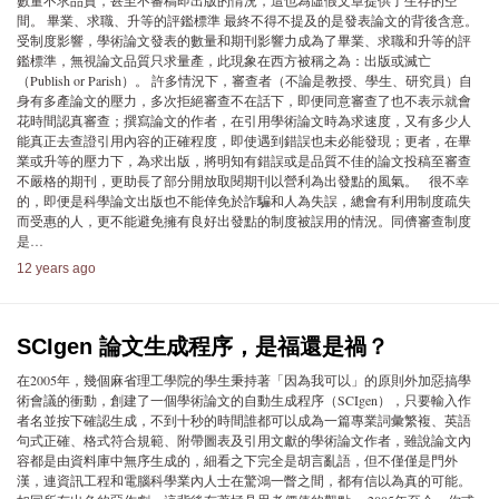
數量不求品質，甚至不審稿即出版的情況，這也為虛假文章提供了生存的空
間。 畢業、求職、升等的評鑑標準 最終不得不提及的是發表論文的背後含意。
受制度影響，學術論文發表的數量和期刊影響力成為了畢業、求職和升等的評
鑑標準，無視論文品質只求量產，此現象在西方被稱之為：出版或滅亡
（Publish or Parish）。 許多情況下，審查者（不論是教授、學生、研究員）自
身有多產論文的壓力，多次拒絕審查不在話下，即便同意審查了也不表示就會
花時間認真審查；撰寫論文的作者，在引用學術論文時為求速度，又有多少人
能真正去查證引用內容的正確程度，即使遇到錯誤也未必能發現；更者，在畢
業或升等的壓力下，為求出版，將明知有錯誤或是品質不佳的論文投稿至審查
不嚴格的期刊，更助長了部分開放取閱期刊以營利為出發點的風氣。 很不幸
的，即便是科學論文出版也不能倖免於詐騙和人為失誤，總會有利用制度疏失
而受惠的人，更不能避免擁有良好出發點的制度被誤用的情況。同儕審查制度
是…
12 years ago
SCIgen 論文生成程序，是福還是禍？
在2005年，幾個麻省理工學院的學生秉持著「因為我可以」的原則外加惡搞學
術會議的衝動，創建了一個學術論文的自動生成程序（SCIgen），只要輸入作
者名並按下確認生成，不到十秒的時間誰都可以成為一篇專業詞彙繁複、英語
句式正確、格式符合規範、附帶圖表及引用文獻的學術論文作者，雖說論文內
容都是由資料庫中無序生成的，細看之下完全是胡言亂語，但不僅僅是門外
漢，連資訊工程和電腦科學業內人士在驚鴻一瞥之間，都有信以為真的可能。