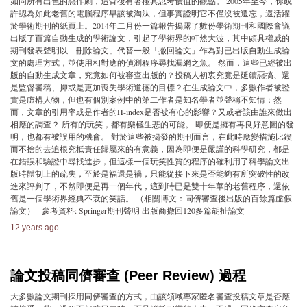
如同所有出色的惡作劇，這背後有著極具思考價值的觀點。 2005年至今，你或
許認為如此老舊的電腦程序早該被淘汰，但事實證明它不僅沒被遺忘，還活躍
於學術期刊的紙頁上。2014年二月份一篇報告揭露了數份學術期刊和國際會議
出版了百篇自動生成的學術論文，引起了學術界的軒然大波，其中頗具權威的
期刊發表聲明以「刪除論文」代替一般「撤回論文」作為對已出版自動生成論
文的處理方式，並使用相對應的偵測程序尋找漏網之魚。 然而，這些已經被出
版的自動生成文章，究竟如何被審查出版的？投稿人初衷究竟是延續惡搞、還
是監督審稿、抑或是更加喪失學術道德的目標？在生成論文中，多數作者被證
實是虛構人物，但也有個別案例中的第二作者是知名學者並聲稱不知情；然
而，文章的引用率或是作者的H-index是否被有心的影響？又或者該由誰來做出
相應的調查？ 所有的玩笑，都有樂極生悲的可能。 即便是擁有再良好意圖的發
明，也都有被誤用的機會。 對於這些被揭發的期刊而言，在此時應變措施比鍥
而不捨的去追根究柢責任歸屬來的有意義，因為即便是嚴謹的科學研究，都是
在錯誤和驗證中尋找進步，但這樣一個玩笑性質的程序的確利用了科學論文出
版時體制上的疏失，至於是福還是禍，只能從接下來是否能夠有所突破性的改
進來評判了，不然即便是再一個年代，這到時已是雙十年華的老舊程序，還依
舊是一個學術界經典不衰的笑話。 （相關博文：同儕審查後出版的百餘篇虛假
論文） 參考資料: Springer期刊聲明 出版商撤回120多篇胡扯論文
12 years ago
論文投稿同儕審查 (Peer Review) 過程
大多數論文期刊採用同儕審查的方式，由該領域專家匿名審查投稿文章是否應