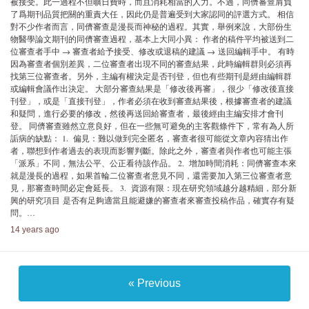
被接受。此一過程不但曠日費時，而且消耗相當的人力。不過，同儕審查肩負
了爲期刊品質把關的重責大任，因此仍是普遍受到大家認同的評選方式。 相信
對不少作者而言，同儕審查是漫長而神秘的過程。其實，舉例來說，大部份生
物醫學論文期刊的同儕審查過程，基本上大同小異： 作者的稿件平均被送到二
位審查者手中 → 審查者給予接受、修改或退稿的建議 → 送回編輯手中。 有時
因為審查者個別差異，二位審查者出現不同的審查結果，此時編輯群則必須再
找第三位審查者。另外，主編有權決定是否刊登，但也有些期刊是經由編輯群
或編輯會議作出決定。 大部分審查結果是「修改後再審」，很少「修改後直接
刊登」，或是「直接刊登」，作者必須在收到審查結果後，根據審查者的建議
和疑問，進行必要的修改，然後再送回給審查者，最後經由主編安排才會刊
登。 同儕審查雖然立意良好，但在一些無可避免的主客觀條件下，常有為人所
詬病的缺點： 1. 偏見：難以做到完全匿名，審查者很可能從文章內容猜出作
者，聯想到作者過去的表現而影響判斷。除此之外，審查者與作者也可能主張
「派系」不同，無法公平、公正看待該作品。 2. 增加時間消耗：同儕審查本來
就是漫長的過程，如果首輪二位審查者意見不同，還需要加入第三位審查者意
見，那審查時間必定會延長。 3. 資源有限：現在研究領域越分越精細，部分新
興的研究項目 是否有足夠適當且能避嫌的審查者來審查投稿作品，確實存有疑
問。…
14 years ago
« Previous