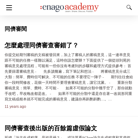
同儕審閱
怎麼處理同儕審查審錯了？
你提交給期刊審稿的文稿被發回來，加上了審稿人的審稿意見，這一連串意見
跟不可能的任務一樣難以滿足，這時你該怎麼辦？下面提供了一個從頭到尾的
審稿意見處理流程，可能有一些你沒有考慮到的步驟和處理方式提供參考： 首
先要篩選審稿意見 - 先多讀幾遍，寫下筆記和想法 - 將審稿意見分成三
大類：簡單、費時但可解決、不可能的任務 不要理它一陣子 - 期刊往往會給
你一段時間修改，花個一天時間不要理會審稿意見，讓它沈澱。 - 重新分類
審稿意見：簡單、費時、不可能 - 如果不可能的分類中幾乎空了，那你就動
手改吧，早改晚改都是改。 - 如果不可能的分類中還是存在著一改就形同重
寫文稿或根本就不可能完成的審稿意見，建議你再斟酌斟酌…。…
11 years ago
同儕審查後出版的百餘篇虛假論文
延續「論文生成程序，是福是禍？」，或許單看SCIgen論文生成程序和其虛假