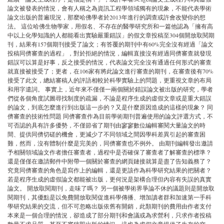
論文被發表的情況，會有人稱之為資訊工程學領域獨有的現象，不能代表學術
論文出版的普遍現況，那麼哈佛學者於2013年進行的調查或許會改變你的想
法。 這位哈佛生物學家，用假名、不存在的醫學研究所和一篇他認為「擁有高
中以上化學知識的人都能看出實驗嚴重錯誤」的假文章投稿至304個開放取閱期
刊，結果有157個期刊接受了論文；有答覆的期刊中有60%完全沒有經過「論文
投稿同儕審查的過程」，對於拒絕的情況，編輯直接沒有經過同儕審查就發現
錯誤可以算是好事，反之接受的情況，代表論文完全沒有通過任何形式的審查
就直接被接受了；更者，在106家有將此論文進行審查的期刊，在審查後有70%
接受了此文，總結審稿人的評語相較於科學實驗上的問題，更重視文章的布局
和用字遣詞。 事實上，近年來不僅僅一兩個關於錯誤論文被出版的研究，學者
們從各個角度試圖尋找制度的疏漏，不論是程序生成的虛假文章或是重大錯誤
的論文，到底怎麼進行到出版這一步的？又是什麼原因造成的這樣的現象？ 同
儕審查的技術性問題 同儕審查作為目前學術期刊普遍使用的論文評選方式，不
可否認的具有許多優勢，不僅節省了期刊由寥寥數位編輯審閱大量論文的時
間、提供同儕切磋的機會，更減少了不同領域之間因學科差異引起的審查困
難，然而，沒有體制什麼是完美的，同儕審查也不例外。 由期刊編輯發出邀請
予相關領域論文作者擔任審查者，過程中是否確保了審查者了解審查的標準？
還是僅僅在邀請郵件中附帶一個關於審查的網頁鏈接就算是盡了告知義務了？
究竟同儕審查的角色是寫作上的編輯，還是更該作為科學研究結果的把關者？
若是程序生成的虛假論文都能被出版，更何況是架構合理但內容有失誤的真實
論文。 開放取閱期刊，走味了嗎？ 另一個被學術界爭論不休的議題則是開放取
閱期刊，其優點是以免費開放取閱促進科學傳播、增加讀者群和加速第一手科
學研究結果的交流，但不可忽略出版依舊有開銷，此類期刊的費用由作者支付
本來是一個合理的情況，卻造成了部分期刊和會議或為求營利，只求作者投稿