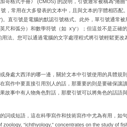
哥格式手冊》 (CMOS) 的說明，引號通常被稱為“捲曲”（
rt）引號，常用在大多發表的文本中，且與文本的字體相匹配
(“)。直引號是電腦的默認引號格式。此外，單引號通常被
尺和弧分）和數學符號（如 x’y’）；但這並不是正確的用
是正確的用法。您可以通過電腦的文字處理程式將引號輕鬆更改
南或身處大西洋的哪一邊，關於文本中引號使用的具體規
您在寫作中要直接引用別人的話，那重要的則是要確保讓
如果故事中有人物角色對話，那麼引號可以將角色的話語
的詞或短語，這在科學寫作和技術寫作中尤為有用，如句子： 
of zoology, “ichthyology,” concentrates on the study of