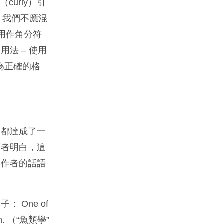
curly）引
。我們不應混
用作角分符
法 – 使用
為正確的格
則都達成了一
讀者明白，這
與作者的話語
One of
 fish. （“魚類學”