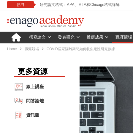
研究論文格式：APA、MLA和Chicago格式詳解
熱門
撰寫論文
發表研究
推廣成果
職涯競場
Home
職涯競場
COVID居家隔離期間如何收集定性研究數據
更多資源
線上講座
問答論壇
資訊圖