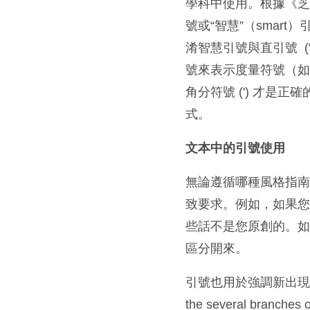
學科中使用。根據《芝加
號或“智慧”（sma
淆智慧引號與直引號 
號來表示度量符號（如英
角分符號 (ʹ) 才
式。
文本中的引號使用
無論遵循哪種風格指
致要求。例如，如果
些話不是您原創的。
區分開來。
引號也用於強調新出現
the several branches 