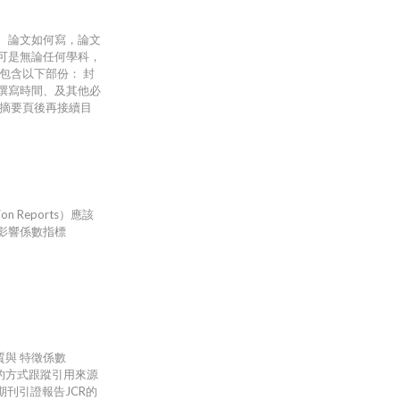
。論文如何寫，論文
可是無論任何學科，
包含以下部份： 封
撰寫時間、及其他必
則摘要頁後再接續目
n Reports）應該
影響係數指標
本性質與 特徵係數
算法的方式跟蹤引用來源
期刊引證報告JCR的