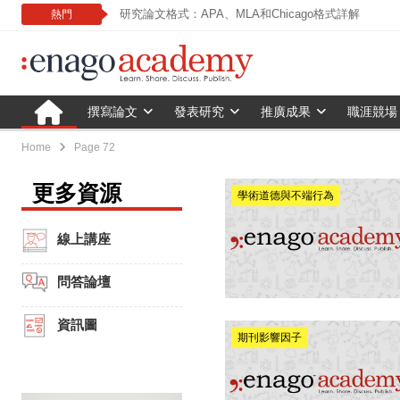
研究論文格式：APA、MLA和Chicago格式詳解
熱門
撰寫論文
發表研究
推廣成果
職涯競場
Home
Page 72
更多資源
學術道德與不端行為
線上講座
問答論壇
資訊圖
期刊影響因子