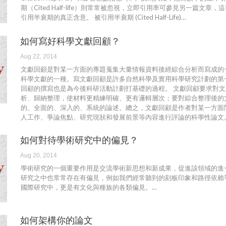
期（Cited Half-life）則常常被忽視，立即引用率可參見另一篇文章
引用半衰期的真正含意。 被引用半衰期 (Cited Half-Life)…
如何寫好科學文獻回顧？
Aug 22, 2014
文獻回顧是對某一方面的專題蒐集大量情報資料後經綜合分析而寫成的
科學文獻的一種。寫文獻回顧是許多自然科學及實用科學研究計劃的第
回顧的撰寫也是為今後科研活動計劃打基礎的過程。 文獻回顧要求對
析、歸納整理，使材料更精練明確、更有邏輯層次；要對綜合整理後的
的、全面的、深入的、系統的論述。總之，文獻回顧是作者對某一方面
人工作、爭論焦點、研究現狀和發展前景等內容進行評論的科學性論文
如何對待學術研究中的偏見？
Aug 20, 2014
學術研究的一個重要作用是交流學術新思想和新成果，促進該領域的進
研究之中也常常存在有偏見，例如我們經常聽到的刻板印象和路徑依賴
國際研究中，更是有文化與種族的各類偏見。…
如何架構你的論文