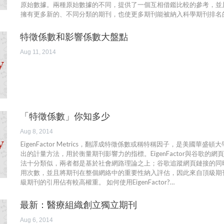
原始數據。兩種原始數據的不同，提供了一個互相借鑑比較的參考，並且
擁有更多新的、不同分類的期刊，也使更多期刊能被納入科學期刊排名
特徵係數和影響係數大盤點
Aug 11, 2014
「特徵係數」你知多少
Aug 8, 2014
EigenFactor Metrics，翻譯成特徵係數或稱特稱因子，是美國華盛頓
出的計量方法，用於衡量期刊影響力的指標。EigenFactor與谷歌的網頁排
法十分類似，兩者都是基於社會網路理論之上；谷歌追蹤網頁鏈接的同
用次數，並且將期刊在整個網絡中的重要性納入評估，因此來自頂級期
級期刊的引用佔有較高權重。 如何使用EigenFactor?…
最新：醫療組織創立獨立期刊
Aug 6, 2014