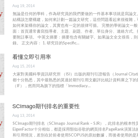
Aug 19, 2014
無論是任何的學科，作為研究員的我們要做的一件基本事項就是寫論文
結構該怎麼構建，如何來計劃一篇論文研究，這些問題看起來很複雜，
如何來架構你的論文，其實也有一定的規律可循。 完整的學術論文一般
面：首頁通常書寫指導者、主題、副題、作者、單位身分、連絡方式、
要附註事項。 中英文摘要：摘要包含有關鍵字。如果論文全文很長，
錄。 正文內容： 1. 研究目的Specific…
看懂立即引用率
Aug 15, 2014
大家對美國科學資訊研究所 （ISI）出版的期刊引證報告（Journal Citatio
都十分熟悉，其中最熟悉的莫過於期刊引用文獻評比統計資料庫之下的
（IF），然而同為旗下的指標「Immediacy…
SCImago期刊排名的重要性
Aug 13, 2014
SCImago期刊排名（SCImago Journal Rank – SJR），此排名的根
EigenFactor十分相似，都是採用類似谷歌的網頁排名PageRank演
和引用情況，差別在於前者使用SCOPUS的原始數據，而後者使用的是