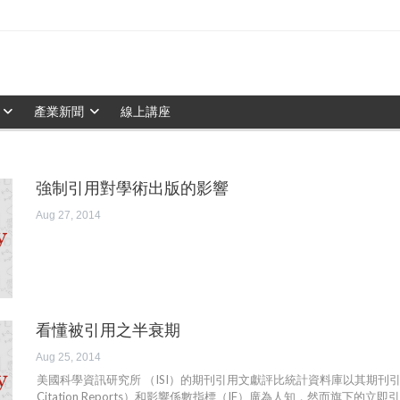
產業新聞
線上講座
強制引用對學術出版的影響
Aug 27, 2014
看懂被引用之半衰期
Aug 25, 2014
美國科學資訊研究所 （ISI）的期刊引用文獻評比統計資料庫以其期刊引證報
Citation Reports）和影響係數指標（IF）廣為人知，然而旗下的