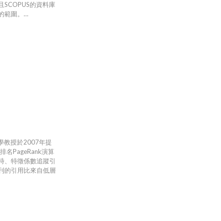
SCOPUS的資料庫
的範圍。…
大學教授於2007年提
名PageRank演算
時、特徵係數追蹤引
刊的引用比來自低層