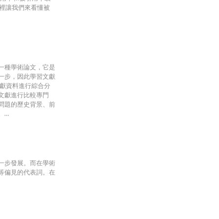
，這裡讓我們來看懂被
一種學術論文，它是
一步，因此學習文獻
文獻資料進行綜合分
文獻進行比較專門
問題的歷史背景、前
。…
一步發展。而在學術
等偏見的代表詞。在