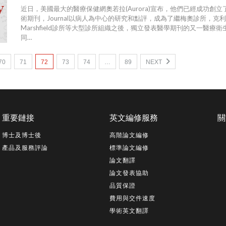
近日，美國最大的醫療保健網奧若拉(Aurora)宣布，他們已經成功創
術期刊，Journal以病人為中心的研究和點評，成為了繼梅奧診所，克
Marshfield診所等大型診所組織之後，獨立發表醫學期刊的又一醫療衛
同…
70
71
72
73
74
…
89
NEXT
重要鏈接
英文編修服務
關
博士及博士後
高階論文編修
產品及服務評論
標準論文編修
論文翻譯
論文發表協助
品質保證
費用與交件速度
學術英文翻譯