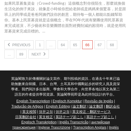
如果民眾募集資金（Crowd-funding）這個概念對你很陌生，那麼就換個
生活化的例子來說，就像是小時候你想給老師或是媽媽來個驚喜，於是跟
班上的同學或是爸爸阿姨們說你的創意，期待每一個人都能出點錢幫助
你。基本上民眾募資就是這個概念，早在90年代就有樂團使用民眾募資
來完成巡演，不少藝術和音樂團體在面對經費削減的困境時，就是使用民
眾募資來完成目標的。…
PREVIOUS
1
…
64
65
66
67
68
…
89
NEXT
英論閣致力於傳播關於論文寫作、期刊投稿的資訊，在過去十年來已協
助無數來自韓國、日本、台灣、土耳其和中國剛起步的研究人員及資深
學者。我們與許多出版商、學會和大學合作，向世界各地以英文為第二
語言的作者提供學習資源。英論閣學苑即是為此特別設計的平台。
English Transcription
|
Englisch Korrektur
|
Revisão de Inglês
|
Tradução de Artigos
|
English Editing
|
論文翻訳
|
論文翻譯
|
翻訳会社
|
英文校閲
|
영문교정
|
영문교정
|
英文校正・翻訳サービス
日英翻訳会社
|
英文校正
|
英語テープ起こし
|
英語テープ起こし
|
Englisch Transkription
|
Inglês Transcrição
|
английская
транскрипция
|
Inglese Trascrizione
|
Transcription Anglais
|
Inglés