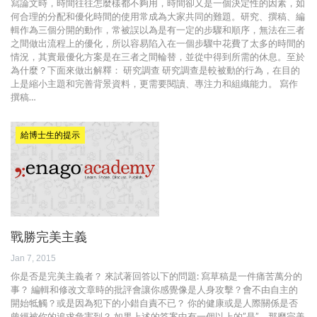
寫論文時，時間往往怎麼樣都不夠用，時間卻又是一個決定性的因素，如
何合理的分配和優化時間的使用常成為大家共同的難題。研究、撰稿、編
輯作為三個分開的動作，常被誤以為是有一定的步驟和順序，無法在三者
之間做出流程上的優化，所以容易陷入在一個步驟中花費了太多的時間的
情況，其實最優化方案是在三者之間輪替，並從中得到所需的休息。至於
為什麼？下面來做出解釋： 研究調查 研究調查是較被動的行為，在目的
上是縮小主題和完善背景資料，更需要閱讀、專注力和組織能力。 寫作
撰稿…
給博士生的提示
戰勝完美主義
Jan 7, 2015
你是否是完美主義者？ 來試著回答以下的問題: 寫草稿是一件痛苦萬分的
事？ 編輯和修改文章時的批評會讓你感覺像是人身攻擊？會不由自主的
開始牴觸？或是因為犯下的小錯自責不已？ 你的健康或是人際關係是否
曾經被你的追求危害到？ 如果上述的答案中有一個以上的”是”，那麼完美