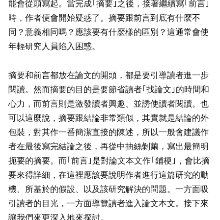
能會從頭寫起。當完成｢摘要｣之後，接著繼續寫｢前言｣
時，作者便會開始疑惑了。摘要跟前言到底有什麼不
同？意義相同嗎？應該要有什麼樣的區別？這通常會使
年輕研究人員陷入困惑。
摘要和前言都放在論文的開頭，都是要引導讀者進一步
閱讀。然而摘要的目的是要節省讀者｢找論文｣的時間和
心力，而前言則是激發讀者興趣、並誘使讀者閱讀。也
可以這麼說，摘要跟結論非常類似，其實就是結論的外
包裝，對其作一番簡潔直接的陳述，所以一般會建議作
者在最後寫完結論之後，再從中抽絲剝繭，寫出最簡明
扼要的摘要。而｢前言｣是對論文本文作｢鋪梗｣，會比摘
要來得詳細，在這裡應該要說明作者進行這篇研究的動
機、所基於的假設、以及該研究解決的問題。一方面吸
引讀者的目光，一方面導覽讀者進入論文本文。接下來
讓我們來更深入地來探討。