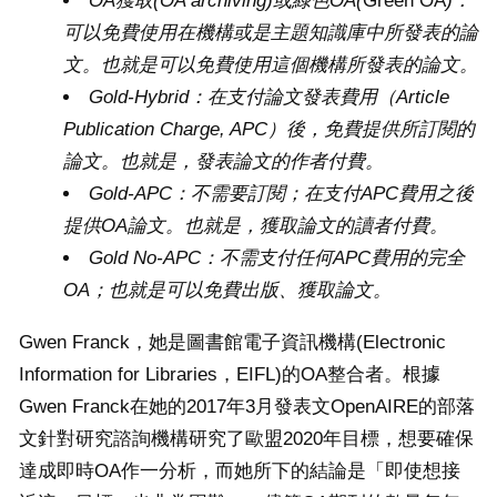
OA
獲取
(OA archiving)
或綠色
OA(
Green OA
)
：
可以免費使用在機構或是主題知識庫中所發表的論
文。也就是可以免費使用這個機構所發表的論文。
Gold-Hybrid
：在支付論文發表費用（
Article
Publication Charge, APC
）後，免費提供所訂閱的
論文。也就是，發表論文的作者付費。
Gold-APC
：不需要訂閱；在支付
APC
費用之後
提供
OA
論文。也就是，獲取論文的讀者付費。
Gold No-APC
：不需支付任何
APC
費用的完全
OA
；也就是可以免費出版、獲取論文。
Gwen Franck，她是圖書館電子資訊機構(Electronic
Information for Libraries，EIFL)的OA整合者。根據
Gwen Franck在她的2017年3月發表文OpenAIRE的部落
文針對研究諮詢機構研究了歐盟2020年目標，想要確保
達成即時OA作一分析，而她所下的結論是「即使想接