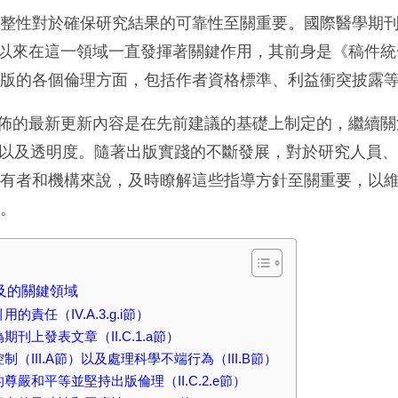
完整性對於確保研究結果的可靠性至關重要。國際醫學期
78 年以來在這一領域一直發揮著關鍵作用，其前身是《稿件
出版的各個倫理方面，包括作者資格標準、利益衝突披露
1月發佈的最新更新內容是在先前建議的基礎上制定的，繼續
使用以及透明度。隨著出版實踐的不斷發展，對於研究人員
所有者和機構來說，及時瞭解這些指導方針至關重要，以
戰。
涉及的關鍵領域
責任（IV.A.3.g.i節）
刊上發表文章（II.C.1.a節）
（III.A節）以及處理科學不端行為（III.B節）
嚴和平等並堅持出版倫理（II.C.2.e節）