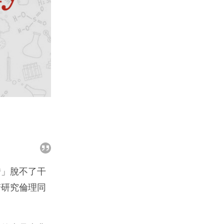
錯」脫不了干
若研究倫理同