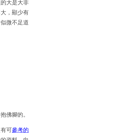
類的大是大非
不大，顯少有
看似微不足道
時抱佛腳的。
定有可
參考的