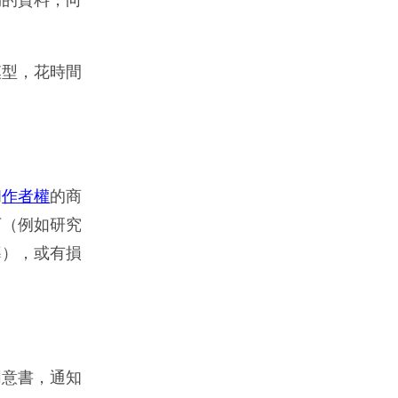
夠的資料，向
模型，花時間
和
作者權
的商
下（例如研究
導），或有損
同意書，通知