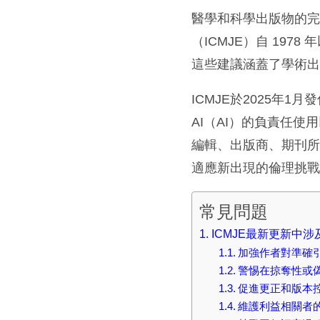
醫學和科學出版物的
（ICMJE）自 19
這些建議涵蓋了學術
ICMJE於2025年
AI（AI）的負責任
編輯、出版商、期刊
適應新出現的倫理挑
常見問題
ICMJE最新更新中
加強作者對準確引用的
警惕在掠奪性或偽期
促進更正和版本控制
維護利益相關者的尊