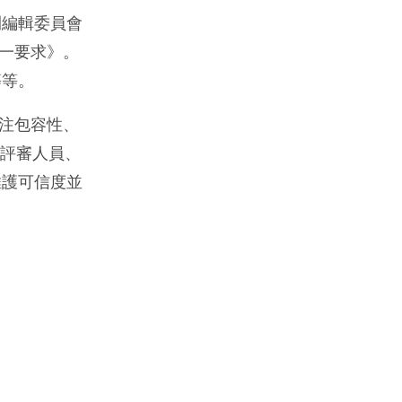
刊編輯委員會
統一要求》。
等等。
關注包容性、
、評審人員、
維護可信度並