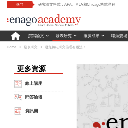
研究論文格式：APA、MLA和Chicago格式詳解
熱門
撰寫論文
發表研究
推廣成果
職涯競場
Home
發表研究
避免觸犯研究倫理有辦法！
更多資源
線上講座
問答論壇
資訊圖