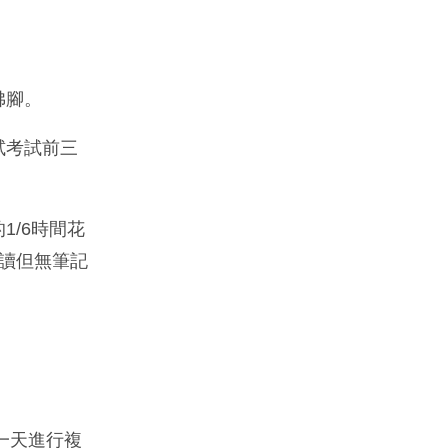
佛腳。
試考試前三
/6時間花
已讀但無筆記
一天進行複