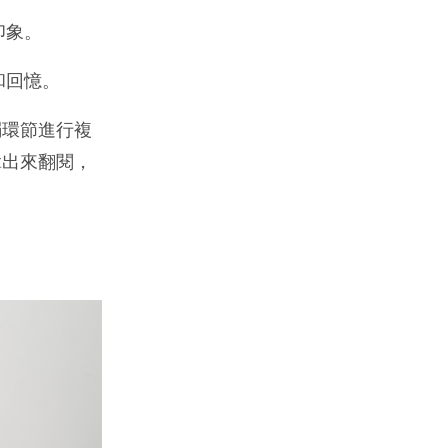
印象。
和回憶。
弱環節進行複
拿出來翻閱，