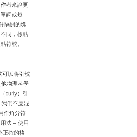
的作者來說更
的單詞或短
分隔開的塊
的不同，標點
標點符號。
式可以將引號
和其他物理科學
curly）引
。我們不應混
用作角分符
法 – 使用
為正確的格