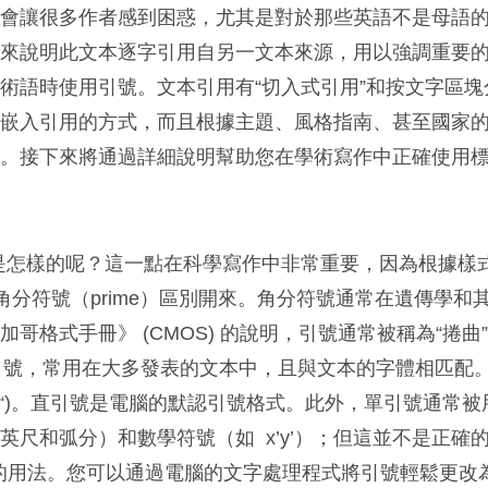
能會讓很多作者感到困惑，尤其是對於那些英語不是母語
用來說明此文本逐字引用自另一文本來源，用以強調重要
術語時使用引號。文本引用有“切入式引用”和按文字區塊
內嵌入引用的方式，而且根據主題、風格指南、甚至國家
同。接下來將通過詳細說明幫助您在學術寫作中正確使用
是怎樣的呢？這一點在科學寫作中非常重要，因為根據樣
ark）和角分符號（prime）區別開來。角分符號通常在遺傳學
哥格式手冊》 (CMOS) 的說明，引號通常被稱為“捲曲”（
rt）引號，常用在大多發表的文本中，且與文本的字體相匹配
(“)。直引號是電腦的默認引號格式。此外，單引號通常被
尺和弧分）和數學符號（如 x’y’）；但這並不是正確的用
是正確的用法。您可以通過電腦的文字處理程式將引號輕鬆更改