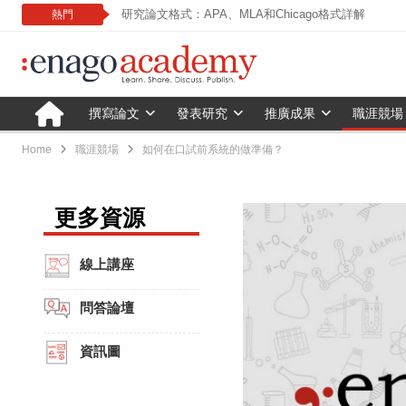
研究論文格式：APA、MLA和Chicago格式詳解
熱門
撰寫論文
發表研究
推廣成果
職涯競場
Home
職涯競場
如何在口試前系統的做準備？
更多資源
線上講座
問答論壇
資訊圖