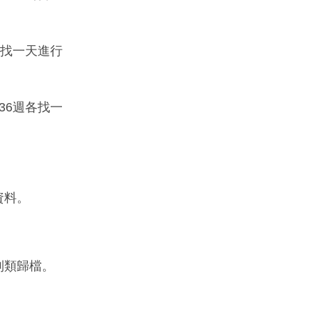
各找一天進行
36週各找一
資料。
別類歸檔。