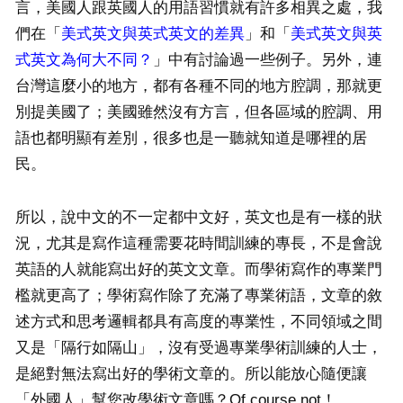
言，美國人跟英國人的用語習慣就有許多相異之處，我
們在「
美式英文與英式英文的差異
」和「
美式英文與英
式英文為何大不同？
」中有討論過一些例子。另外，連
台灣這麼小的地方，都有各種不同的地方腔調，那就更
別提美國了；美國雖然沒有方言，但各區域的腔調、用
語也都明顯有差別，很多也是一聽就知道是哪裡的居
民。
所以，說中文的不一定都中文好，英文也是有一樣的狀
況，尤其是寫作這種需要花時間訓練的專長，不是會說
英語的人就能寫出好的英文文章。而學術寫作的專業門
檻就更高了；學術寫作除了充滿了專業術語，文章的敘
述方式和思考邏輯都具有高度的專業性，不同領域之間
又是「隔行如隔山」，沒有受過專業學術訓練的人士，
是絕對無法寫出好的學術文章的。所以能放心隨便讓
「外國人」幫您改學術文章嗎？Of course not！