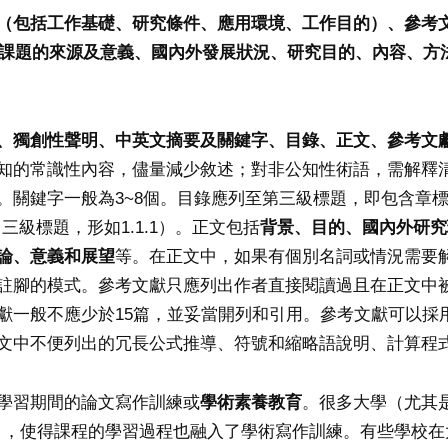
（包括工作基礎、研究條件、應用環境、工作目的）、參考
課題的來源及意義、國內外發展狀況、研究目的、內容、方
、獨創性聲明、中英文摘要及關鍵字、目錄、正文、參考文
的常識性內容，儘量減少敘述；對非公知性術語，需解釋清楚
。關鍵字一般為3~8個。目錄應列至第三級標題，即包含章
三級標題，形如1.1.1）。正文包括
背景、目的、國內外研究
論、意義和展望
等。在正文中，如果有個別名詞或情況需要
註腳的模式。參考文獻只應列出作者直接閱讀過且在正文中
獻一般不應少於15篇，並妥當開列和引用。參考文獻可以採
文中不便列出的冗長公式推導、符號和縮略語說明、計算程
學習期間的論文寫作訓練或
學術素養教育
。很多大學（尤其
paper），使得課程的學習過程也融入了學術寫作訓練。有些學