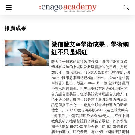
推廣成果
微信發文≅學術成果，學術網
紅不只是網紅
隨著滑手機式的閱讀習慣養成，微信作為社群媒
體具有成熟的市場以及數以億計的使用者。光是
2017年，微信就有1742.5億人民幣的訊息消費，佔
2016中國訊息消費總規模的4.54%。《2018微信資
料報告》指出，截至2018年9月，微信的月活躍用
戶就已超過10億。世界上雖然有超過60個國家的
官方語言是英語，但以英語為常用語言的總人口
也不過10億。微信不只是當今最具影響力的華語
訊息傳播平台之一，也是全球最具影響力的新媒
體之一。2017 年微信海外版WeChat在全球大約有
1 億用戶，台灣活躍用戶約有580萬人。 不僅中國
教育及研究機構都註冊了微信公眾號，許多學術
期刊也開始和信公眾平台合作，使用新媒體形式
擴大影響力。研究發現，有132種中國科學院期刊