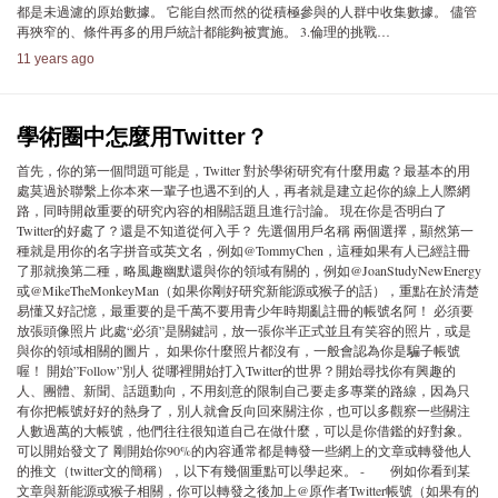
都是未過濾的原始數據。 它能自然而然的從積極參與的人群中收集數據。 儘管
再狹窄的、條件再多的用戶統計都能夠被實施。 3.倫理的挑戰…
11 years ago
學術圈中怎麼用Twitter？
首先，你的第一個問題可能是，Twitter 對於學術研究有什麼用處？最基本的用
處莫過於聯繫上你本來一輩子也遇不到的人，再者就是建立起你的線上人際網
路，同時開啟重要的研究內容的相關話題且進行討論。 現在你是否明白了
Twitter的好處了？還是不知道從何入手？ 先選個用戶名稱 兩個選擇，顯然第一
種就是用你的名字拼音或英文名，例如@TommyChen，這種如果有人已經註冊
了那就換第二種，略風趣幽默還與你的領域有關的，例如@JoanStudyNewEnergy
或@MikeTheMonkeyMan（如果你剛好研究新能源或猴子的話），重點在於清楚
易懂又好記憶，最重要的是千萬不要用青少年時期亂註冊的帳號名阿！ 必須要
放張頭像照片 此處“必須”是關鍵詞，放一張你半正式並且有笑容的照片，或是
與你的領域相關的圖片， 如果你什麼照片都沒有，一般會認為你是騙子帳號
喔！ 開始”Follow”別人 從哪裡開始打入Twitter的世界？開始尋找你有興趣的
人、團體、新聞、話題動向，不用刻意的限制自己要走多專業的路線，因為只
有你把帳號好好的熱身了，別人就會反向回來關注你，也可以多觀察一些關注
人數過萬的大帳號，他們往往很知道自己在做什麼，可以是你借鑑的好對象。
可以開始發文了 剛開始你90%的內容通常都是轉發一些網上的文章或轉發他人
的推文（twitter文的簡稱），以下有幾個重點可以學起來。 - 例如你看到某
文章與新能源或猴子相關，你可以轉發之後加上@原作者Twitter帳號（如果有的