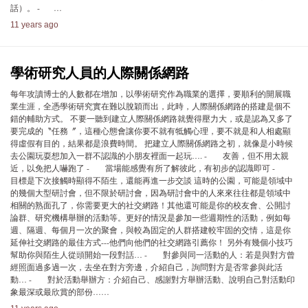
話）。 - …
11 years ago
學術研究人員的人際關係網路
每年攻讀博士的人數都在增加，以學術研究作為職業的選擇，要順利的開展職
業生涯，全憑學術研究實在難以脫穎而出，此時，人際關係網路的搭建是個不
錯的輔助方式。 不要一聽到建立人際關係網路就覺得壓力大，或是認為又多了
要完成的〝任務〞，這種心態會讓你要不就有牴觸心理，要不就是和人相處顯
得虛假有目的，結果都是浪費時間。 把建立人際關係網路之初，就像是小時候
去公園玩耍想加入一群不認識的小朋友裡面一起玩…. - 友善，但不用太親
近，以免把人嚇跑了 - 當場能感覺有所了解彼此，有初步的認識即可 -
目標是下次接觸時顯得不陌生，還能再進一步交談 這時的公園，可能是領域中
的幾個大型研討會，但不限於研討會，因為研討會中的人來來往往都是領域中
相關的熟面孔了，你需要更大的社交網路！其他還可能是你的校友會、公開討
論群、研究機構舉辦的活動等。更好的情況是參加一些週期性的活動，例如每
週、隔週、每個月一次的聚會，與較為固定的人群搭建較牢固的交情，這是你
延伸社交網路的最佳方式---他們向他們的社交網路引薦你！ 另外有幾個小技巧
幫助你與陌生人從頭開始一段對話… - 對參與同一活動的人：若是與對方曾
經照面過多過一次，去坐在對方旁邊，介紹自己，詢問對方是否常參與此活
動… - 對於活動舉辦方：介紹自己、感謝對方舉辦活動、說明自己對活動印
象最深或最欣賞的部份……