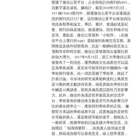
開通了微信公眾平台，占全部統計內期刊的40%，
且數字還在成長。據統計，截至2018年5月2日，
553 種CSSCI期刊中，開通微信公眾平台並通過認
證的期刊共計227 家，這些微信公眾平台推送的訊
包括各類學術論文、專訪、書評、會議綜述及紀
要、期刊目錄及徵訊、會議通知、招生和徵才信
息等。重點是，微信公眾號和「小程序」（在微
信平台上運行的App）還能做到各種交流互動、新
聞推送及稿件狀態查詢，比起一般網站留言加上
電郵等非即時互動，微信公眾號展現出凝聚社群
的強大潛力。 2017年9月15日，浙江大學微信公眾
號發布了一則消息，優秀網路文化成果也可以認
定為學術成果，甚至有可能等同於中國國內一級
學術期刊發表。此一消息震撼了學術界，掀起了
許多討論。冷冰冰的研究成果能夠達到上萬甚至
是10萬的推文數談何容易，倘若真能在學術社群
中觸及10萬讀者，當然具備高度話題性乃至影響
力。此外，微信作為漢語世界最普及的交流平
台，學術發表的微信推文數是否可作為影響力評
比的量化標準之一，應當得到學術界的正視。 撇
開官方承認的學術成果不談，其實無論您是研究
生等級的新人，還是教授等級的老手，都能走入
一般群眾，推廣學術的討論及擴大學術交流，比
如開設「 知識俱樂部」，由負責人提供論文選
題，群組成員都可以發表意見，線上競爭選題，