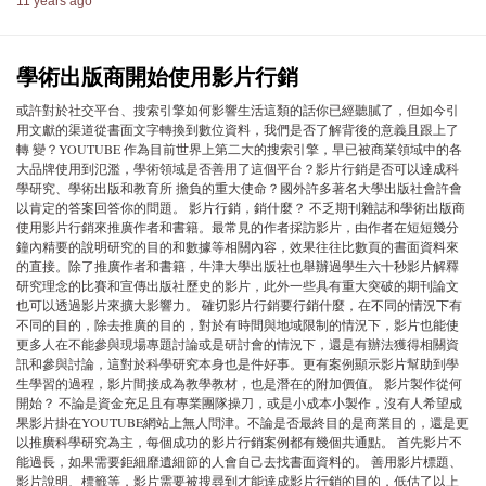
11 years ago
學術出版商開始使用影片行銷
或許對於社交平台、搜索引擎如何影響生活這類的話你已經聽膩了，但如今引
用文獻的渠道從書面文字轉換到數位資料，我們是否了解背後的意義且跟上了
轉 變？YOUTUBE 作為目前世界上第二大的搜索引擎，早已被商業領域中的各
大品牌使用到氾濫，學術領域是否善用了這個平台？影片行銷是否可以達成科
學研究、學術出版和教育所 擔負的重大使命？國外許多著名大學出版社會許會
以肯定的答案回答你的問題。 影片行銷，銷什麼？ 不乏期刊雜誌和學術出版商
使用影片行銷來推廣作者和書籍。最常見的作者採訪影片，由作者在短短幾分
鐘內精要的說明研究的目的和數據等相關內容，效果往往比數頁的書面資料來
的直接。除了推廣作者和書籍，牛津大學出版社也舉辦過學生六十秒影片解釋
研究理念的比賽和宣傳出版社歷史的影片，此外一些具有重大突破的期刊論文
也可以透過影片來擴大影響力。 確切影片行銷要行銷什麼，在不同的情況下有
不同的目的，除去推廣的目的，對於有時間與地域限制的情況下，影片也能使
更多人在不能參與現場專題討論或是研討會的情況下，還是有辦法獲得相關資
訊和參與討論，這對於科學研究本身也是件好事。更有案例顯示影片幫助到學
生學習的過程，影片間接成為教學教材，也是潛在的附加價值。 影片製作從何
開始？ 不論是資金充足且有專業團隊操刀，或是小成本小製作，沒有人希望成
果影片掛在YOUTUBE網站上無人問津。不論是否最終目的是商業目的，還是更
以推廣科學研究為主，每個成功的影片行銷案例都有幾個共通點。 首先影片不
能過長，如果需要鉅細靡遺細節的人會自己去找書面資料的。 善用影片標題、
影片說明、標籤等，影片需要被搜尋到才能達成影片行銷的目的，低估了以上