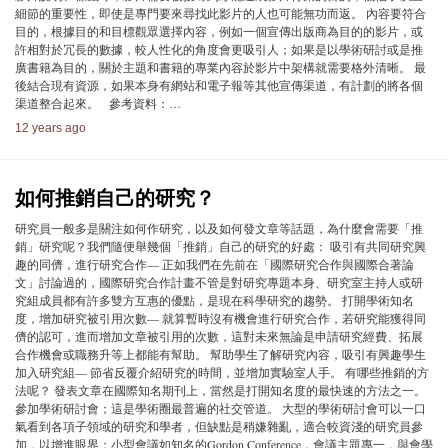
細節的重要性，即使是專門要來尋找此影片的人也可能無功而返。 內容要符合
目的，根據目的和目標觀眾選擇內容，例如一個宣傳出版商為目的的影片，或
許相對於冗長的數據，較人性化的角度會更吸引人；如果是以學術研討或是推
廣書籍為目的，關於主題和書籍的專業內容於影片中架構就需要格外清晰。 最
後結合現有資源，如果本身有網站和電子報等其他宣傳渠道，有計劃的將各個
渠道整合起來。 參考資料：…
12 years ago
如何推銷自己的研究？
研究員一般多是關注如何作研究，以及如何發文章等話題，為什麼會需要「推
銷」研究呢？我們隨便舉幾個「推銷」自己的研究的好處： 吸引有共同研究興
趣的同儕，進行研究合作— 正如我們在先前在「國際研究合作與國際合著論
文」討論過的，國際研究合作計畫不管是對研究專題本身、研究室主持人或研
究組成員都有許多雙方互惠的優點，是現在科學研究的趨勢。 打開學術知名
度，增加研究被引用次數— 就算暫時沒有機會進行研究合作，若研究能獲得同
儕的認可，進而增加文章被引用的次數，這對未來無論是申請研究經費、拓展
合作機會或職務升等上都能有幫助。 幫助學生了解研究內容，吸引有興趣學生
加入研究組— 節省反覆介紹研究的時間，並增加實驗室人手。 有哪些推銷的方
法呢？ 發表文章在國際知名期刊上，當然是打開知名度的最快速的方法之一。
參加學術研討會；這是學術圈最普遍的社交管道。 大型的學術研討會可以一口
氣看到各項子領域的研究和學者，但缺點是稍嫌雜亂，適合較資淺的研究員參
加，以增進眼界；小型會議如知名的Gordon Conference，會議主題專一，與會學