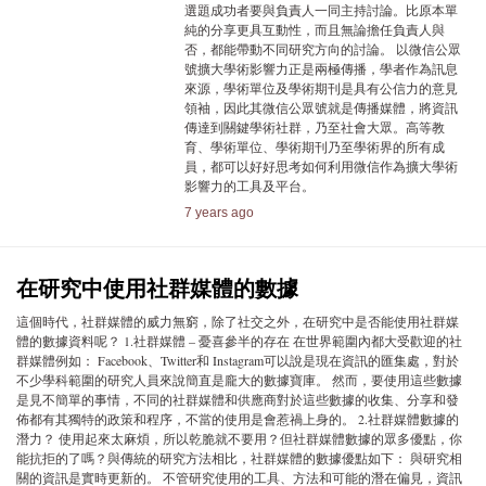
選題成功者要與負責人一同主持討論。比原本單
純的分享更具互動性，而且無論擔任負責人與
否，都能帶動不同研究方向的討論。 以微信公眾
號擴大學術影響力正是兩極傳播，學者作為訊息
來源，學術單位及學術期刊是具有公信力的意見
領袖，因此其微信公眾號就是傳播媒體，將資訊
傳達到關鍵學術社群，乃至社會大眾。高等教
育、學術單位、學術期刊乃至學術界的所有成
員，都可以好好思考如何利用微信作為擴大學術
影響力的工具及平台。
7 years ago
在研究中使用社群媒體的數據
這個時代，社群媒體的威力無窮，除了社交之外，在研究中是否能使用社群媒
體的數據資料呢？ 1.社群媒體 – 憂喜參半的存在 在世界範圍內都大受歡迎的社
群媒體例如： Facebook、Twitter和 Instagram可以說是現在資訊的匯集處，對於
不少學科範圍的研究人員來說簡直是龐大的數據寶庫。 然而，要使用這些數據
是見不簡單的事情，不同的社群媒體和供應商對於這些數據的收集、分享和發
佈都有其獨特的政策和程序，不當的使用是會惹禍上身的。 2.社群媒體數據的
潛力？ 使用起來太麻煩，所以乾脆就不要用？但社群媒體數據的眾多優點，你
能抗拒的了嗎？與傳統的研究方法相比，社群媒體的數據優點如下： 與研究相
關的資訊是實時更新的。 不管研究使用的工具、方法和可能的潛在偏見，資訊