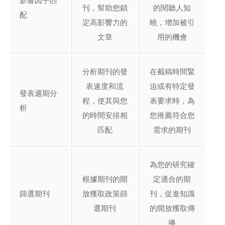
影響因子匹
刊，幫助您鎖
的閱聽人知
配
定高影響力的
曉，增加被引
文章
用的機會
分析期刊的發
在截稿時間緊
表速度和流
迫或有特定發
發表週期分
程，使其與您
表要求時，為
析
的時間安排相
您推薦符合您
匹配
需求的期刊
為您的研究確
根據期刊的開
定適合的期
篩選期刊
放獲取政策篩
刊，促進知識
選期刊
的開放獲取傳
播