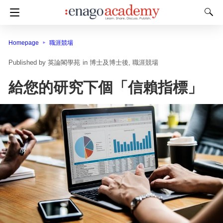
Homepage
職涯競場
英論閣學苑
in
博士及博士後
職涯競場
給您的研究下個「信賴指標」