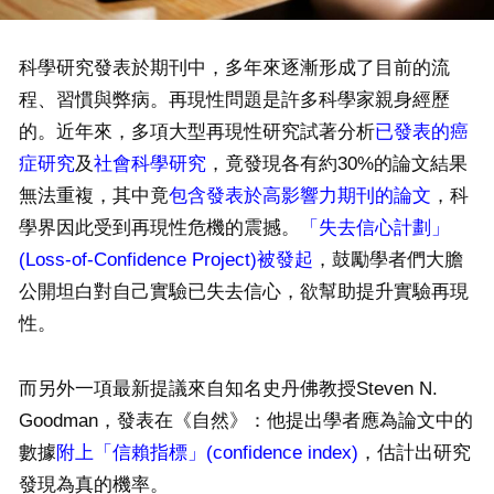
科學研究發表於期刊中，多年來逐漸形成了目前的流
程、習慣與弊病。再現性問題是許多科學家親身經歷
的。近年來，多項大型再現性研究試著分析
已發表的癌
症研究
及
社會科學研究
，竟發現各有約30%的論文結果
無法重複，其中竟
包含發表於高影響力期刊的論文
，科
學界因此受到再現性危機的震撼。
「失去信心計劃」
(Loss-of-Confidence Project)被發起
，鼓勵學者們大膽
公開坦白對自己實驗已失去信心，欲幫助提升實驗再現
性。
而另外一項最新提議來自知名史丹佛教授Steven N.
Goodman，發表在《自然》：他提出學者應為論文中的
數據
附上「信賴指標」(confidence index)
，估計出研究
發現為真的機率。