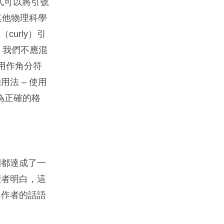
式可以將引號
和其他物理科學
curly）引
。我們不應混
用作角分符
法 – 使用
為正確的格
則都達成了一
讀者明白，這
與作者的話語