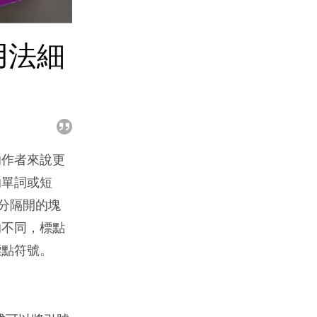
用法細
的作者來說更
的單詞或短
分隔開的塊
的不同，標點
標點符號。