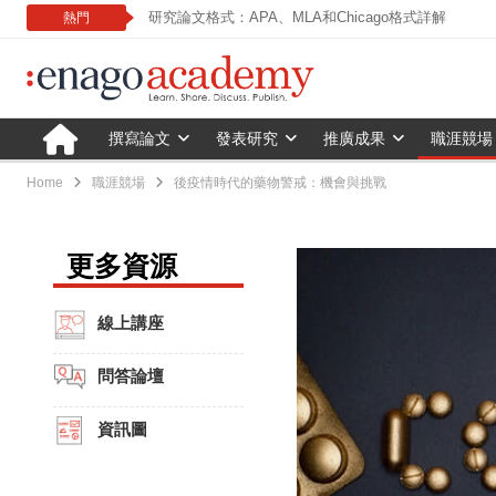
研究論文格式：APA、MLA和Chicago格式詳解
熱門
撰寫論文
發表研究
推廣成果
職涯競場
Home
職涯競場
後疫情時代的藥物警戒：機會與挑戰
更多資源
線上講座
問答論壇
資訊圖