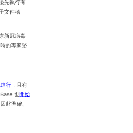
且優先執行有
電子文件稽
治療新冠病毒
更即時的專家諮
地進行
，且有
ase 也
開始
，因此準確、