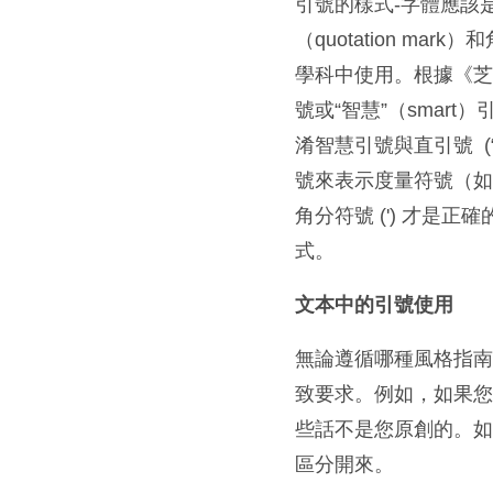
引號的樣式-字體應該
（quotation m
學科中使用。根據《芝加
號或“智慧”（sma
淆智慧引號與直引號 
號來表示度量符號（如英
角分符號 (ʹ) 才
式。
文本中的引號使用
無論遵循哪種風格指
致要求。例如，如果
些話不是您原創的。
區分開來。