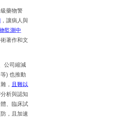
升級藥物警
d
，讓病人與
物監測中
學術著作和文
、公司縮減
) 也推動
複雜，
且難以
密分析與認知
媒體、臨床試
預防，且加速