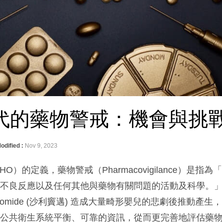
代的藥物警戒：機會與挑
odified :
Nov 9, 2023
）的定義，藥物警戒（Pharmacovigilance）是指為
物不良反應以及任何其他與藥物有關問題的活動及科學。
alidomide (沙利竇邁) 造成大量畸形嬰兒的悲劇後推動產
供公共衛生系統平衡、可靠的資訊，從而更完善地評估藥