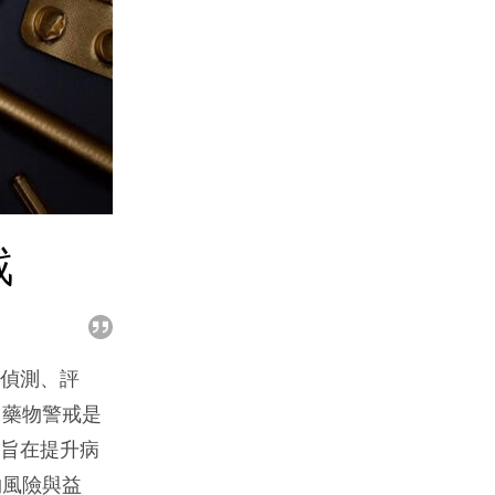
戰
「偵測、評
」藥物警戒是
生，旨在提升病
物風險與益