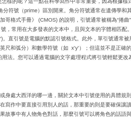
是怎樣的呢？這一點在科學寫作中非常重要，因為根據樣
ark）和角分符號（prime）區別開來。角分符號通常在遺傳學
哥格式手冊》 (CMOS) 的說明，引號通常被稱為“捲曲”（
rt）引號，常用在大多發表的文本中，且與文本的字體相匹配
(“)。直引號是電腦的默認引號格式。此外，單引號通常被
尺和弧分）和數學符號（如 x’y’）；但這並不是正確的用
是正確的用法。您可以通過電腦的文字處理程式將引號輕鬆更改
南或身處大西洋的哪一邊，關於文本中引號使用的具體規
您在寫作中要直接引用別人的話，那重要的則是要確保讓
如果故事中有人物角色對話，那麼引號可以將角色的話語