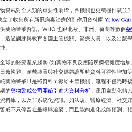
藥物警戒對全人類的重要性劇增，各機關也更積極推廣並
A 成立了收集所有新冠病毒治療的副作用資料庫
Yellow Car
供藥物警戒資訊。WHO 也跟北歐、非洲、荷蘭等數個
藥
作
，透過訓練與教育各國主管機關、醫療人員、以及出版
警戒。
全球的醫療產業趨勢 (如藥物不良反應隨疾病複雜度增加
日趨複雜、穿戴裝置與社交媒體讓即時資料可得性增加等等
傳統藥物警戒只是將資料呈報給主管機關，流程不僅耗時
近期的
藥物警戒公司開始引進大資料分析
，運用自動化精
戒資料庫，以及非系統化資訊。如法規、醫療經濟、社交
物警戒不只停留在呈報與追蹤，而且能夠進化成能預測、
。