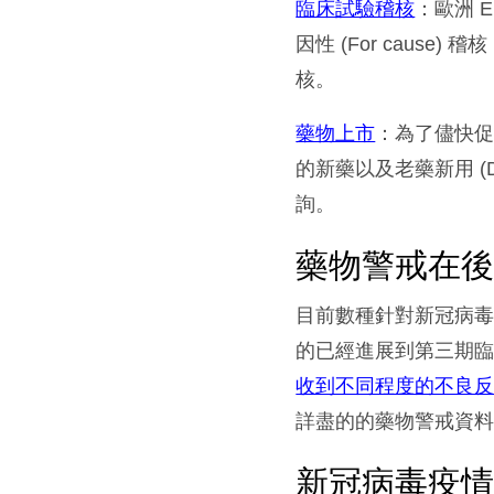
臨床試驗稽核
：歐洲 
因性 (For cau
核。
藥物上市
：為了儘快促
的新藥以及老藥新用 (D
詢。
藥物警戒在
目前數種針對新冠病
的已經進展到第三期臨床
收到不同程度的不良
詳盡的的藥物警戒資
新冠病毒疫