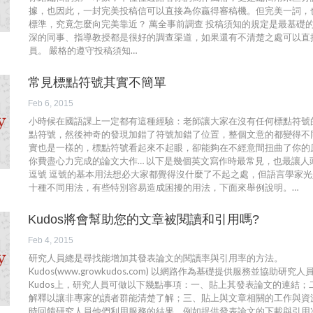
據，也因此，一封完美投稿信可以直接為你贏得審稿機。但完美一詞，
標準，究竟怎麼向完美靠近？ 萬全事前調查 投稿須知的規定是最基礎
深的同事、指導教授都是很好的調查渠道，如果還有不清楚之處可以直
員。 嚴格的遵守投稿須知…
常見標點符號其實不簡單
Feb 6, 2015
小時候在國語課上一定都有這種經驗：老師讓大家在沒有任何標點符號
點符號，然後神奇的發現加錯了符號加錯了位置，整個文意的都變得不
實也是一樣的，標點符號看起來不起眼，卻能夠在不經意間扭曲了你的
你費盡心力完成的論文大作… 以下是幾個英文寫作時最常見，也最讓人
逗號 逗號的基本用法想必大家都覺得沒什麼了不起之處，但語言學家
十種不同用法，有些特別容易造成困擾的用法，下面來舉例說明。…
Kudos將會幫助您的文章被閱讀和引用嗎?
Feb 4, 2015
研究人員總是尋找能增加其發表論文的閱讀率與引用率的方法。
Kudos(www.growkudos.com) 以網路作為基礎提供服務並協助研究
Kudos上，研究人員可做以下幾點事項：一、貼上其發表論文的連結
解釋以讓非專家的讀者群能清楚了解；三、貼上與文章相關的工作與資源連
時回饋研究人員他們利用服務的結果，例如提供發表論文的下載與引用