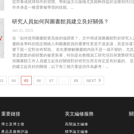
從而養成規律寫作的習慣。學術論文出版物尤其能夠得益於這種寫作討
作本身是一種需要被學習的技能。…
研究人員如何與圖書館員建立良好關係？
Jan 21, 2015
在「如何使用圖書館更高效的做調查？」文中簡述過圖書館對於研究人
書館各學科的指定聯絡人和圖書館員的重要性更是不遑多讓，若是你還
麼下面一定對你有幫助。 首先要瞭解圖書館內容不是一成不變的，尤
更是默默的卻頻繁的被更新著，特別是在教職員工研究項目與實際研究
與圖書館工作人員建立起良好關係對於研究生而言肯定是有好處的。 
的建立起良好的關係，以下有三個方案提供作為參考：…
63
64
65
66
67
…
89
NEXT
重要鏈接
英文編修服務
關
博士及博士後
高階論文編修
產品及服務評論
標準論文編修