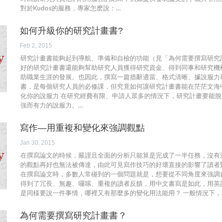
對於Kudos的服務，專家怎麽說：…
如何升級你的研究計畫書?
Feb 2, 2015
研究計畫書能夠起到導航、準備和自檢的功能（見「為何需要撰寫研究
好的研究計畫書還能夠幫助研究人員獲得研究資金、得到同事和研究機
助職業生涯的發展。也因此，撰寫一篇措辭適當、格式清晰、據說服力
書，是每個研究人員的必修課，但究竟如何讓研究計畫書能在茫茫文海中
化你的說服力 在研究經費有限、申請人眾多的情況下，研究計畫要能
強而有力的說服力。…
寫作—用重複和變化來強調觀點
Jan 30, 2015
在撰寫論文的時候，嚴謹且全面的分析只能算是完成了一半任務，沒有
的觀點再好也無法被傳達，由此可見寫作技巧的好壞直接的影響了讀者
在撰寫論文時，多數人常碰到的一個問題就是，想要從不同角度來強調
得到了冗長、無趣、囉嗦、重複的讀者反饋，用中文書寫是如此，用英
是同樣要說一件事情，哪裡又有那麼多的變化用法能用？ 一般情況下，
為何需要撰寫研究計畫書？