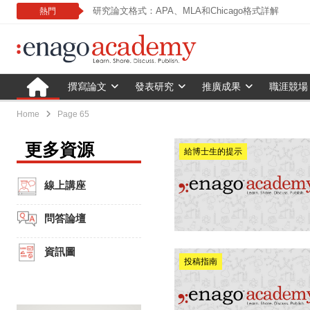
研究論文格式：APA、MLA和Chicago格式詳解
熱門
撰寫論文
發表研究
推廣成果
職涯競場
Home
Page 65
更多資源
給博士生的提示
線上講座
問答論壇
資訊圖
投稿指南