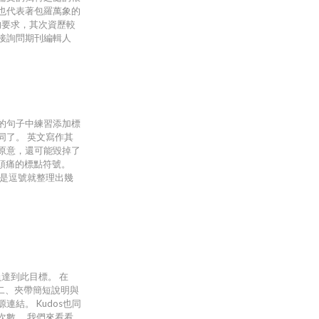
也代表著包羅萬象的
的要求，其次資歷較
接詢問期刊編輯人
的句子中練習添加標
同了。 英文寫作其
原意，還可能毀掉了
頭痛的標點符號。
光是逗號就整理出幾
人員達到此目標。 在
；二、夾帶簡短說明與
結。 Kudos也同
次數。 我們來看看