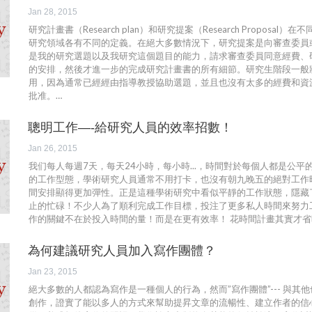
Jan 28, 2015
研究計畫書（Research plan）和研究提案（Research Proposal
研究領域各有不同的定義。在絕大多數情況下，研究提案是向審查委員
是我的研究選題以及我研究這個題目的能力，請求審查委員同意經費、
的安排，然後才進一步的完成研究計畫書的所有細節。研究生階段一般
用，因為通常已經經由指導教授協助選題，並且也沒有太多的經費和資
批准。…
聰明工作—-給研究人員的效率招數！
Jan 26, 2015
我们每人每週7天，每天24小時，每小時...，時間對於每個人都是公平
的工作型態，學術研究人員通常不用打卡，也沒有朝九晚五的絕對工作
間安排顯得更加彈性。正是這種學術研究中看似平靜的工作狀態，隱藏
止的忙碌！不少人為了順利完成工作目標，投注了更多私人時間來努力
作的關鍵不在於投入時間的量！而是在更有效率！ 花時間計畫其實才省
為何建議研究人員加入寫作團體？
Jan 23, 2015
絕大多數的人都認為寫作是一種個人的行為，然而”寫作團體”--- 與其
創作，證實了能以多人的方式來幫助提昇文章的流暢性、建立作者的信