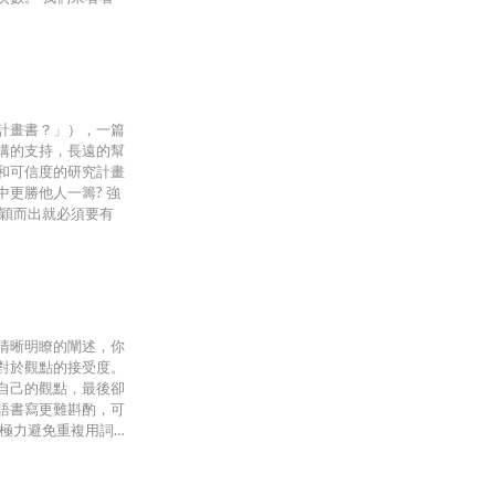
計畫書？」），一篇
構的支持，長遠的幫
和可信度的研究計畫
更勝他人一籌? 強
脫穎而出就必須要有
清晰明瞭的闡述，你
對於觀點的接受度。
自己的觀點，最後卻
語書寫更難斟酌，可
極力避免重複用詞…