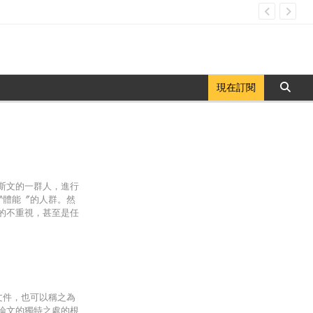
現在訂閱
斯文的一群人，進行
〝體能〞的人群。然
的不重視，甚至是任
份文件，也可以稱之為
論文的獨特之處的根