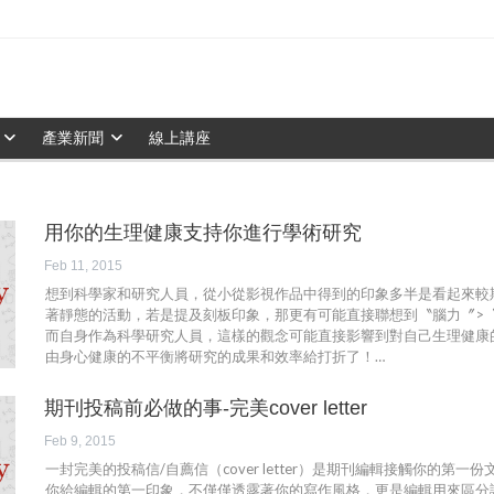
產業新聞
線上講座
用你的生理健康支持你進行學術研究
Feb 11, 2015
想到科學家和研究人員，從小從影視作品中得到的印象多半是看起來較
著靜態的活動，若是提及刻板印象，那更有可能直接聯想到〝腦力〞>
而自身作為科學研究人員，這樣的觀念可能直接影響到對自己生理健康
由身心健康的不平衡將研究的成果和效率給打折了！…
期刊投稿前必做的事-完美cover letter
Feb 9, 2015
一封完美的投稿信/自薦信（cover letter）是期刊編輯接觸你的第一
你給編輯的第一印象，不僅僅透露著你的寫作風格，更是編輯用來區分