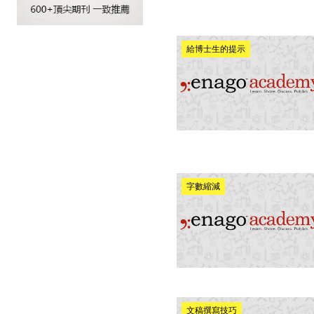
給博士生的提示
字數縮減
文稿撰寫技巧