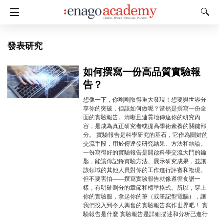
發表研究
如何撰寫一份高品質實驗報
告？
想像一下，你剛剛取得重大發現！想要與世界分
享你的突破，但該如何做呢？當然是撰寫一份全
面的實驗報告。清晰且連貫地傳達你的研究內
容，是成為真正研究者或提高學術素養的關鍵部
分。 實驗報告是科學研究的基石，它作為關鍵的
交流手段，用於傳達發研究結果、方法和結論。
一份寫得好的實驗報告是開啟科學交流大門的鑰
匙，能讓你記錄實驗方法、展示研究成果，並讓
該領域的其他人員對你的工作進行評審和複現。
但不要害怕——撰寫實驗報告就像遵循食譜一
樣，有明確劃分的章節和標準格式。所以，穿上
你的實驗服，拿起你的筆（或筆記型電腦），讓
我們投入到令人興奮的實驗報告寫作世界吧！ 實
驗報告是什麼 實驗報告是詳細描述和分析已進行