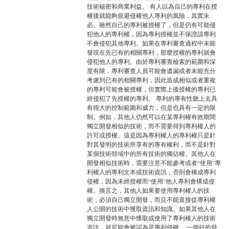
技術秘密和商業利益。 有人以為自己的專利在授
權後就能夠規避侵權他人專利的風險，其實未
必。雖然自己的專利被授權了，但是仍有可能侵
犯他人的專利權，因為專利授權並不保證該專利
不會侵犯其他專利。如果在專利審查過程中未能
發現在先已有的相關專利，那麼授權的專利就會
侵犯他人的專利。由於專利審查檢索的範圍和深
度有限，專利審查人員可能會遺漏或者未能充分
考慮到已有的相關專利，因此造成相似或者重複
的專利可能會被授權，但實際上後授權的專利已
經侵犯了先授權的專利。 專利的專有性聽上去具
有很大的控制範圍和威力，但是也具有一定的限
制。例如，其他人仍然可以在某專利權有效期間
獨立開發相似的技術，而不需要得到專利權人的
許可或授權。這是因為專利權人的專利權只是針
對其發明的技術所享有的專有權利，而不是針對
某個技術領域中的所有技術的獨佔權。其他人在
開發相似技術時，需要注意不能參考或者“使用”專
利權人的專利文本或技術資訊，否則會構成專利
侵權，因為未經授權而“使用”他人專利會構成侵
權。換言之，其他人如果要使用專利權人的技
術，必須自己獨立開發，而且不能直接從專利權
人公開的技術中獲取資訊和知識。如果其他人在
獨立開發時無意中獲取或使用了專利權人的技術
資訊，就可能會被認為是專利侵權。 一個好的發