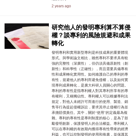
2 years ago
研究他人的發明專利算不算侵
權？談專利的風險規避和成果
轉化
發明專利和實用新型專利是科技成果的重要體現
形式。與學術論文相比，雖然專利不要求具有較
強的完整性（深廣性），但仍須具備原創性（創
新性）和科學性（正確性），而且需要具備專有
性和成果轉化實用性。如何維護自己的專利的專
有性，規避他人的專利而避免侵權，以及如何實
現專利成果轉化，是廣大科研人員關心的問題。
專利的專有性是指專利權人對其專利所享有的專
有權利，又稱獨佔性。專利權人可以根據專利法
規定，對他人未經許可而進行的使用、製造、銷
售等行為提起侵權訴訟，要求其停止侵權行為並
承擔賠償責任。其中，關於“使用”的定義最為複
雜。專利的專有性是專利制度的核心，是為了鼓
勵發明創新，保護發明人的合法權益。專利權人
可以在專利權的有效期內獲得專有性帶來的經濟
利益，也可以控制發明的使用和推廣，並保護其