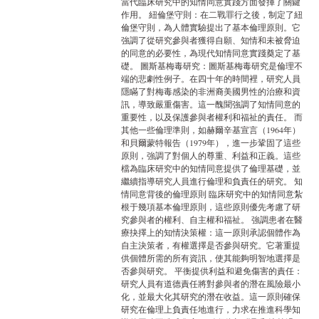
當代臨床研究中的知情同意實踐方面發揮了關鍵
作用。 紐倫堡守則：在二戰罪行之後，制定了紐
倫堡守則，為人體實驗提出了基本倫理原則。它
強調了從研究參與者獲得自願、知情和未被脅迫
的同意的必要性，為現代知情同意實踐奠定了基
礎。 圖斯基梅毒研究：圖斯基梅毒研究是倫理不
端的悲劇性例子。在四十年的時間裡，研究人員
隱瞞了對梅毒感染的非洲裔美國男性的治療和資
訊，導致嚴重傷害。這一醜聞強調了知情同意的
重要性，以及保護參與者權利和福祉的責任。 而
其他一些倫理準則，如赫爾辛基宣言（1964年）
和貝爾蒙特報告（1979年），進一步鞏固了這些
原則，強調了對個人的尊重、利益和正義。這些
檔為臨床研究中的知情同意提供了倫理基礎，並
繼續指導研究人員進行倫理和負責任的研究。 知
情同意背後的倫理原則 臨床研究中的知情同意紮
根于幾項基本倫理原則，這些原則優先考慮了研
究參與者的權利、自主權和福祉。 強調患者在醫
療抉擇上的知情決策權：這一原則承認個體作為
自主決策者，有權選擇是否參與研究。它著重提
供個體所需的所有資訊，使其能夠明智地選擇是
否參與研究。 平衡提供利益和避免傷害的責任：
研究人員有道德責任將對參與者的潛在風險最小
化，並最大化其研究的潛在收益。這一原則確保
研究在倫理上負責任地進行，力求在推進科學知