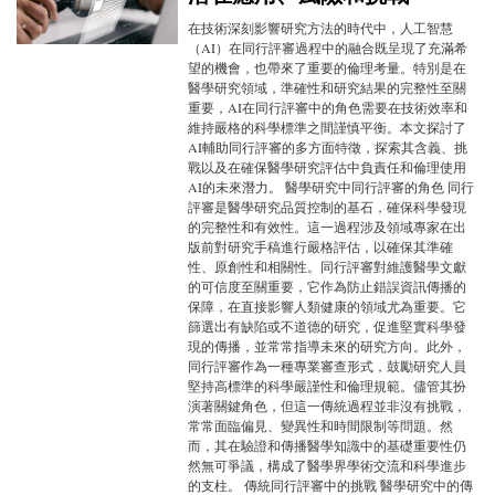
在技術深刻影響研究方法的時代中，人工智慧
（AI）在同行評審過程中的融合既呈現了充滿希
望的機會，也帶來了重要的倫理考量。特別是在
醫學研究領域，準確性和研究結果的完整性至關
重要，AI在同行評審中的角色需要在技術效率和
維持嚴格的科學標準之間謹慎平衡。本文探討了
AI輔助同行評審的多方面特徵，探索其含義、挑
戰以及在確保醫學研究評估中負責任和倫理使用
AI的未來潛力。 醫學研究中同行評審的角色 同行
評審是醫學研究品質控制的基石，確保科學發現
的完整性和有效性。這一過程涉及領域專家在出
版前對研究手稿進行嚴格評估，以確保其準確
性、原創性和相關性。同行評審對維護醫學文獻
的可信度至關重要，它作為防止錯誤資訊傳播的
保障，在直接影響人類健康的領域尤為重要。它
篩選出有缺陷或不道德的研究，促進堅實科學發
現的傳播，並常常指導未來的研究方向。此外，
同行評審作為一種專業審查形式，鼓勵研究人員
堅持高標準的科學嚴謹性和倫理規範。儘管其扮
演著關鍵角色，但這一傳統過程並非沒有挑戰，
常常面臨偏見、變異性和時間限制等問題。然
而，其在驗證和傳播醫學知識中的基礎重要性仍
然無可爭議，構成了醫學界學術交流和科學進步
的支柱。 傳統同行評審中的挑戰 醫學研究中的傳