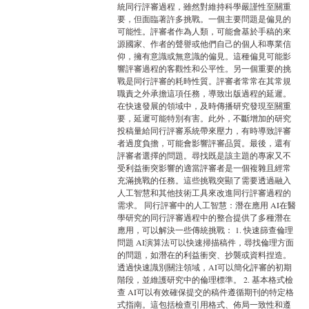
統同行評審過程，雖然對維持科學嚴謹性至關重
要，但面臨著許多挑戰。一個主要問題是偏見的
可能性。評審者作為人類，可能會基於手稿的來
源國家、作者的聲譽或他們自己的個人和專業信
仰，擁有意識或無意識的偏見。這種偏見可能影
響評審過程的客觀性和公平性。另一個重要的挑
戰是同行評審的耗時性質。評審者常常在其常規
職責之外承擔這項任務，導致出版過程的延遲。
在快速發展的領域中，及時傳播研究發現至關重
要，延遲可能特別有害。此外，不斷增加的研究
投稿量給同行評審系統帶來壓力，有時導致評審
者過度負擔，可能會影響評審品質。最後，還有
評審者選擇的問題。尋找既是該主題的專家又不
受利益衝突影響的適當評審者是一個複雜且經常
充滿挑戰的任務。這些挑戰突顯了需要透過融入
人工智慧和其他技術工具來改進同行評審過程的
需求。 同行評審中的人工智慧：潛在應用 AI在醫
學研究的同行評審過程中的整合提供了多種潛在
應用，可以解決一些傳統挑戰： 1. 快速篩查倫理
問題 AI演算法可以快速掃描稿件，尋找倫理方面
的問題，如潛在的利益衝突、抄襲或資料捏造。
透過快速識別關注領域，AI可以簡化評審的初期
階段，並維護研究中的倫理標準。 2. 基本格式檢
查 AI可以有效確保提交的稿件遵循期刊的特定格
式指南。這包括檢查引用格式、佈局一致性和遵