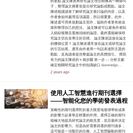
的要點 論文陳述將研究論文理念精煉為一兩個句
子，整理論文摘要並提出研究論點或觀點。論文
陳述能讓讀者了解研究論文會討論的內容，以及
作者會如何處理這項議題，所以很重要。此外，
陳述還可用來規劃論文寫作，協助作者更有效追
蹤和整理自己的想法。 論文陳述可以避免作者陷
入錯綜複雜且毫無頭緒的論證。最終還能確保研
究論文切合並專注於目標。 論文陳述該放在論文
的哪個位置？ 論文陳述通常放在論文或研究論文
的引言結尾。通常由作者用一句話表達對主題的
觀點，並為讀者提供整篇論文的具體指引。 撰寫
有力的論文陳述的 6 個步驟 第一步 — 分析文獻
確定相關研究論文中的知識缺口 (knowledge…
2 years ago
使用人工智慧進行期刊選擇
——智能化您的學術發表過程
策略性的期刊選擇對於最大限度地發揮學術成果
的影響力起著舉足輕重的作用。選擇正確的期刊
能極大地提高研究論文的能見度，並且最終決定
論文的影響力。但是由於需要篩選的期刊過多，
這可能是一項艱巨的任務。人工智慧驅動的期刊