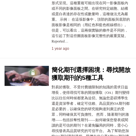
形式呈現。這種重複可能出現在同一影像面板內
或不同的影像面板之間。在研究特定細胞、結構
或蛋白表達的存在性或數量時，這種做法尤為嚴
重。 示例： 在這張影像中，頂部的面板與底部的
面板影像是相同的（用紅色和藍色框線標出）。
但是，可以看出，這兩個實驗的條件是不同的，
這引起了對這些圖面板影像完整性的嚴重質疑。
Reported…
1 year ago
簡化期刊選擇困境：尋找開放
獲取期刊的5種工具
對易於獲取、不受付費牆限制的知識的需求日益
增長，使得尋找可靠的開放獲取（OA）期刊變得
比以往任何時候都更為迫切。無論您是碩博學生
還是資深學者，確定可信賴、高品質的OA期刊都
是必要的，以確保您的研究能夠達到廣泛的受
眾，同時確保其可負擔性。 然而，隨著期刊的激
增——包括掠奪性期刊——如何確保您發表或閱
讀的是可信的期刊？在避免騙局的同時，需小心
尋找發表高品質研究的可信平台。 為了幫助您加