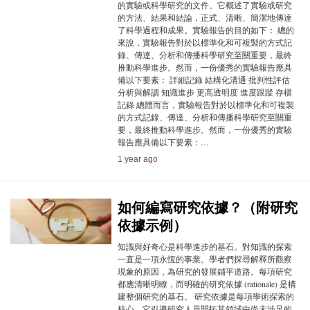
的實驗或科學研究的文件。它概述了實驗或研究
的方法、結果和結論，正式、清晰、簡潔地傳達
了科學過程和成果。實驗報告的目的如下： 總的
來說，實驗報告對於以標準化和可複製的方式記
錄、傳達、分析和傳播科學研究至關重要，最終
推動科學進步。然而，一份優秀的實驗報告應具
備以下要素： 詳細記錄 結構化溝通 批判性評估
分析與解讀 知識進步 更高透明度 進度跟蹤 存檔
記錄 總體而言，實驗報告對於以標準化和可複製
的方式記錄、傳達、分析和傳播科學研究至關重
要，最終推動科學進步。然而，一份優秀的實驗
報告應具備以下要素：…
1 year ago
如何編寫研究依據？（附研究
依據示例）
知識與好奇心是科學進步的基石。對知識的探索
一直是一項永恆的事業。學者們探尋解釋所觀察
現象的原因，為研究的發展鋪平道路。每項研究
都應清晰明瞭，而明確的研究依據 (rationale) 是構
建整個研究的基石。 研究依據是每項學術探索的
核心，它引導研究人員開拓其領域中尚未涉足的