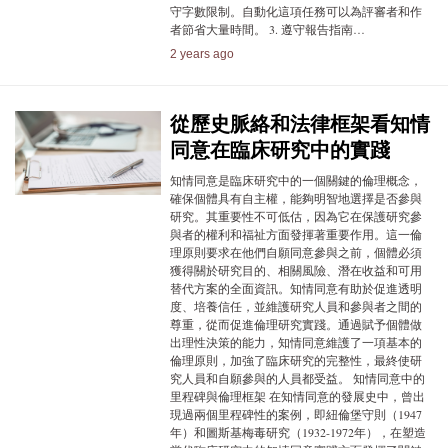
守字數限制。自動化這項任務可以為評審者和作
者節省大量時間。 3. 遵守報告指南…
2 years ago
從歷史脈絡和法律框架看知情
同意在臨床研究中的實踐
知情同意是臨床研究中的一個關鍵的倫理概念，
確保個體具有自主權，能夠明智地選擇是否參與
研究。其重要性不可低估，因為它在保護研究參
與者的權利和福祉方面發揮著重要作用。這一倫
理原則要求在他們自願同意參與之前，個體必須
獲得關於研究目的、相關風險、潛在收益和可用
替代方案的全面資訊。知情同意有助於促進透明
度、培養信任，並維護研究人員和參與者之間的
尊重，從而促進倫理研究實踐。通過賦予個體做
出理性決策的能力，知情同意維護了一項基本的
倫理原則，加強了臨床研究的完整性，最終使研
究人員和自願參與的人員都受益。 知情同意中的
里程碑與倫理框架 在知情同意的發展史中，曾出
現過兩個里程碑性的案例，即紐倫堡守則（1947
年）和圖斯基梅毒研究（1932-1972年），在塑造