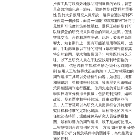
推薦工具可以有效地協助期刊選擇的過程，智慧
且高效地簡化這一旅程。 戰略性期刊選擇的重要
性 對於大多數研究人員來說，選擇合適的期刊不
僅僅是一個步驟，而是一個能“成就或摧毀”研究可
見性和可信度的策略性舉動。選擇正確的期刊可
以確保您的研究成果與適合的閱聽人交流，促進
智識交流、合作和潛在突破。此外，發表在高影
響力、知名期刊上，更有可能被引用和認可。 然
而，手動篩選數以百計的期刊（每種期刊都有其
特定的範圍、要求和影響因子）可能既耗時又乏
味。以下是研究人員在手動查找期刊時面臨的一
些挑戰。 信息過載 主觀標准 缺乏個性化 時間限
制 使用人工智慧尋找正確的期刊 人工智慧驅動的
期刊選擇工具可以分析稿件內容，如標題、摘要
和關鍵詞，並根據學科領域、發表歴史和編輯政
策與相關期刊進行匹配。使用先進的算法和機器
學習技術來分析海量數據，包括期刊指標、編輯
政策、發表歴史和學科領域。經由處理這些信
息，人工智慧可以為研究人員提供符合其特定研
究目標和標准的定制化建議。這種簡化的方法不
僅能節省時間，還能確保為研究人員提供最相
關、最有影響力的期刊選擇。以下是如何使用人
工智慧找到合適期刊的方法： 方法 如何使用 優勢
關鍵字分析 分析您稿件中的關鍵字，為您推薦合
適的期刊…