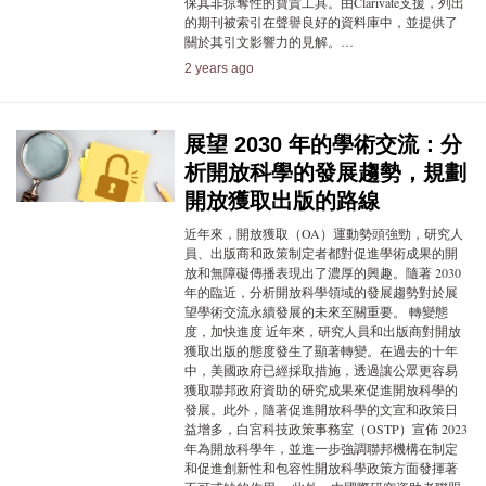
保其非掠奪性的寶貴工具。由Clarivate支援，列出
的期刊被索引在聲譽良好的資料庫中，並提供了
關於其引文影響力的見解。…
2 years ago
展望 2030 年的學術交流：分
析開放科學的發展趨勢，規劃
開放獲取出版的路線
近年來，開放獲取（OA）運動勢頭強勁，研究人
員、出版商和政策制定者都對促進學術成果的開
放和無障礙傳播表現出了濃厚的興趣。隨著 2030
年的臨近，分析開放科學領域的發展趨勢對於展
望學術交流永續發展的未來至關重要。 轉變態
度，加快進度 近年來，研究人員和出版商對開放
獲取出版的態度發生了顯著轉變。在過去的十年
中，美國政府已經採取措施，透過讓公眾更容易
獲取聯邦政府資助的研究成果來促進開放科學的
發展。此外，隨著促進開放科學的文宣和政策日
益增多，白宮科技政策事務室（OSTP）宣佈 2023
年為開放科學年，並進一步強調聯邦機構在制定
和促進創新性和包容性開放科學政策方面發揮著