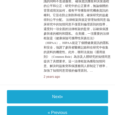
識的同時不造成傷害。 確保資訊獲取和決策過程
的公平和公正：研究中的公正要求，無論個體的
背景或情況如何，都有平等獲取研究機會資訊的
權利。它旨在防止剝削和歧視，確保研究的益處
得到公平分配。 法律框架與規定管理知情同意 臨
床研究中的知情同意不僅受到倫理原則的指導，
還受到一項全面的法律框架的監管，以確保保護
參與者的權利和隱私。 在美國，一項重要的法律
框架是《健康保險可攜帶性與責任法》
（HIPAA）。HIPAA規定了個體健康資訊的隱私
和安全，強調了參與者醫療記錄和在研究中收集
的資料的機密性。此外，聯邦法規如《通用規
則》（Common Rule）為涉及人體研究的知情同意
提供了具體要求。這一法律框架為獲取知情同
意、解決利益衝突和保護脆弱人群制定了標準，
加強了知情同意背後的倫理原則。…
2 years ago
Next»
« Previous