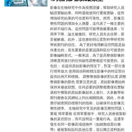
影像在生物研究中作為視覺證據，幫助研究人員
驗證實驗結果。同時還能使同行重複實驗，從而
增強研究結果的可信度和可靠性。然而，影像完
整性問題的增加令人擔憂，這代表了一種主要的
科研不端行為。這些問題可能導致嚴重後果：引
用率下降、論文被撤回、研究人員失去信譽，甚
至被解雇。此外，這也會削弱公眾對科學研究和
學術期刊的信任。 為了更好地理解這些問題是如
何產生的，首先重要的是要認識和區分可接受的
影像編輯形式。一般來說，為了提高整個影像的
清晰度而進行的任何線性調整都是可接受的。這
包括： 在提供原始影像的情況下，對某一部分進
行簡單放大 使用箭頭和框標注影像中的特定部分
提供比例尺和標籤。 調整整個影像的對比度 調整
整個影像的顏色 需要注意的是，原始影像應始終
保持未修改狀態。任何必要的調整都應僅在實驗
過程中獲取的原始影像副本上進行。大多數學術
期刊都會在其網站上列出相關指南。因此，作者
應仔細查閱目標期刊的指南，以確保符合影像完
整性標準。 生物研究中常見的影像完整性問題 1.
重複 簡單重複 在簡單重複中，研究人員會複製影
像的某些部分，而不說明這一重複行為。這通常
發生在同一影像區域或物件（如細胞或蛋白條
帶）被複製粘貼到其他位置，並以獨立資料點的