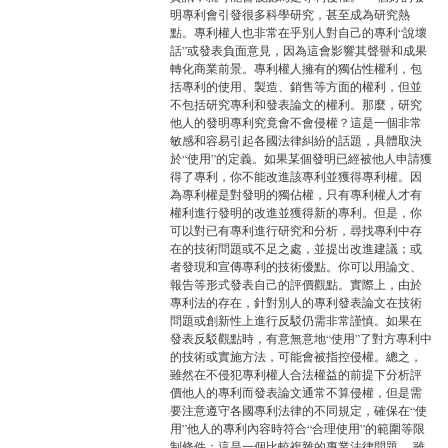
明專利會引發很多科學研究，甚至成為研究熱
點。專利權人也非常在乎別人對自己的專利“說壞
話”或發表負面意見，因為這會影響其聲譽和成果
轉化商業前景。專利權人擁有的獨佔性權利，包
括專利的使用、製造、銷售等方面的權利，但並
不包括研究專利和發表論文的權利。那麼，研究
他人的發明專利究竟會不會侵權？這是一個非常
敏感和容易引起各國法律糾紛的話題，具體取決
於“使用”的定義。如果某個發明已經被他人申請獲
得了專利，你不能改進該專利並獲得專利權。因
為專利權是對發明的獨佔權，只有專利權人才有
權利進行發明的改進並獲得新的專利。但是，你
可以對已有專利進行研究和分析，尋找專利中存
在的技術問題或不足之處，並提出改進建議；或
者發現和宣傳專利的技術優點。你可以用論文、
報告等形式發表自己的評價觀點。實際上，由於
專利法的存在，針對別人的專利發表論文在技術
問題或創新性上進行反駁仍需非常謹慎。如果在
發表反駁觀點時，有意無意地“使用”了對方專利中
的技術或實施方法，可能會被指控侵權。總之，
雖然在不侵犯專利權人合法權益的前提下分析評
價他人的專利而發表論文通常不算侵權，但是需
要注意遵守各國專利法律的不同規定，確保在“使
用”他人的專利內容時符合“合理使用”的範圍等限
制條件；這是一個比較複雜的專業法律問題。 雖