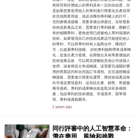
然研究和評價他人的專利具有一定的自由度，但
是如果想要使用他人的專利進行商業化生產或用
於其他商業用途，就必須獲得專利權人的許可，
否則會構成侵權，需要承擔法律責任。在研發新
技術或新產品之前，需要進行專利檢索，瞭解已
有的相關專利，避免使用已經被他人專利保護的
技術。如果發現自己的技術或產品可能侵犯他人
的專利，可以與專利持有人協商合作，獲得許
可，以規避專利侵權。 好的專利能夠帶來成果轉
化，促進生產力發展。在開發出具有商業價值的
技術或產品後，可以將其授權給其他公司或個人
使用，或者將其出售或轉讓。這需要完成關於費
用的商業談判和合同簽訂等過程。在完成授權或
轉讓後，需要進行商業化運營，將技術或產品推
向市場並實現盈利，這包括生產、銷售、售後服
務等過程。專利的成果轉化收益取決於多種因
素，包括專利的技術價值、市場需求、競爭環
境、專利保護範圍等。
2 years ago
同行評審中的人工智慧革命：
潛在應用、風險和挑戰