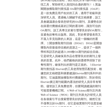
快OA期刊識別過程，我們在此分享5個OA期刊查
找工具，幫助研究人員找到合適的期刊！ 1.英論
閣開放獲取期刊查找器 OA期刊查找器（OAJF）
是一款免費且用戶友好的工具，適用于初級和資
深研究人員。透過輸入關鍵字或文稿摘要，該工
具會建議適合發表您研究的OA期刊。其優勢在於
在篩選付費牆或基於訂閱的選項時，識別可信的
OA期刊。該工具專注於索引聲譽良好的OA期刊，
並避免掠奪性出版商。因此，對於希望發表而又
不落入常見陷阱的人來說，這是一個極好的選
擇。 2.開放獲取期刊目錄（DOAJ） DOAJ是開放
獲取內容最值得信賴的資源之一，提供了一個跨
學科和語言的超過21,000種OA期刊的綜合目錄。
它是研究人員確保其作品在聲譽良好的期刊上發
表的首選。此外，他們嚴格的篩選標準排除了掠
奪性期刊，確保列出的期刊是正規的。 3.Elsevier
期刊查找器 Elsevier的工具使用智慧匹配技術，根
據您的文稿標題和摘要建議Elsevier期刊系列中的
期刊。它涵蓋開放獲取和付費牆期刊，對於尋找
Elsevier廣泛期刊範圍內選項的研究人員非常有幫
助。儘管該工具免費使用，但要閱讀建議的期刊
可能需要機構訂閱。 4.Web of Science期刊主列表
Web of Science（WOS）期刊主列表允許研究人員
在各個索引平台搜索聲譽良好的期刊。雖然它並
不僅專注於OA期刊，但它是核實期刊可信度並確