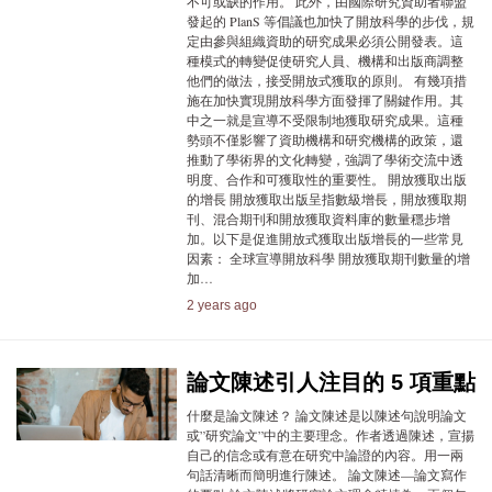
不可或缺的作用。 此外，由國際研究資助者聯盟
發起的 PlanS 等倡議也加快了開放科學的步伐，規
定由參與組織資助的研究成果必須公開發表。這
種模式的轉變促使研究人員、機構和出版商調整
他們的做法，接受開放式獲取的原則。 有幾項措
施在加快實現開放科學方面發揮了關鍵作用。其
中之一就是宣導不受限制地獲取研究成果。這種
勢頭不僅影響了資助機構和研究機構的政策，還
推動了學術界的文化轉變，強調了學術交流中透
明度、合作和可獲取性的重要性。 開放獲取出版
的增長 開放獲取出版呈指數級增長，開放獲取期
刊、混合期刊和開放獲取資料庫的數量穩步增
加。以下是促進開放式獲取出版增長的一些常見
因素： 全球宣導開放科學 開放獲取期刊數量的增
加…
2 years ago
論文陳述引人注目的 5 項重點
什麼是論文陳述？ 論文陳述是以陳述句說明論文
或”研究論文”中的主要理念。作者透過陳述，宣揚
自己的信念或有意在研究中論證的內容。用一兩
句話清晰而簡明進行陳述。 論文陳述—論文寫作