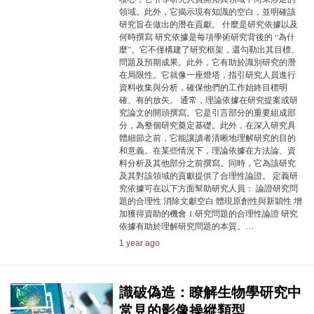
領域。此外，它揭示現有知識的空白，並明確該
研究旨在做出的潛在貢獻。 什麼是研究依據以及
何時撰寫 研究依據是每項學術研究背後的 “為什
麼”。它不僅構建了研究框架，還勾勒出其目標、
問題及預期成果。此外，它有助於識別研究的潛
在局限性。它就像一座燈塔，指引研究人員進行
資料收集與分析，確保他們的工作始終目標明
確、有的放矢。 通常，理論依據在研究提案或研
究論文的開頭撰寫。它是引言部分的重要組成部
分，為整個研究奠定基礎。此外，在深入研究具
體細節之前，它能讓讀者清晰地理解研究的目的
和意義。在某些情況下，理論依據在方法論、資
料分析及其他部分之前撰寫。同時，它為該研究
及其對該領域的貢獻提供了合理性論證。 定義研
究依據可在以下方面幫助研究人員： 論證研究問
題的合理性 消除文獻空白 體現原創性與新穎性 增
加獲得資助的機會 1.研究問題的合理性論證 研究
依據有助於理解研究問題的本質。…
1 year ago
識破偽造：瞭解生物學研究中
常見的影像操縱類型