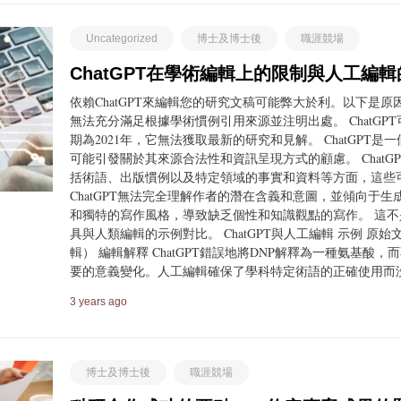
Uncategorized
博士及博士後
職涯競場
ChatGPT在學術編輯上的限制與人工編
依賴ChatGPT來編輯您的研究文稿可能弊大於利。以下是原因
無法充分滿足根據學術慣例引用來源並注明出處。 ChatG
期為2021年，它無法獲取最新的研究和見解。 ChatGP
可能引發關於其來源合法性和資訊呈現方式的顧慮。 Chat
括術語、出版慣例以及特定領域的事實和資料等方面，這些
ChatGPT無法完全理解作者的潛在含義和意圖，並傾向于
和獨特的寫作風格，導致缺乏個性和知識觀點的寫作。 這不是
具與人類編輯的示例對比。 ChatGPT與人工編輯 示例 原始文
輯） 編輯解釋 ChatGPT錯誤地將DNP解釋為一種氨基
要的意義變化。人工編輯確保了學科特定術語的正確使用而
3 years ago
博士及博士後
職涯競場