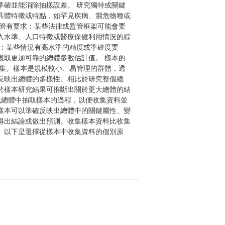
準確並能消除抽樣誤差。 研究獨特或關鍵
具體特徵或特點，如罕見疾病、瀕危物種或
監管有要求：某些法律或監管框架可能會要
入水準、人口特徵或醫療保健利用情況的綜
求：某些情況有高水準的精度或準確度要
獲取更加可靠的總體參數估計值。 樣本的
子集。樣本是規模較小、易管理的群體，透
反映出總體的多樣性。相比於研究整個總
於樣本研究結果可推斷出關於更大總體的結
或總體中抽取樣本的過程，以便收集資料並
樣本可以準確反映出總體中的關鍵屬性、變
得出結論或做出預測。收集樣本資料比收集
。以下是選擇從樣本中收集資料的個別原