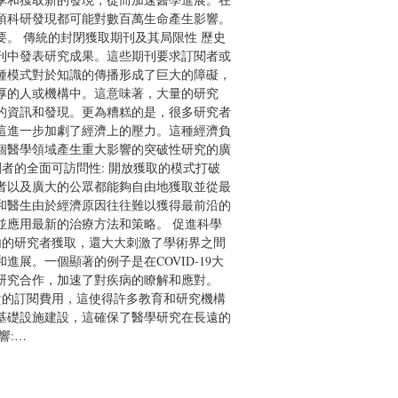
項科研發現都可能對數百萬生命產生影響。
。 傳統的封閉獲取期刊及其局限性 歷史
刊中發表研究成果。這些期刊要求訂閱者或
種模式對於知識的傳播形成了巨大的障礙，
厚的人或機構中。這意味著，大量的研究
的資訊和發現。更為糟糕的是，很多研究者
這進一步加劇了經濟上的壓力。這種經濟負
個醫學領域產生重大影響的突破性研究的廣
者的全面可訪問性: 開放獲取的模式打破
者以及廣大的公眾都能夠自由地獲取並從最
和醫生由於經濟原因往往難以獲得最前沿的
並應用最新的治療方法和策略。 促進科學
內的研究者獲取，還大大刺激了學術界之間
展。一個顯著的例子是在COVID-19大
研究合作，加速了對疾病的瞭解和應對。
貴的訂閱費用，這使得許多教育和研究機構
基礎設施建設，這確保了醫學研究在長遠的
響:…