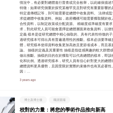
情況中，有必要對總體進行普查或完全枚舉，以此確保描述
特徵：如果研究側重於探究某種罕見且對研究有重要影響的
特定遺傳標記等，則可能需要從總體中收集資料。 法律或
求從總體中收集資料。例如，政府機構可能需要獲取關於收
合性資料，以制定政策或分配資源。 精確度或準確度有要
求，對此研究人員可能會選擇從總體層面來收集資料，以便
定義 樣本是從研究總體中精心抽取的、具有代表性特徵的
過研究樣本可得出具有普遍適用性的推斷。樣本必須要準確
體，研究樣本使得資料收集更加高效且更節省成本，而且基
論。 抽樣的定義及其重要性 抽樣是指從感興趣的較大群體
做出推斷。抽樣的目的在於獲取可以代表總體的樣本，即該
化和比例。透過研究樣本，研究人員有信心針對更大的總體
總體資料更具優勢，且因受限於實際約束條件也有其必要性
因：…
3 years ago
博士及博士後
職涯競場
校對的力量：將您的學術作品推向新高