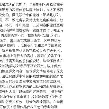
為審稿人的高期待、目標期刊的嚴格指南要
辛勤努力和絕佳想法蒙上陰影，令人不寒而
避免的、因失誤帶來的尷尬：那就是校對。
誤、不一致之處以及待改進之處的過程。校
點、格式、排印錯誤，以及內容的整體呈現
您的稿件華麗蛻變為一篇優秀傑作，可隨時
件的具體需求不同，校對類型也因此不同。
刊論文、碩士論文或博士論文，其中包括檢
A 風格指南），以確保引文和參考文獻格式
且還會檢查表格與數字格式是否符合要求，
務在市場上有很大的需求，原因在於為了保
者往往需要其他服務的説明。這些服務旨在
校對或翻譯校對專用于審查譯文，以確保文
細檢查譯文內容，確保譯文準確傳達了原文
，且瞭解翻譯中常見的難點和可能的措辭陷
換為目的語言過程中文法習慣的錯誤應用。
無瑕且充滿視覺魅力的出版物方面發揮著至
體校對人員可以保證內容無錯誤，同時他們
對為什麼如此重要？ 校對能夠識別並理清
而助您更加有效、順暢的表達資訊。在學術
高可信度：學術作品代表了您的專業知識、