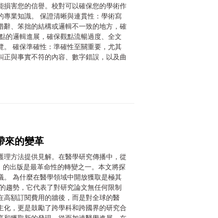
能損害您的信譽。校對可以確保您的學術作
的專業知識。 保證清晰與連貫性：學術寫
措辭、笨拙的結構或邏輯不一致的地方，確
觀點的邏輯進展，確保觀點流暢過度、全文
覽。 確保準確性：準確性至關重要，尤其
糾正與事實不符的內容、數字錯誤，以及曲
帶來的變革
護理方法提供見解。在醫學研究傳播中，從
access）的出版是最革命性的轉變之一。本文將探
議。 為什麼在醫學領域中開放獲取是極其
要的趨勢，它代表了對研究論文無任何限制
在高額訂閱費用的牆後，而是對全球的醫
主化，更是鼓勵了跨學科和跨國界的研究合
享和獲取新的發現，從而加速醫學進展。在