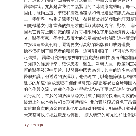
醫學領域，尤其是當我們面臨緊迫的全球健康危機時，每一
因此，能夠迅速、準確和廣泛地獲取和傳播這些資訊尤為重要
上，學術界，特別是醫學領域，都習慣於封閉獲取的訂閱期
相關機構支付相當高的費用才能獲取其學術內容。顯然，這
因為它實質上將知識的獲取許可權限制在了那些經濟實力雄
者、醫學專家、學生以及廣大的公眾都無法接觸到這些寶貴
在投稿這些期刊時，還需要支付高額的出版費用或處理費，
擔不僅抑制了研究者的積極性，還可能阻礙了一些可能對整
泛傳播。 醫學研究中開放獲取的益處與前瞻性 所有利益相關
了知識的經濟壁壘，確保患者、醫生、科研人員、政策制定
新的醫學發現中受益。以發展中國家為例，其中的許多患者
醫學知識，但透過開放獲取，他們現在可以毫無障礙地瞭解
進步的加速: 開放獲取不僅使得研究內容更容易被全球範圍
的合作與交流，這種合作為科學領域帶來了更為迅速的突破和進
流行期間，眾多的開放獲取論文促成了國際間快速而高效的
經濟上的成本效益和長期可持續性: 開放獲取模式避免了昂
能夠將寶貴的資金用於其他更為關鍵的領域，如基礎研究或
未來都可以持續並廣泛地傳播。 擴大研究的可見性和社會影
3 years ago