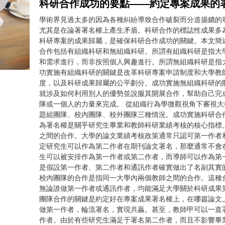
科研合作成功的要點——約定專案成果的
學術界見過太多的因為各種糾紛導致合作破裂而分道揚鑣的
尤其是在論著署名權上產生矛盾。科研合作的標誌性成果多
科研專案的成果歸屬，是確保科研合作成功的關鍵。本文簡
合作包括有組織科研和無組織科研。所謂有組織科研是指大
和需求進行，而非按照個人興趣進行。所謂無組織科研是指
功實施有組織科研的關鍵是改革科研專案申請制度和大學教
度，以及科研成果歸屬的公平劃分。成功實施無組織科研的
就涉及如何利用別人的優勢並說服其開展合作，幫助自己完
隊或一個人的力量來完成。 從組織行為學微觀視角下審視
題組團隊、校內團隊、校外團隊三種情況。成功實施科研合
為署名權是關乎研究生畢業和教師科研業績考核的核心指標
之間的合作。大學的論文業績考核政策通常只認可第一作者
定研究生可以作為第二作者在期刊論文署名，那麼通常不會
生可以被安排作為第一作者或第二作者，而導師可以作為第
是假設第一作者、第二作者和通訊作者確實做出了名副其實
校內團隊的合作是指同一大學內兩個教師之間的合作。這種
無論誰做第一作者或通訊作者，均能滿足大學關於科研成果
團隊合作的關鍵是約定好在專案成果署名權上，在哪篇論文
做第一作者，輪流署名，實現共贏。甚至，教師甲可以一直
作者。由於有些研究生滿足于署名第二作者，而且不影響畢