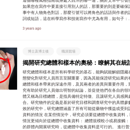
遵循哪種風格指南或身處大西洋的哪一邊，關於文本中引號
如果您在寫作中要直接引用別人的話，那重要的則是要確保
事中有人物角色對話，那麼引號可以將角色的話語與作者的
詞或短語，這在科學寫作和技術寫作中尤為有用，如句子：
3 years ago
博士及博士後
職涯競場
揭開研究總體和樣本的奧秘：瞭解其在統
研究總體和樣本是所有科學研究的基石，能夠賦能解鎖隱藏
態變化對研究人員而言至關重要，因為其能保證研究結果的
總體和樣本帶來的深遠作用，及其兩者的差異與重要作用，
究有助於研究人員做出明智的結論，並促使他們在各自的領域
體又稱為目標總體，是指具備特定特徵、且讓研究人員感興
合。研究物件的定義是基於研究目標和調查研究中的具體參
效的研究中，研究總體涵蓋了所有可能從藥物中獲益或受到
資料的情況 在某些情況中，研究必須要從總體中收集資料
情況更傾向於從總體中收集資料： 總體規模較小或易接觸：
的群體內開展研究時，從總體中收集資料是可行的。 進行