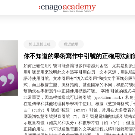
博士及博士後
職涯競場
你不知道的學術寫作中引號的正確用法細
如何正確使用引號可能會讓很多作者感到困惑，尤其是對於
用引號是用來說明此文本逐字引用自另一文本來源，用以強
語時使用引號。文本引用有“切入式引用”和按文字區塊分隔
式，而且根據主題、風格指南、甚至國家的不同，標點符號
幫助您在學術寫作中正確使用標點符號。 字體 引號的樣式
非常重要，因為根據樣式可以將引號（quotation mark）
在遺傳學和其他物理科學學科中使用。根據《芝加哥格式手冊》 
曲”（curly）引號或“智慧”（smart）引號，常用在大
應混淆智慧引號與直引號 (“)。直引號是電腦的默認引號
示度量符號（如英尺和弧分）和數學符號（如 x’y’）；但這並不
正確的用法。您可以通過電腦的文字處理程式將引號輕鬆更改