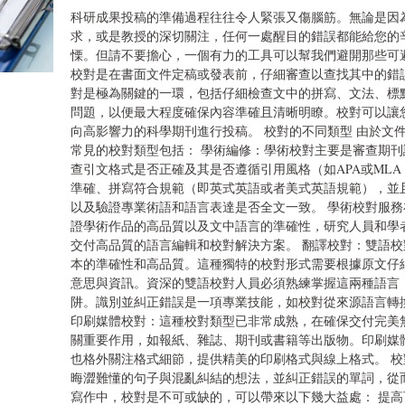
科研成果投稿的準備過程往往令人緊張又傷腦筋。無論是因
求，或是教授的深切關注，任何一處醒目的錯誤都能給您的
慄。但請不要擔心，一個有力的工具可以幫我們避開那些可
校對是在書面文件定稿或發表前，仔細審查以查找其中的錯
對是極為關鍵的一環，包括仔細檢查文中的拼寫、文法、標
問題，以便最大程度確保內容準確且清晰明瞭。校對可以讓
向高影響力的科學期刊進行投稿。 校對的不同類型 由於文
常見的校對類型包括： 學術編修：學術校對主要是審查期
查引文格式是否正確及其是否遵循引用風格（如APA或ML
準確、拼寫符合規範（即英式英語或者美式英語規範），並
以及驗證專業術語和語言表達是否全文一致。 學術校對服
證學術作品的高品質以及文中語言的準確性，研究人員和學
交付高品質的語言編輯和校對解決方案。 翻譯校對：雙語
本的準確性和高品質。這種獨特的校對形式需要根據原文仔
意思與資訊。資深的雙語校對人員必須熟練掌握這兩種語言
阱。識別並糾正錯誤是一項專業技能，如校對從來源語言轉
印刷媒體校對：這種校對類型已非常成熟，在確保交付完美
關重要作用，如報紙、雜誌、期刊或書籍等出版物。印刷媒
也格外關注格式細節，提供精美的印刷格式與線上格式。 校
晦澀難懂的句子與混亂糾結的想法，並糾正錯誤的單詞，從
寫作中，校對是不可或缺的，可以帶來以下幾大益處： 提