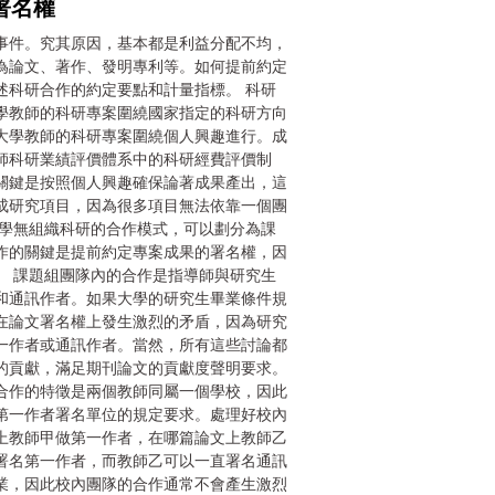
署名權
事件。究其原因，基本都是利益分配不均，
為論文、著作、發明專利等。如何提前約定
述科研合作的約定要點和計量指標。 科研
學教師的科研專案圍繞國家指定的科研方向
大學教師的科研專案圍繞個人興趣進行。成
師科研業績評價體系中的科研經費評價制
關鍵是按照個人興趣確保論著成果產出，這
成研究項目，因為很多項目無法依靠一個團
大學無組織科研的合作模式，可以劃分為課
作的關鍵是提前約定專案成果的署名權，因
。 課題組團隊內的合作是指導師與研究生
和通訊作者。如果大學的研究生畢業條件規
在論文署名權上發生激烈的矛盾，因為研究
一作者或通訊作者。當然，所有這些討論都
的貢獻，滿足期刊論文的貢獻度聲明要求。
合作的特徵是兩個教師同屬一個學校，因此
第一作者署名單位的規定要求。處理好校內
上教師甲做第一作者，在哪篇論文上教師乙
署名第一作者，而教師乙可以一直署名通訊
業，因此校內團隊的合作通常不會產生激烈