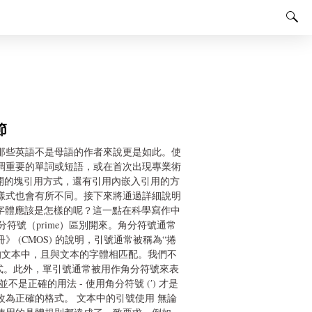
節
那些英語不是母語的作者來說更是如此。使
調重要的單詞或短語，或在首次出現專業術
開的塊引用方式，還有引用內嵌入引用的方
樣式也會有所不同。接下來將通過詳細說明
-字體應該是怎樣的呢？這一點在科學寫作中
和角分符號（prime）區別開來。角分符號通常
(CMOS) 的說明，引號通常被稱為“捲
多發表的文本中，且與文本的字體相匹配。我們不
格式。此外，單引號通常被用作角分符號來表
是正確的用法 - 使用角分符號 (ʹ) 才是
為正確的格式。 文本中的引號使用 無論