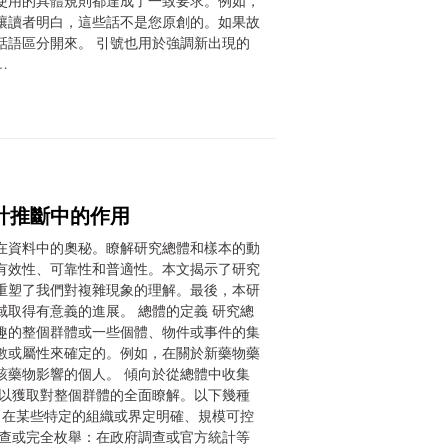
使用的具體規則都達成了一致要求。例如，
讓讀者明白，這些話不是您原創的。如果故
話語區分開來。 引號也用於強調新出現的
…
計推斷中的作用
在資料中的奧秘。瞭解研究總體和樣本的動
有效性、可靠性和普適性。本文揭示了研究
重塑了我們對複雜現象的理解。最後，本研
取得有意義的進展。 總體的定義 研究總
趣的整個群體或一些個體、物件或事件的集
數或屬性來確定的。例如，在關於新藥物藥
該藥物影響的個人。 傾向於從總體中收集
，以獲取對整個群體的全面瞭解。以下幾種
 在某些特定的組織或界定明確、規模可控
普查或完全枚舉：在政府調查或官方統計等