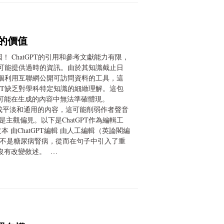
輯的價值
！ ChatGPT的引用和參考文獻能力有限，
PT可能提供過時的資訊。由於其知識截止日
T是一個利用互聯網公開可訪問資料的工具，這
GPT缺乏對學科特定知識的細緻理解。這包
可能在生成的內容中無法準確體現。
生成平淡和通用的內容，這可能削弱作者聲音
主觀偏見。以下是ChatGPT作為編輯工
本 由ChatGPT編輯 由人工編輯（英論閣編
酸，而不是糖尿病腎病，從而在句子中引入了重
沒有改變敘述。 …