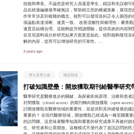
技能和專長。不論您是研究人員還是學生，錯誤和失誤都可
品在經過編修後準確無誤，幫助樹立您的權威形象，展現您
作常常涉及到複雜的概念。校對可以發現並糾正令人困惑的
保論點表達清晰、連貫一致。 改善流暢性與條理性：審查
連貫且結構合理。這能夠提升閱讀體驗，提供高效的內容閱
在呈現資料或分析研究結果方面更是如此。校對能夠發現並
解的內容，從而可以增強研究的可靠性。…
3 years ago
博士及博士後
職涯競場
打破知識壁壘：開放獲取期刊給醫學研究
醫學研究是醫療進步的關鍵，為探索疾病原理、治療和患者
封閉獲取（closed access）的期刊轉向開放獲取（open 
討開放獲取在醫療領域的重要性，並提供對其持續發展的建
重要的？ 在現代醫療領域，開放獲取已經成為一種至關重
的訪問權。這意味著醫學知識和重要的研究成果不再被封鎖
生、研究者和公眾開放。這種模式不僅代表了資訊訪問的民
作。這種無阻礙的知識共用方式確保了科研人員能夠迅速分