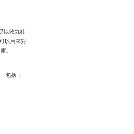
，是以收錄社
上可以用來對
據庫。
域，包括：