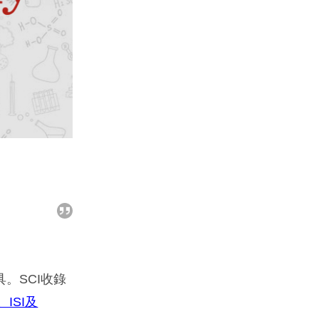
具。SCI收錄
、ISI及