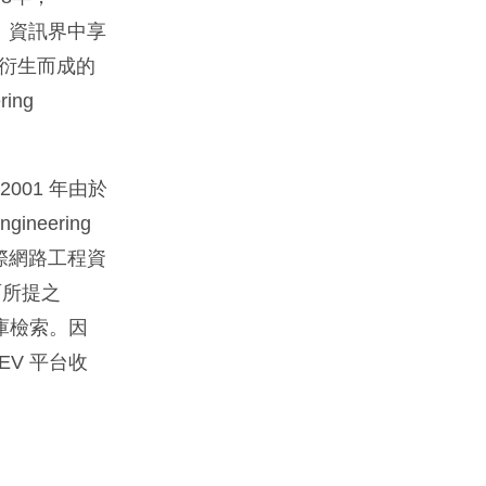
程界、資訊界中享
 衍生而成的
ing
ge，2001 年由於
ineering
網際網路工程資
面所提之
資料庫檢索。因
EV 平台收