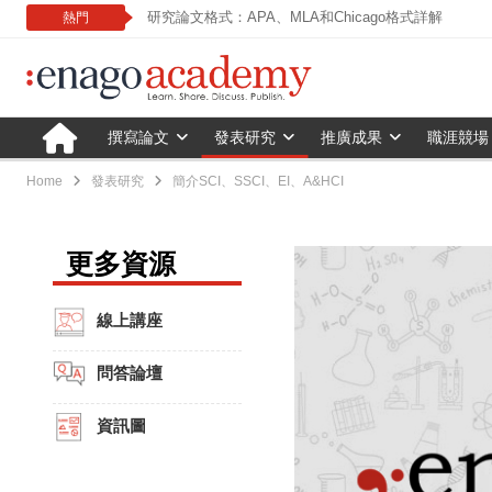
研究論文格式：APA、MLA和Chicago格式詳解
熱門
撰寫論文
發表研究
推廣成果
職涯競場
Home
發表研究
簡介SCI、SSCI、EI、A&HCI
更多資源
線上講座
問答論壇
資訊圖