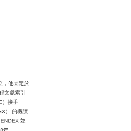
on 創立，他固定於
精選的工程文獻索引
SME）接手
EX
） 的機讀
NDEX 並
98年，