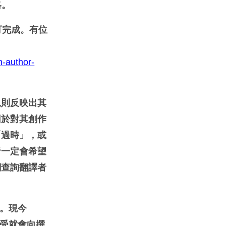
略。
可完成。有位
n-author-
規則反映出其
因於對其創作
「過時」，或
者一定會希望
網查詢翻譯者
家。現今
接受就會向撰