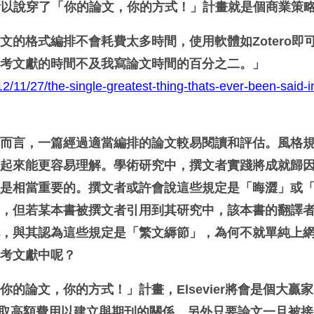
所以說穿了「你的論文，你的方式！」計畫就是個商業策
論文的格式編排不會耗費太多時間，使用軟體如
Zotero
即
參考文獻的時間不及我寫論文時間的百分之二。」
2/11/27/the-single-greatest-thing-thats-ever-been-said-i
者而言，一篇經過適當編排的論文較易閱讀和評估。風格
讀起來能更容易理解。學術研究中，撰文者實踐將成就歸
源是相當重要的。撰文者或許會說這些規定是「晦澀」或
」，但若某本書被撰文者引用到其研究中，該本書的翻譯
此，與其認為這些規定是「繁文縟節」，為何不就單純上
參考文獻中呢？
的論文，你的方式！」計畫，Elsevier將會是個大贏
單位收取高額費用以建立與期刊的關係，另外只要論文一旦被