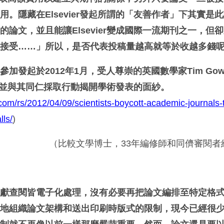
。隱藏在Elsevier發起所謂的「友善作者」下其實是
論文，並且能讓Elsevier變成國際一流期刊之一，但
被接受……」所以，是否代表投稿量越高就等於收越多錢
加發起於2012年1月，受人尊崇的英國數學家Tim Gow
活動，並與其同仁採取行動揭開學術發表的面紗。
com/rs/2012/04/09/scientists-boycott-academic-journals-t
lls/
)
（比較文學博士，33年編修師和同儕審閱者
文獻查閱皆電子化處理，沒有必要再把論文編排至特定格
輯地組織論文架構和送出印刷時版式的限制，現今已經很