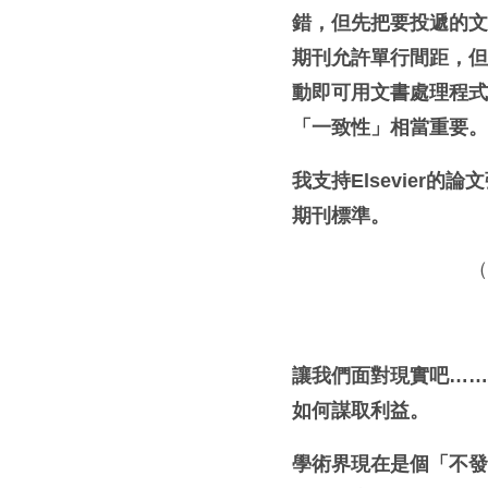
錯，但先把要投遞的
期刊允許單行間距，
動即可用文書處理程
「一致性」相當重要
我支持
Elsevier
的論文
期刊標準。
（
讓我們面對現實吧
…
如何謀取利益。
學術界現在是個「不