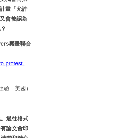
此計畫「允許
卻又會被認為
呢？
ers籌畫聯合
o-protest-
經驗，美國）
式。過往格式
少有論文會印