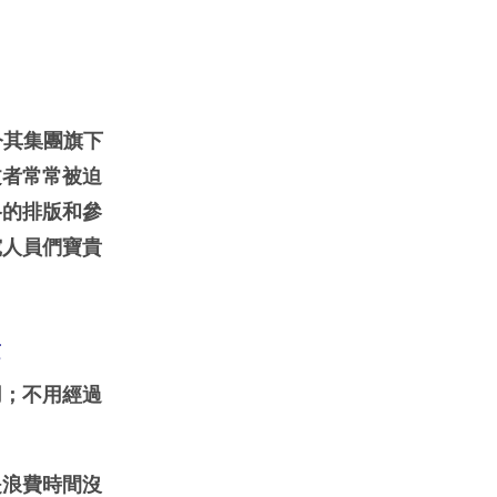
今其集團旗下
文者常常被迫
格的排版和參
究人員們寶貴
法
用；不用經過
是浪費時間沒