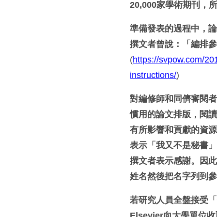
20,000
家學術期刊，
準備發表的過程中，
撰文者曾說：「編排
(
https://svpow.com/201
instructions/
)
對編修師和同儕審閱
慣用的論文排版，閱
有所影響和貢獻的資
表示「我又不是秘書
撰文者表示感謝。因
姓名然後把名字列到
若研究人員全盤接受「你
Elsevier向大學