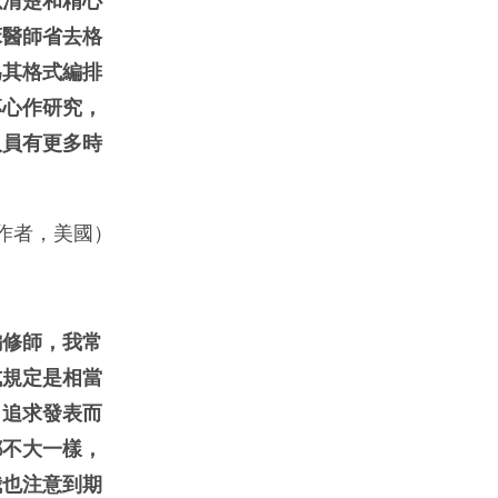
以清楚和精心
床醫師省去格
為其格式編排
專心作研究，
人員有更多時
作者，美國）
編修師，我常
式規定是相當
了追求發表而
都不大一樣，
我也注意到期