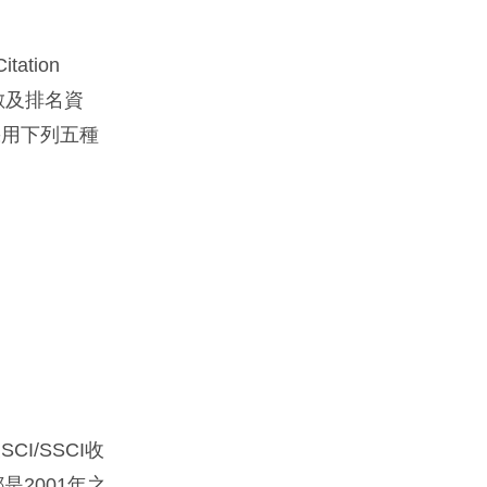
tion
係數及排名資
採用下列五種
/SSCI收
是2001年之