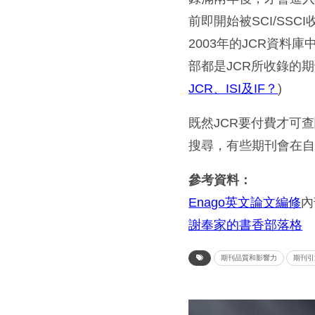
前即開始被SCI/SSC
2003年的JCR資料
部都是JCR所收錄的
JCR、ISI及IF？
)
既然JCR要付費才可
搜尋，有些期刊會在
參考資料：
Enago英文論文編修
內
謝奉家的書香部落格
期刊品質和影響力
期刊引