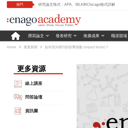
研究論文格式：APA、MLA和Chicago格式詳解
熱門
撰寫論文
發表研究
推廣成果
職涯競場
Home
產業新聞
如何查詢期刊的影響係數 (impact factor)？
更多資源
線上講座
問答論壇
資訊圖