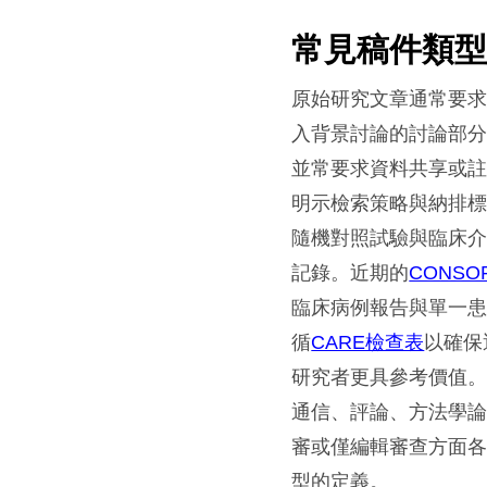
常見稿件類
原始研究文章通常要求
入背景討論的討論部分
並常要求資料共享或註
明示檢索策略與納排
隨機對照試驗與臨床介
記錄。近期的
CONSO
臨床病例報告與單一
循
CARE檢查表
以確保
研究者更具參考價值
通信、評論、方法學
審或僅編輯審查方面
型的定義。