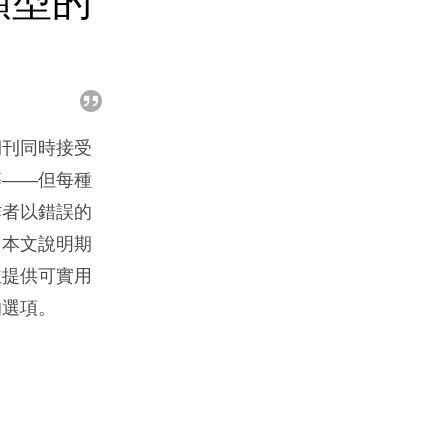
類型的
期刊同時接受
等——但每種
作者以錯誤的
。本文說明期
並提供可實用
的選項。