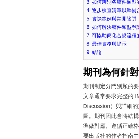
如何辨別各稿件類型
逐步檢查清單以準備
實際範例與常見陷阱
如何解決稿件類型爭
可協助簡化合規流程
最佳實務與提示
結論
期刊為何針
期刊制定分門別類的
文章通常要求完整的 IMRA
Discussion）與
圖。期刊因此會將結
準做對應。遵循正確
要出版社的作者指南