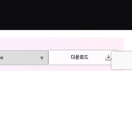
다운로드
PLOS
BioScientifica