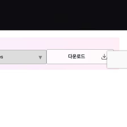
다운로드
American
PLOS
Institute of
Physics