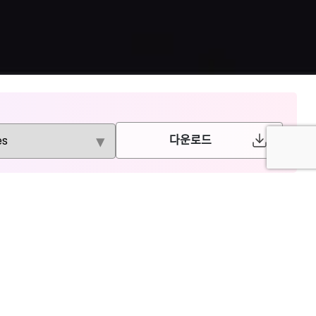
다운로드
Taylor &
Karger
Fransis