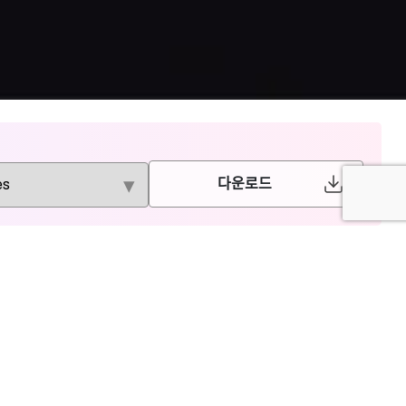
다운로드
Bristol
IEEE
University
Press