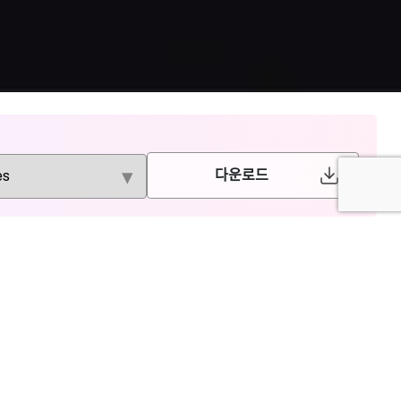
다운로드
American
Institute of
BioScientifica
Physics